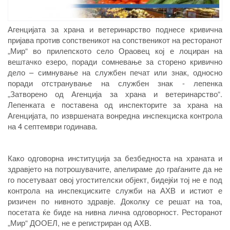
Агенцијата за храна и ветеринарство поднесе кривична
пријава против сопственикот на сопственикот на ресторанот
„Мир“ во прилепското село Ораовец кој е лоциран на
вештачко езеро, поради сомневање за сторено кривично
дело – симнување на службен печат или знак, односно
поради отстранување на службен знак - лепенка
„Затворено од Агенција за храна и ветеринарство“.
Лепенката е поставена од инспекторите за храна на
Агенцијата, по извршената вонредна инспекциска контрола
на 4 септември годинава.
Како одговорна институција за безбедноста на храната и
здравјето на потрошувачите, апелираме до граѓаните да не
го посетуваат овој угостителски објект, бидејќи тој не е под
контрола на инспекциските служби на АХВ и истиот е
ризичен по нивното здравје. Доколку се решат на тоа,
посетата ќе биде на нивна лична одговорност. Ресторанот
„Мир“ ДООЕЛ, не е регистриран од АХВ.