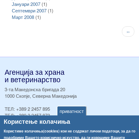
Јануари 2007
(1)
Септември 2007
(1)
Март 2008
(1)
Pagination
След
››
стран
Агенција за храна
и ветеринарство
3-та Македонска бригада 20
1000 Скопје, Северна Македонија
ТЕЛ:
+389 2 2457 895
приватност
ТЕЛ:
+389 2 2457 873
Користење колачиња
Факс:
+389 2 2457 893
Факс:
+389 2 2457 871
Користиме колачиња(cookies) кои не содржат лични податоци, за да го
info@fva.gov.mk
подобриме Вашето корисничко искуство, да ги извршиме Вашите