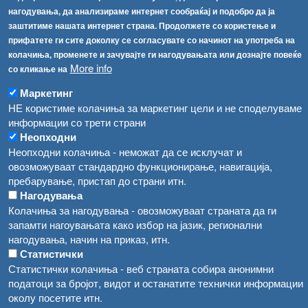
нагодувања, да анализираме интернет сообраќај и подобро да ја
[АХВ-претходна страна]
заштитиме нашата интернет страна. Продолжете со користење и
Соопштенија
Навигација
прифатете ги сите доколку се согласувате со начинот на употреба на
колачиња, променете и зачувајте ги нагодувањата или дознајте повеќе
Република Бугарија ги засили официјалните контроли при увоз на свежо овошје и зеленчук
Архива
More info
со кликање на
Високите температури ризик од труење со храна, опасни се и за животните
Регистри
Маркетинг
Обрасци
НЕ користиме колачиња за маркетинг цели и не споделуваме
Водата во Гостивар може да се користи како техничка, продолжува испораката на флаширана вода
информации со трети страни
Забрани
Неопходни
Во Гостивар спроведени 70 вонредни контроли
Огласи
Неопходни колачиња - неможат да се исклучат и
Забраната за водата во Гостивар останува на сила, операторите да користат само технички безбедна вода
овозможуваат стандардно функционирање, навигација,
пребарување, пристап до страни итн.
Нагодувања
Колачиња за нагодувања - овозможуваат страната да ги
запамти нагоувањата како избор на јазик, регионални
нагодувања, начин на приказ, итн.
Статистички
Статистички колачиња - веб страната собира анонимни
податоци за бројот, видот и останатите технички информации
околу посетите итн.