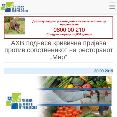
Skip
To
to
na
main
content
Доколку најдете угината дива свиња ве молиме да
пријавите на
0800 00 210
Следува награда од 600 денари
АХВ поднесе кривична пријава
против сопственикот на ресторанот
„Мир“
30.09.2019