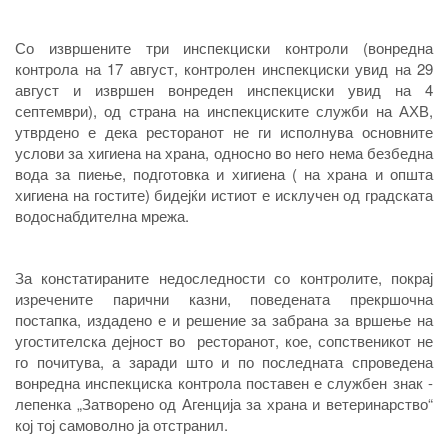
Со извршените три инспекциски контроли (вонредна
контрола на 17 август, контролен инспекциски увид на 29
август и извршен вонреден инспекциски увид на 4
септември), од страна на инспекциските служби на АХВ,
утврдено е дека ресторанот не ги исполнува основните
услови за хигиена на храна, односно во него нема безбедна
вода за пиење, подготовка и хигиена ( на храна и општа
хигиена на гостите) бидејќи истиот е исклучен од градската
водоснабдителна мрежа.
За констатираните недоследности со контролите, покрај
изречените парични казни, поведената прекршочна
постапка, издадено е и решение за забрана за вршење на
угостителска дејност во ресторанот, кое, сопственикот не
го почитува, а заради што и по последната спроведена
вонредна инспекциска контрола поставен е службен знак -
лепенка „Затворено од Агенција за храна и ветеринарство“
кој тој самоволно ја отстранил.