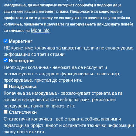
нагодувања, да анализираме интернет сообраќај и подобро да ја
[АХВ-претходна страна]
заштитиме нашата интернет страна. Продолжете со користење и
Соопштенија
Навигација
прифатете ги сите доколку се согласувате со начинот на употреба на
колачиња, променете и зачувајте ги нагодувањата или дознајте повеќе
Република Бугарија ги засили официјалните контроли при увоз на свежо овошје и зеленчук
Архива
More info
со кликање на
Високите температури ризик од труење со храна, опасни се и за животните
Регистри
Маркетинг
Обрасци
НЕ користиме колачиња за маркетинг цели и не споделуваме
Водата во Гостивар може да се користи како техничка, продолжува испораката на флаширана вода
информации со трети страни
Забрани
Неопходни
Во Гостивар спроведени 70 вонредни контроли
Огласи
Неопходни колачиња - неможат да се исклучат и
Забраната за водата во Гостивар останува на сила, операторите да користат само технички безбедна вода
овозможуваат стандардно функционирање, навигација,
пребарување, пристап до страни итн.
Нагодувања
Колачиња за нагодувања - овозможуваат страната да ги
запамти нагоувањата како избор на јазик, регионални
нагодувања, начин на приказ, итн.
Статистички
Статистички колачиња - веб страната собира анонимни
податоци за бројот, видот и останатите технички информации
околу посетите итн.