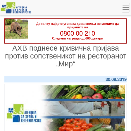
Skip
To
to
na
main
content
Доколку најдете угината дива свиња ве молиме да
пријавите на
0800 00 210
Следува награда од 600 денари
АХВ поднесе кривична пријава
против сопственикот на ресторанот
„Мир“
30.09.2019