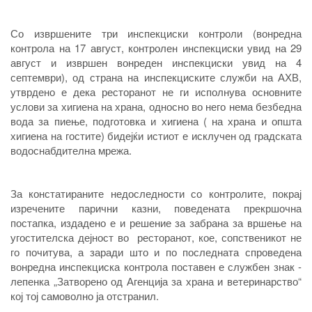
Со извршените три инспекциски контроли (вонредна
контрола на 17 август, контролен инспекциски увид на 29
август и извршен вонреден инспекциски увид на 4
септември), од страна на инспекциските служби на АХВ,
утврдено е дека ресторанот не ги исполнува основните
услови за хигиена на храна, односно во него нема безбедна
вода за пиење, подготовка и хигиена ( на храна и општа
хигиена на гостите) бидејќи истиот е исклучен од градската
водоснабдителна мрежа.
За констатираните недоследности со контролите, покрај
изречените парични казни, поведената прекршочна
постапка, издадено е и решение за забрана за вршење на
угостителска дејност во ресторанот, кое, сопственикот не
го почитува, а заради што и по последната спроведена
вонредна инспекциска контрола поставен е службен знак -
лепенка „Затворено од Агенција за храна и ветеринарство“
кој тој самоволно ја отстранил.