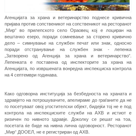
Агенцијата за храна и ветеринарство поднесе кривична
пријава против сопственикот на сопственикот на ресторанот
„Мир“ во прилепското село Ораовец кој е лоциран на
вештачко езеро, поради сомневање за сторено кривично
дело – симнување на службен печат или знак, односно
поради отстранување на службен знак - лепенка
„Затворено од Агенција за храна и ветеринарство“.
Лепенката е поставена од инспекторите за храна на
Агенцијата, по извршената вонредна инспекциска контрола
на 4 септември годинава.
Како одговорна институција за безбедноста на храната и
здравјето на потрошувачите, апелираме до граѓаните да не
го посетуваат овој угостителски објект, бидејќи тој не е под
контрола на инспекциските служби на АХВ и истиот е
ризичен по нивното здравје. Доколку се решат на тоа,
посетата ќе биде на нивна лична одговорност. Ресторанот
„Мир“ ДООЕЛ, не е регистриран од АХВ.