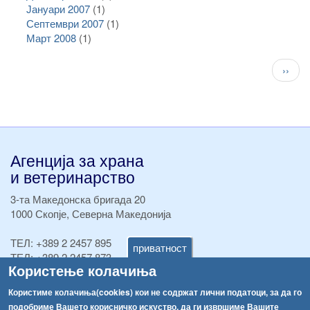
Јануари 2007
(1)
Септември 2007
(1)
Март 2008
(1)
Pagination
След
››
стран
Агенција за храна
и ветеринарство
3-та Македонска бригада 20
1000 Скопје, Северна Македонија
ТЕЛ:
+389 2 2457 895
приватност
ТЕЛ:
+389 2 2457 873
Користење колачиња
Факс:
+389 2 2457 893
Факс:
+389 2 2457 871
Користиме колачиња(cookies) кои не содржат лични податоци, за да го
info@fva.gov.mk
подобриме Вашето корисничко искуство, да ги извршиме Вашите