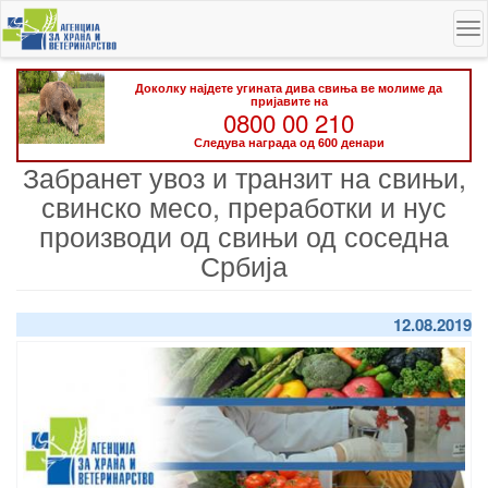
Skip
To
to
na
main
content
Доколку најдете угината дива свиња ве молиме да
пријавите на
0800 00 210
Следува награда од 600 денари
Забранет увоз и транзит на свињи,
свинско месо, преработки и нус
производи од свињи од соседна
Србија
12.08.2019