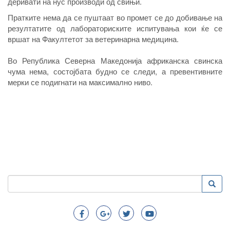
деривати на нус производи од свињи.
Пратките нема да се пуштаат во промет се до добивање на
резултатите од лабораториските испитувања кои ќе се
вршат на Факултетот за ветеринарна медицина.
Во Република Северна Македонија африканска свинска
чума нема, состојбата будно се следи, а превентивните
мерки се подигнати на максимално ниво.
Пребарување
Преба
Search