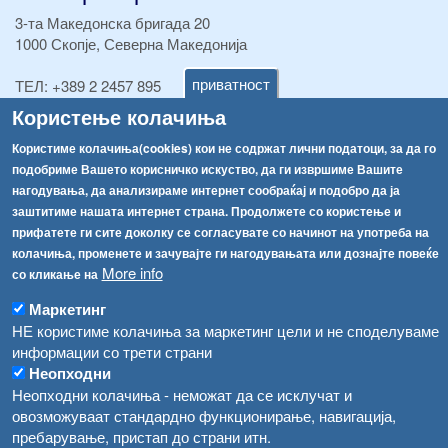
3-та Македонска бригада 20
1000 Скопје, Северна Македонија
приватност
ТЕЛ:
+389 2 2457 895
ТЕЛ:
+389 2 2457 873
Користење колачиња
Факс:
+389 2 2457 893
Факс:
+389 2 2457 871
Користиме колачиња(cookies) кои не содржат лични податоци, за да го
info@fva.gov.mk
подобриме Вашето корисничко искуство, да ги извршиме Вашите
нагодувања, да анализираме интернет сообраќај и подобро да ја
[АХВ-претходна страна]
заштитиме нашата интернет страна. Продолжете со користење и
Соопштенија
Навигација
прифатете ги сите доколку се согласувате со начинот на употреба на
колачиња, променете и зачувајте ги нагодувањата или дознајте повеќе
Република Бугарија ги засили официјалните контроли при увоз на свежо овошје и зеленчук
More info
со кликање на
Архива
Високите температури ризик од труење со храна, опасни се и за животните
Регистри
Маркетинг
НЕ користиме колачиња за маркетинг цели и не споделуваме
Обрасци
Водата во Гостивар може да се користи како техничка, продолжува испораката на флаширана вода
информации со трети страни
Забрани
Неопходни
Во Гостивар спроведени 70 вонредни контроли
Неопходни колачиња - неможат да се исклучат и
Огласи
овозможуваат стандардно функционирање, навигација,
Забраната за водата во Гостивар останува на сила, операторите да користат само технички безбедна вода
пребарување, пристап до страни итн.