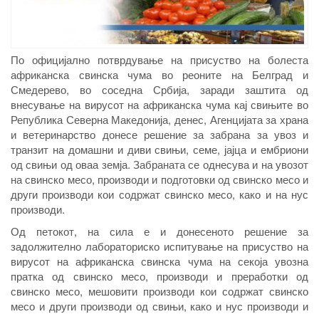
По официјално потврдување на присуство на болеста
африканска свинска чума во реоните на Белград и
Смедерево, во соседна Србија, заради заштита од
внесување на вирусот на африканска чума кај свињите во
Република Северна Македонија, денес, Агенцијата за храна
и ветеринарство донесе решение за забрана за увоз и
транзит на домашни и диви свињи, семе, јајца и ембриони
од свињи од оваа земја. Забраната се однесува и на увозот
на свинско месо, производи и подготовки од свинско месо и
други производи кои содржат свинско месо, како и на нус
производи.
Од петокот, на сила е и донесеното решение за
задолжително лабораториско испитување на присуство на
вирусот на африканска свинска чума на секоја увозна
пратка од свинско месо, производи и преработки од
свинско месо, мешовити производи кои содржат свинско
месо и други производи од свињи, како и нус производи и