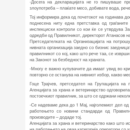
-Досега на декларацијата не го пишуваше пр
злоупотреба – плаќате месо, добивате вода, реч
Тој информира дека од почетокот на годинава до
поднесена ниту една претставка од граѓаните
инспекциски контроли со кои ќе се утврдува За
одредби од Правилникот, директорот Атанасов на
Претседателката на Организацијата на потрош
нивната организација заедно со бизнис заедница
правилникот со кој, како што рече таа, се извр
на Законот за безбедност на храната.
-Многу е важно купувачите да имаат увид во кр
повторно се останува на нивниот избор, какво мес
Гоце Трајчев, претседател на Групацијата на
Агенцијата за храна и ветеринарство одговорил
постоечкиот правилник, за што се одржани некол
-Се надеваме дека до 1 Мај, најголемиот дел од
работењето со новини стандарди од Правилн
производите – додаде тој.
Агенцијата за храна и ветеринарство како што 
на работењето на оваа категорија оператори со 