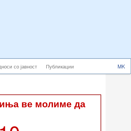
Select
носи со јавност
Публикации
your
langu
виња ве молиме да