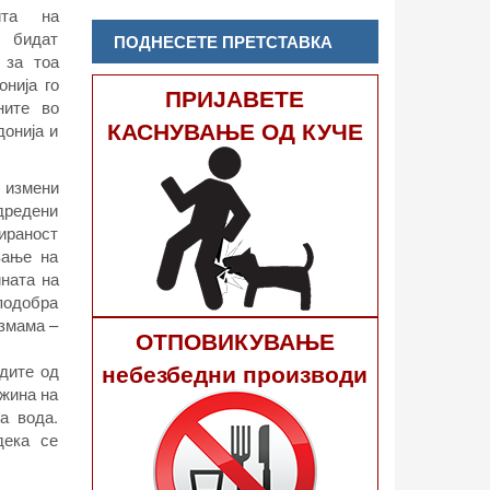
ита на
 бидат
ПОДНЕСЕТЕ ПРЕТСТАВКА
 за тоа
нија го
ПРИЈАВЕТЕ
ните во
КАСНУВАЊЕ ОД КУЧЕ
онија и
и измени
одредени
мираност
вање на
ната на
 подобра
измама –
ОТПОВИКУВАЊЕ
небезбедни производи
одите од
ржина на
а вода.
дека се