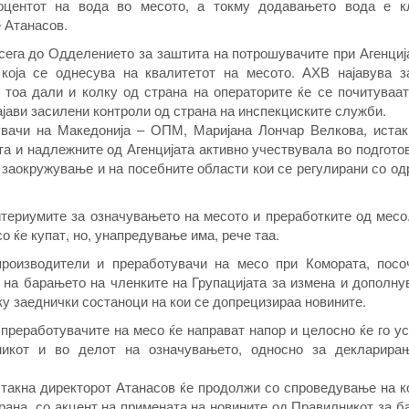
оцентот на вода во месото, а токму додавањето вода е к
е Атанасов.
сега до Одделението за заштита на потрошувачите при Агенциј
 која се однесува на квалитетот на месото. АХВ најавува з
 тоа дали и колку од страна на операторите ќе се почитуваа
јави засилени контроли од страна на инспекциските служби.
увачи на Македонија – ОПМ, Маријана Лончар Велкова, истак
та и надлежните од Агенцијата активно учествувала во подгото
ши заокружување и на посебните области кои се регулирани со о
итериумите за означувањето на месото и преработките од месо
о ќе купат, но, унапредување има, рече таа.
 производители и преработувачи на месо при Комората, посо
а на барањето на членките на Групацијата за измена и дополн
ку заеднички состаноци на кои се допрецизираа новините.
 преработувачите на месо ќе направат напор и целосно ќе го у
икот и во делот на означувањето, односно за декларира
истакна директорот Атанасов ќе продолжи со спроведување на 
храна, со акцент на примената на новините од Правилникот за 