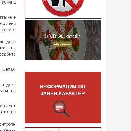
ласична
ата не е
асилени
т новите
на дека
вката на
дредбите
. Сепак,
чи дека
ување на
согласат
њето на
контроли
барањата