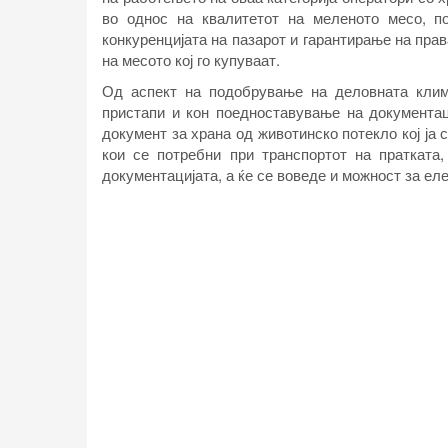
во однос на квалитетот на меленото месо, п
конкуренцијата на пазарот и гарантирање на пра
на месото кој го купуваат.
Од аспект на подобрување на деловната клима
пристапи и кон поедноставување на документац
документ за храна од животинско потекло кој ја 
кои се потребни при транспортот на праткат
документацијата, а ќе се воведе и можност за ел