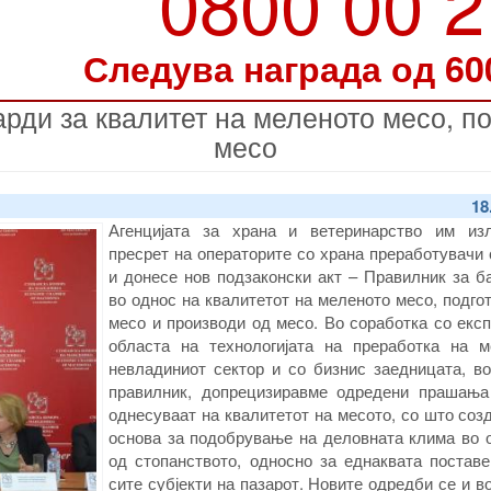
0800 00 
Следува награда од 60
рди за квалитет на меленото месо, по
месо
18
Агенцијата за храна и ветеринарство им из
пресрет на операторите со храна преработувачи
и донесе нов подзаконски акт – Правилник за б
во однос на квалитетот на меленото месо, подго
месо и производи од месо. Во соработка со екс
областа на технологијата на преработка на м
невладиниот сектор и со бизнис заедницата, во
правилник, допрецизиравме одредени прашања
однесуваат на квалитетот на месото, со што со
основа за подобрување на деловната клима во о
од стопанството, односно за еднаквата поставе
сите субјекти на пазарот. Новите одредби се и в