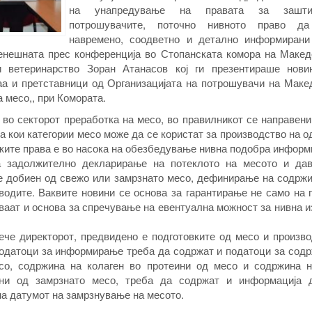
на унапредување на правата за зашт
потрошувачите, поточно нивното право да
навремено, соодветно и детално информирани
денешната прес конференција во Стопанската комора на Македо
и ветеринарство Зоран Атанасов кој ги презентираше нови
аа и претставници од Организацијата на потрошувачи на Макед
 месо,, при Комората.
во секторот преработка на месо, во правилникот се направен
а кои категории месо може да се користат за производство на 
ките права е во насока на обезбедување нивна подобра инфор
а задолжително декларирање на потеклото на месото и да
е добиен од свежо или замрзнато месо, дефинирање на содржи
водите. Ваквите новини се основа за гарантирање не само на
ваат и основа за спречување на евентуална можност за нивна 
рече директорот, предвидено е подготовките од месо и произв
податоци за информирање треба да содржат и податоци за сод
со, содржина на колаген во протеини од месо и содржина н
ени од замрзнато месо, треба да содржат и информација 
на датумот на замрзнување на месото.