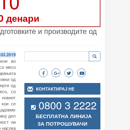
210
0 денари
дготовките и производите од
Пребарување
.03.2019
Пребарување
Search
лезе во
 со месо
арањата
товки од
перти од
КОНТАКТИРАЈ НЕ
есо, со
 новиот
0800 3 2222
 кои се
здадовме
БЕСПЛАТНА ЛИНИЈА
вој дел
ност на
ЗА ПОТРОШУВАЧИ
о насока