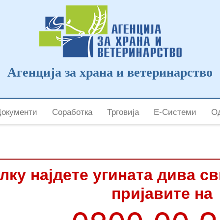
Агенција за храна и ветеринарство
Документи
Соработка
Трговија
Е-Системи
Од
лку најдете угината дива с
пријавите на