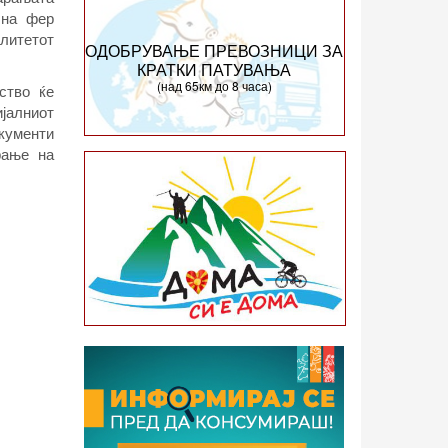
 на фер
алитетот
ОДОБРУВАЊЕ ПРЕВОЗНИЦИ ЗА
КРАТКИ ПАТУВАЊА
(над 65км до 8 часа)
ство ќе
јалниот
окументи
рање на