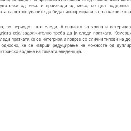
одготовки од месо и производи од месо, со цел поддршка
вата на потрошувачите да бидат информирани за тоа каков е кв
, во периодот што следи, Агенцијата за храна и ветеринар
ијата која задолжително треба да ја следи пратката. Комерци
следи пратката ќе се интегрира и поврзе со слични типови на д
а, односно, ќе се изврши редуцирање на можноста од дупли
ектронско водење на таквата евиденција.