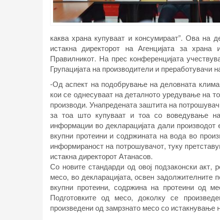
каква храна купуваат и консумираат”. Ова на 
истакна директорот на Агенцијата за храна 
Правилникот. На прес конференцијата учествув
Групацијата на производители и преработувачи на
-Од аспект на подобрување на деловната клима 
кои се однесуваат на деталното уредување на то
производи. Унапредената заштита на потрошувач
за тоа што купуваат и тоа со воведување н
информации во декларацијата дали производот 
вкупни протеини и содржината на вода во произ
информираност на потрошувачот, туку претставу
истакна директорот Атанасов.
Со новите стандарди од овој подзаконски акт, 
месо, во декларацијата, освен задолжителните 
вкупни протеини, содржина на протеини од ме
Подготовките од месо, доколку се произвед
произведени од замрзнато месо со истакнување 