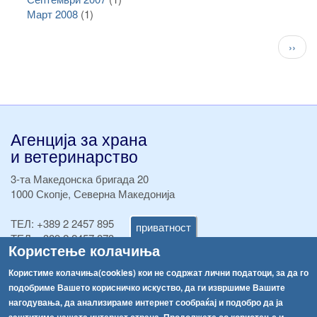
Март 2008
(1)
Pagination
След
››
стран
Агенција за храна
и ветеринарство
3-та Македонска бригада 20
1000 Скопје, Северна Македонија
ТЕЛ:
+389 2 2457 895
приватност
ТЕЛ:
+389 2 2457 873
Користење колачиња
Факс:
+389 2 2457 893
Факс:
+389 2 2457 871
Користиме колачиња(cookies) кои не содржат лични податоци, за да го
info@fva.gov.mk
подобриме Вашето корисничко искуство, да ги извршиме Вашите
нагодувања, да анализираме интернет сообраќај и подобро да ја
[АХВ-претходна страна]