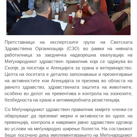
Претставници на експертските групи на Светската
Здравствена Организација (СЗО) во рамки на нивната
работилница за заедничка надворешна евалуација на
Меѓународниот здравствен правилник која се одржува во
Скопје, ја посетија и Агенцијата за храна и ветеринарство.
Целта на посетата е детално запознавање и презентирање
на активностите кои Агенцијата ги презема во областа на
јавното здравство, здравствената заштита на животните,
особено во делот на превентива и контрола на зоонозите,
безбедноста на храна и антимикробната резистенција.
Со Меѓународниот здравствен правилник земјите членки се
обврзуваат да преземат мерки и активности во однос на
превенција, контрола и навремен јавно здравствен одговор
во услови на меѓународно ширење болести. На состанокот
беше посочено дека имплементирањето на Меѓународниот