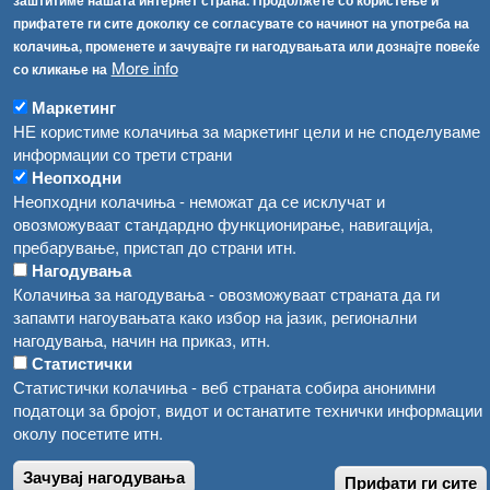
заштитиме нашата интернет страна. Продолжете со користење и
Соопштенија
Навигација
прифатете ги сите доколку се согласувате со начинот на употреба на
колачиња, променете и зачувајте ги нагодувањата или дознајте повеќе
Република Бугарија ги засили официјалните контроли при увоз на свежо овошје и зеленчук
Архива
More info
со кликање на
Високите температури ризик од труење со храна, опасни се и за животните
Регистри
Маркетинг
НЕ користиме колачиња за маркетинг цели и не споделуваме
Обрасци
Водата во Гостивар може да се користи како техничка, продолжува испораката на флаширана вода
информации со трети страни
Забрани
Неопходни
Во Гостивар спроведени 70 вонредни контроли
Огласи
Неопходни колачиња - неможат да се исклучат и
Забраната за водата во Гостивар останува на сила, операторите да користат само технички безбедна вода
овозможуваат стандардно функционирање, навигација,
пребарување, пристап до страни итн.
Нагодувања
Колачиња за нагодувања - овозможуваат страната да ги
запамти нагоувањата како избор на јазик, регионални
нагодувања, начин на приказ, итн.
Статистички
Статистички колачиња - веб страната собира анонимни
податоци за бројот, видот и останатите технички информации
околу посетите итн.
Зачувај нагодувања
Прифати ги сите