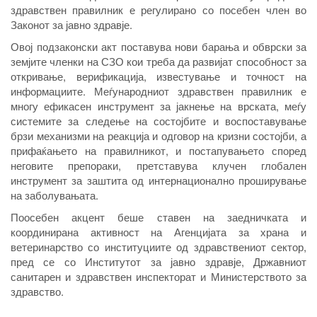
здравствен правилник е регулирано со посебен член во
Законот за јавно здравје.
Овој подзаконски акт поставува нови барања и обврски за
земјите членки на СЗО кои треба да развијат способност за
откривање, верификација, известување и точност на
информациите. Меѓународниот здравствен правилник е
многу ефикасен инструмент за јакнење на врската, меѓу
системите за следење на состојбите и воспоставување
брзи механизми на реакција и одговор на кризни состојби, а
прифаќањето на правилникот, и постапувањето според
неговите препораки, претставува клучен глобален
инструмент за заштита од интернационално проширување
на заболувањата.
Поосебен акцент беше ставен на заедничката и
координирана активност на Агенцијата за храна и
ветеринарство со институциите од здравствениот сектор,
пред се со Институтот за јавно здравје, Државниот
санитарен и здравствен инспекторат и Министерството за
здравство.