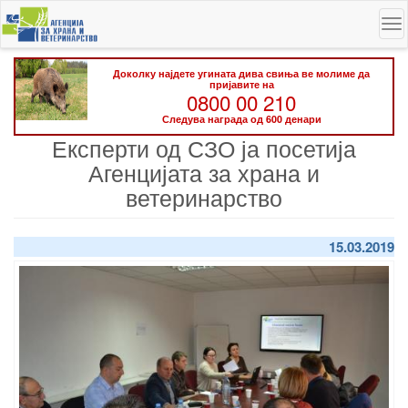
Skip
To
to
na
main
content
Доколку најдете угината дива свиња ве молиме да
пријавите на
0800 00 210
Следува награда од 600 денари
Експерти од СЗО ја посетија
Агенцијата за храна и
ветеринарство
15.03.2019