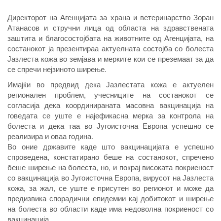
Директорот на Агенцијата за храна и ветеринарство Зоран
Атанасов и стручни лица од областа на здравствената
заштита и благосостојбата на животните од Агенцијата, на
состанокот ја презентираа актуелната состојба со болеста
Јазлеста кожа во земјава и мерките кои се преземаат за да
се спречи нејзиното ширење.
Имајќи во предвид дека Јазлестата кожа е актуелен
регионален проблем, учесниците на состанокот се
согласија дека координираната масовна вакцинација на
говедата се уште е најефикасна мерка за контрола на
болеста и дека таа во Југоисточна Европа успешно се
реализира и оваа година.
Во оние државите каде што вакцинацијата е успешно
спроведена, констатирано беше на состанокот, спречено
беше ширење на болеста, но, и покрај високата покриеност
со вакцинација во Југоисточна Европа, вирусот на Јазлеста
кожа, за жал, се уште е присутен во регионот и може да
предизвика спорадични епидемии кај добитокот и ширење
на болеста во области каде има недоволна покриеност со
вакцинација.