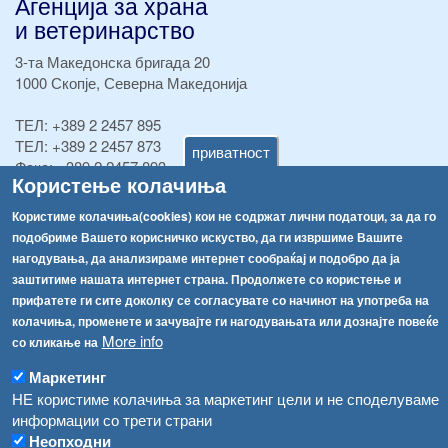
Агенција за храна
и ветеринарство
3-та Македонска бригада 20
1000 Скопје, Северна Македонија
ТЕЛ:
+389 2 2457 895
ТЕЛ:
+389 2 2457 873
приватност
Факс:
+389 2 2457 893
Користење колачиња
Факс:
+389 2 2457 871
info@fva.gov.mk
Користиме колачиња(cookies) кои не содржат лични податоци, за да го
подобриме Вашето корисничко искуство, да ги извршиме Вашите
[АХВ-претходна страна]
нагодувања, да анализираме интернет сообраќај и подобро да ја
Соопштенија
Навигација
заштитиме нашата интернет страна. Продолжете со користење и
прифатете ги сите доколку се согласувате со начинот на употреба на
Република Бугарија ги засили официјалните контроли при увоз на свежо овошје и зеленчук
Архива
колачиња, променете и зачувајте ги нагодувањата или дознајте повеќе
More info
Високите температури ризик од труење со храна, опасни се и за животните
со кликање на
Регистри
Маркетинг
Обрасци
Водата во Гостивар може да се користи како техничка, продолжува испораката на флаширана вода
НЕ користиме колачиња за маркетинг цели и не споделуваме
Забрани
информации со трети страни
Во Гостивар спроведени 70 вонредни контроли
Огласи
Неопходни