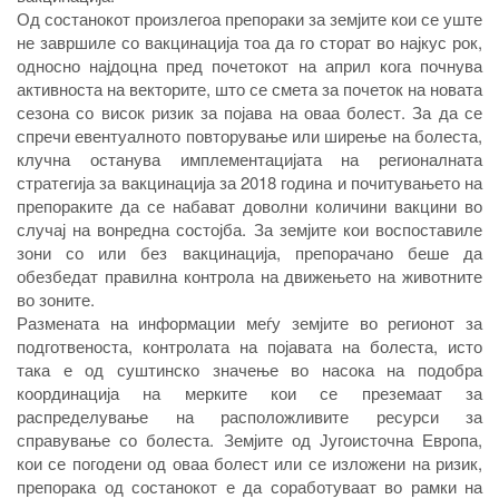
Од состанокот произлегоа препораки за земјите кои се уште
не завршиле со вакцинација тоа да го сторат во најкус рок,
односно најдоцна пред почетокот на април кога почнува
активноста на векторите, што се смета за почеток на новата
сезона со висок ризик за појава на оваа болест. За да се
спречи евентуалното повторување или ширење на болеста,
клучна останува имплементацијата на регионалната
стратегија за вакцинација за 2018 година и почитувањето на
препораките да се набават доволни количини вакцини во
случај на вонредна состојба. За земјите кои воспоставиле
зони со или без вакцинација, препорачано беше да
обезбедат правилна контрола на движењето на животните
во зоните.
Размената на информации меѓу земјите во регионот за
подготвеноста, контролата на појавата на болеста, исто
така е од суштинско значење во насока на подобра
координација на мерките кои се преземаат за
распределување на расположливите ресурси за
справување со болеста. Земјите од Југоисточна Европа,
кои се погодени од оваа болест или се изложени на ризик,
препорака од состанокот е да соработуваат во рамки на