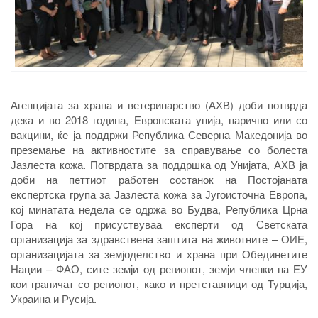
Агенцијата за храна и ветеринарство (АХВ) доби потврда
дека и во 2018 година, Европската унија, парично или со
вакцини, ќе ја поддржи Република Северна Македонија во
преземање на активностите за справување со болеста
Јазлеста кожа. Потврдата за поддршка од Унијата, АХВ ја
доби на петтиот работен состанок на Постојаната
експертска група за Јазлеста кожа за Југоисточна Европа,
кој минатата недела се одржа во Будва, Република Црна
Гора на кој присуствуваа експерти од Светската
организација за здравствена заштита на животните – ОИЕ,
oрганизацијата за земјоделство и храна при Обединетите
Нации – ФАО, сите земји од регионот, земји членки на ЕУ
кои граничат со регионот, како и претставници од Турција,
Украина и Русија.