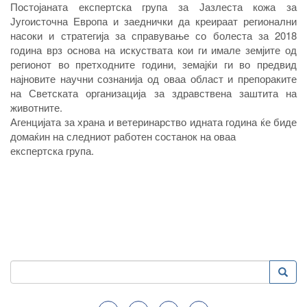
Постојаната експертска група за Јазлеста кожа за
Југоисточна Европа и заеднички да креираат регионални
насоки и стратегија за справување со болеста за 2018
година врз основа на искуствата кои ги имале земјите од
регионот во претходните години, земајќи ги во предвид
најновите научни сознанија од оваа област и препораките
на Светската организација за здравствена заштита на
животните.
Агенцијата за храна и ветеринарство идната година ќе биде
домаќин на следниот работен состанок на оваа
експертска група.
Пребарување
Преба
Search