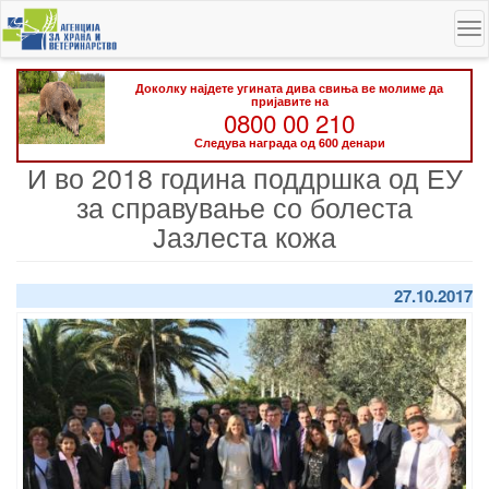
Skip
To
to
na
main
content
Доколку најдете угината дива свиња ве молиме да
пријавите на
0800 00 210
Следува награда од 600 денари
И во 2018 година поддршка од ЕУ
за справување со болеста
Јазлеста кожа
27.10.2017