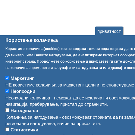
приватност
Користење колачиња
Користиме колачиња(cookies) кои не содржат лични податоци, за да го
да ги извршиме Вашите нагодувања, да анализираме интернет сообраќа
интернет страна. Продолжете со користење и прифатете ги сите доколк
на колачиња, променете и зачувајте ги нагодувањата или дознајте пов
Маркетинг
НЕ користиме колачиња за маркетинг цели и не споделуваме
Неопходни
Неопходни колачиња - неможат да се исклучат и овозможув
навигација, пребарување, пристап до страни итн.
Нагодувања
Колачиња за нагодувања - овозможуваат страната да ги запам
регионални нагодувања, начин на приказ, итн.
Статистички