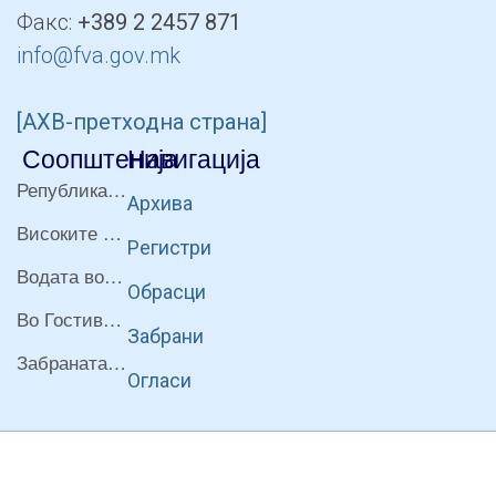
Факс:
+389 2 2457 871
info@fva.gov.mk
[АХВ-претходна страна]
Соопштенија
Навигација
Република Бугарија ги засили официјалните контроли при увоз на свежо овошје и зеленчук
Архива
Високите температури ризик од труење со храна, опасни се и за животните
Регистри
Водата во Гостивар може да се користи како техничка, продолжува испораката на флаширана вода
Обрасци
Во Гостивар спроведени 70 вонредни контроли
Забрани
Забраната за водата во Гостивар останува на сила, операторите да користат само технички безбедна вода
Огласи