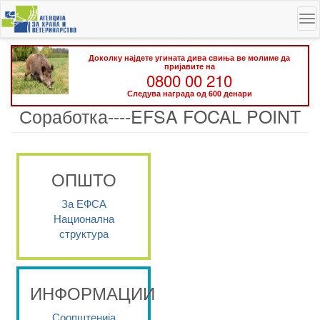
Skip
To
to
na
main
content
Доколку најдете угината дива свиња ве молиме да
пријавите на
0800 00 210
Следува награда од 600 денари
Соработка----EFSA FOCAL POINT
ОПШТО
За ЕФСА
Национална
структура
ИНФОРМАЦИИ
Соопштенија