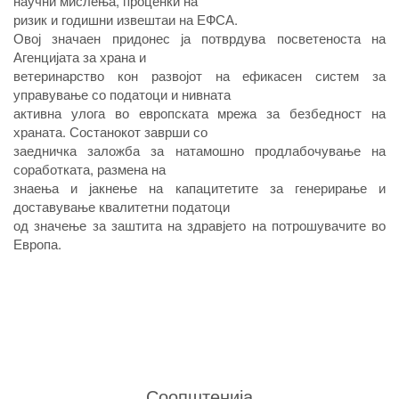
научни мислења, проценки на
ризик и годишни извештаи на ЕФСА.
Овој значаен придонес ја потврдува посветеноста на
Агенцијата за храна и
ветеринарство кон развојот на ефикасен систем за
управување со податоци и нивната
активна улога во европската мрежа за безбедност на
храната. Состанокот заврши со
заедничка заложба за натамошно продлабочување на
соработката, размена на
знаења и јакнење на капацитетите за генерирање и
доставување квалитетни податоци
од значење за заштита на здравјето на потрошувачите во
Европа.
Соопштенија