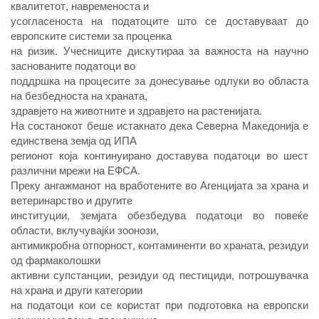
квалитетот, навременоста и
усогласеноста на податоците што се доставуваат до
европските системи за проценка
на ризик. Учесниците дискутираа за важноста на научно
заснованите податоци во
поддршка на процесите за донесување одлуки во областа
на безбедноста на храната,
здравјето на животните и здравјето на растенијата.
На состанокот беше истакнато дека Северна Македонија е
единствена земја од ИПА
регионот која континуирано доставува податоци во шест
различни мрежи на ЕФСА.
Преку ангажманот на вработените во Агенцијата за храна и
ветеринарство и другите
институции, земјата обезбедува податоци во повеќе
области, вклучувајќи зоонози,
антимикробна отпорност, контаминенти во храната, резидуи
од фармаколошки
активни супстанции, резидуи од пестициди, потрошувачка
на храна и други категории
на податоци кои се користат при подготовка на европски