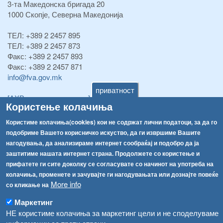
3-та Македонска бригада 20
1000 Скопје, Северна Македонија
ТЕЛ:
+389 2 2457 895
ТЕЛ:
+389 2 2457 873
Факс:
+389 2 2457 893
Факс:
+389 2 2457 871
info@fva.gov.mk
приватност
[АХВ-претходна страна]
Користење колачиња
Соопштенија
Навигација
Користиме колачиња(cookies) кои не содржат лични податоци, за да го
Република Бугарија ги засили официјалните контроли при увоз на свежо овошје и зеленчук
Архива
подобриме Вашето корисничко искуство, да ги извршиме Вашите
нагодувања, да анализираме интернет сообраќај и подобро да ја
Високите температури ризик од труење со храна, опасни се и за животните
Регистри
заштитиме нашата интернет страна. Продолжете со користење и
Обрасци
Водата во Гостивар може да се користи како техничка, продолжува испораката на флаширана вода
прифатете ги сите доколку се согласувате со начинот на употреба на
колачиња, променете и зачувајте ги нагодувањата или дознајте повеќе
Забрани
Во Гостивар спроведени 70 вонредни контроли
More info
со кликање на
Огласи
Маркетинг
Забраната за водата во Гостивар останува на сила, операторите да користат само технички безбедна вода
НЕ користиме колачиња за маркетинг цели и не споделуваме