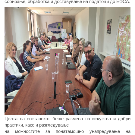
собирање, обработка и доставување на податоци до ЕФСА.
Целта на состанокот беше размена на искуства и добри
практики, како и разгледување
на можностите за понатамошно унапредување на