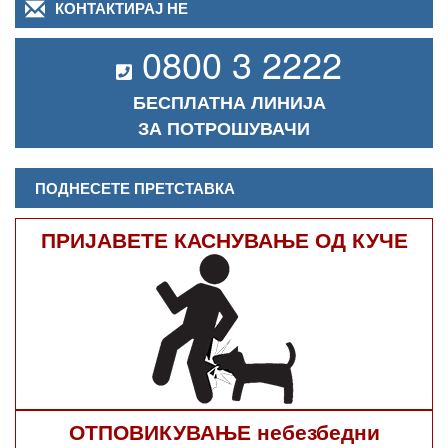
КОНТАКТИРАЈ НЕ
н
х
0800 3 2222
к
е
г
БЕСПЛАТНА ЛИНИЈА
ЗА ПОТРОШУВАЧИ
ПОДНЕСЕТЕ ПРЕТСТАВКА
ПРИЈАВЕТЕ КАСНУВАЊЕ ОД КУЧЕ
ОТПОВИКУВАЊЕ небезбедни