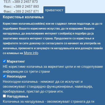
ТЕЛ:
+389 2 2457 873
Факс:
+389 2 2457 893
приватност
Факс:
+389 2 2457 871
info@fva.gov.mk
Користење колачиња
Користиме колачиња(cookies) кои не содржат лични податоци, за да го
[АХВ-претходна страна]
подобриме Вашето корисничко искуство, да ги извршиме Вашите
Соопштенија
Навигација
нагодувања, да анализираме интернет сообраќај и подобро да ја
заштитиме нашата интернет страна. Продолжете со користење и
Република Бугарија ги засили официјалните контроли при увоз на свежо овошје и зеленчук
Архива
прифатете ги сите доколку се согласувате со начинот на употреба на
Високите температури ризик од труење со храна, опасни се и за животните
колачиња, променете и зачувајте ги нагодувањата или дознајте повеќе
Регистри
More info
со кликање на
Обрасци
Водата во Гостивар може да се користи како техничка, продолжува испораката на флаширана вода
Маркетинг
Забрани
Во Гостивар спроведени 70 вонредни контроли
НЕ користиме колачиња за маркетинг цели и не споделуваме
Огласи
информации со трети страни
Забраната за водата во Гостивар останува на сила, операторите да користат само технички безбедна вода
Неопходни
Неопходни колачиња - неможат да се исклучат и
овозможуваат стандардно функционирање, навигација,
пребарување, пристап до страни итн.
Нагодувања
Колачиња за нагодувања - овозможуваат страната да ги