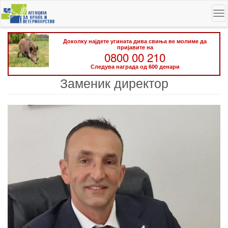
Skip
To
to
na
main
content
Доколку најдете угината дива свиња ве молиме да
пријавите на
0800 00 210
Следува награда од 600 денари
Заменик директор