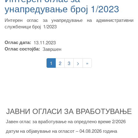
унапредување број 1/2023
Интерен оглас за унапредување на административни
службеници број 1/2023
Оглас дата
13.11.2023
Оглас состојба
Завршен
Pagination
Current
1
Page
2
Page
3
Следна
>
Last
»
page
страна
page
ЈАВНИ ОГЛАСИ ЗА ВРАБОТУВАЊЕ
Јавен оглас за вработување на опредлено време 2/2026
датум на објавување на огласот – 04.08.2026 година