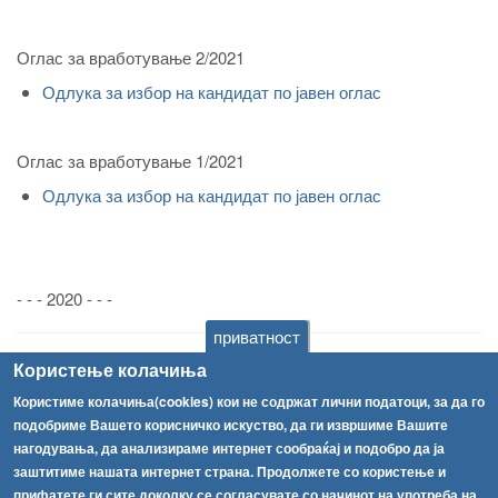
Оглас за вработување 2/2021
Одлука за избор на кандидат по јавен оглас
Оглас за вработување 1/2021
Одлука за избор на кандидат по јавен оглас
- - - 2020 - - -
приватност
Оглас за вработување 293/2020
Користење колачиња
О
длука за избор на кандидат за административен
Користиме колачиња(cookies) кои не содржат лични податоци, за да го
службеник
подобриме Вашето корисничко искуство, да ги извршиме Вашите
нагодувања, да анализираме интернет сообраќај и подобро да ја
заштитиме нашата интернет страна. Продолжете со користење и
Оглас за вработување - Агенција за администрација
прифатете ги сите доколку се согласувате со начинот на употреба на