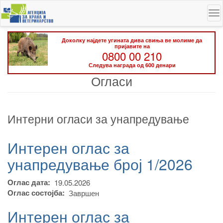
Skip
To
to
na
main
content
Доколку најдете угината дива свиња ве молиме да
пријавите на
0800 00 210
Следува награда од 600 денари
Огласи
Интерни огласи за унапредување
Интерен оглас за
унапредување број 1/2026
Оглас дата
19.05.2026
Оглас состојба
Завршен
Интерен оглас за