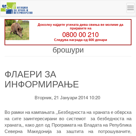
Skip
To
to
na
main
content
Доколку најдете угината дива свиња ве молиме да
пријавите на
0800 00 210
Следува награда од 600 денари
брошури
ФЛАЕРИ ЗА
ИНФОРМИРАЊЕ
Вторник, 21 Јануари 2014 10:20
Во рамки на кампањата ,,Безбедноста на храната е обврска
на сите заинтересирани во системот за безбедноста на
храната,, како дел од Програмата на Владата на Република
Северна Македонија за заштита на потрошувачите,