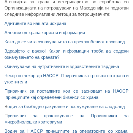
Агенцијата за храна и ветеринарство во соработка со
Организацијата на потрошувачи на Македонија ги подготви
следниве информативни летоци за потрошувачите:
Адитивите во нашата исхрана
Алергии од храна корисни информации
Како да се чита означувањето на прехранбениот производ
Здравјето е важно! Какви информации треба да содржи
означувањето на храната?
Означување на нутритивните и здравствените тврдења
Чекор по чекор до HACCP -Прирачник за трговци со храна и
угостители
Прирачник за постапките кои се засноваат на HACCP
принципите кај определени бизниси со храна
В
одич за безбедно ракување и послужување на сладолед
П
рирачник за практикување на Правилникот за
микробиолошки критериуми
Водич за НАССР принципите за операторите со храна,