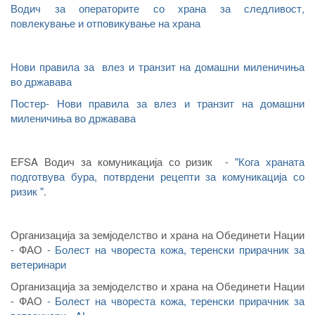
Водич за операторите со храна за следливост,
повлекување и отповикување на храна
Нови правила за влез и транзит на домашни миленичиња
во државава
Постер- Нови правила за влез и транзит на домашни
миленичиња во државава
EFSA Водич за комуникација со ризик -
"Кога храната
подготвува бура, потврдени рецепти за комуникација со
ризик ".
Организација за земјоделство и храна на Обединети Нации
- ФАО -
Болест на чвореста кожа, теренски прирачник за
ветеринари
Организација за земјоделство и храна на Обединети Нации
- ФАО
-
Болест на чвореста кожа, теренски прирачник за