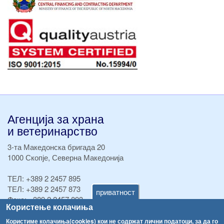
Агенција за храна
и ветеринарство
3-та Македонска бригада 20
1000 Скопје, Северна Македонија
ТЕЛ:
+389 2 2457 895
ТЕЛ:
+389 2 2457 873
приватност
Факс:
+389 2 2457 893
Користење колачиња
Факс:
+389 2 2457 871
info@fva.gov.mk
Користиме колачиња(cookies) кои не содржат лични податоци, за да го