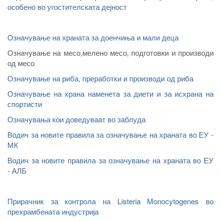
особено во угостителската дејност
Означување на храната за доенчиња и мали деца
Означување на месо,мелено месо, подготовки и производи
од месо
Означување на риба, преработки и производи од риба
Означување на храна наменета за диети и за исхрана на
спортисти
Означувања кои доведуваат во заблуда
Водич за новите правила за означување на храната во ЕУ -
МК
Водич за новите правила за означување на храната во ЕУ
- АЛБ
Прирачник за контрола на Listeria Monocytogenes во
прехрамбената индустрија