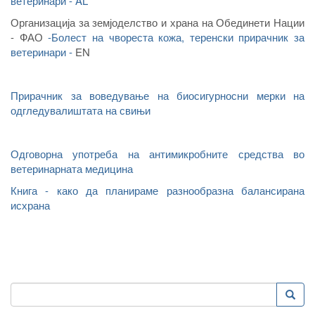
ветерин
ари - AL
Организација за земјоделство и храна на Обединети Нации
- ФАО
-
Болест на чвореста кожа, теренски прирачник за
ветерин
ари -
EN
Прирачник за воведување на биосигурносни мерки на
одгледувалиштата на свињи
Одговорна употреба на антимикробните средства во
ветеринарната медицина
Книга - како да планираме разнообразна балансирана
исхрана
Пребарување
Преба
Search