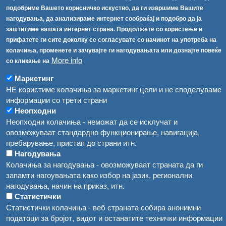
подобриме Вашето корисничко искуство, да ги извршиме Вашите
[АХВ-претходна страна]
нагодувања, да анализираме интернет сообраќај и подобро да ја
Соопштенија
Навигација
заштитиме нашата интернет страна. Продолжете со користење и
прифатете ги сите доколку се согласувате со начинот на употреба на
Република Бугарија ги засили официјалните контроли при увоз на свежо овошје и зеленчук
Архива
колачиња, променете и зачувајте ги нагодувањата или дознајте повеќе
More info
со кликање на
Високите температури ризик од труење со храна, опасни се и за животните
Регистри
Маркетинг
Обрасци
Водата во Гостивар може да се користи како техничка, продолжува испораката на флаширана вода
НЕ користиме колачиња за маркетинг цели и не споделуваме
Забрани
информации со трети страни
Во Гостивар спроведени 70 вонредни контроли
Неопходни
Огласи
Неопходни колачиња - неможат да се исклучат и
Забраната за водата во Гостивар останува на сила, операторите да користат само технички безбедна вода
овозможуваат стандардно функционирање, навигација,
пребарување, пристап до страни итн.
Нагодувања
Колачиња за нагодувања - овозможуваат страната да ги
запамти нагоувањата како избор на јазик, регионални
нагодувања, начин на приказ, итн.
Статистички
Статистички колачиња - веб страната собира анонимни
податоци за бројот, видот и останатите технички информации