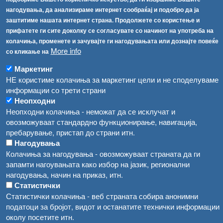
нагодувања, да анализираме интернет сообраќај и подобро да ја
ТЕЛ:
+389 2 2457 895
заштитиме нашата интернет страна. Продолжете со користење и
ТЕЛ:
+389 2 2457 873
прифатете ги сите доколку се согласувате со начинот на употреба на
Факс:
+389 2 2457 893
колачиња, променете и зачувајте ги нагодувањата или дознајте повеќе
Факс:
+389 2 2457 871
More info
со кликање на
info@fva.gov.mk
Маркетинг
[АХВ-претходна страна]
НЕ користиме колачиња за маркетинг цели и не споделуваме
Соопштенија
Навигација
информации со трети страни
Неопходни
Република Бугарија ги засили официјалните контроли при увоз на свежо овошје и зеленчук
Архива
Неопходни колачиња - неможат да се исклучат и
овозможуваат стандардно функционирање, навигација,
Високите температури ризик од труење со храна, опасни се и за животните
Регистри
пребарување, пристап до страни итн.
Обрасци
Нагодувања
Водата во Гостивар може да се користи како техничка, продолжува испораката на флаширана вода
Колачиња за нагодувања - овозможуваат страната да ги
Забрани
Во Гостивар спроведени 70 вонредни контроли
запамти нагоувањата како избор на јазик, регионални
Огласи
нагодувања, начин на приказ, итн.
Забраната за водата во Гостивар останува на сила, операторите да користат само технички безбедна вода
Статистички
Статистички колачиња - веб страната собира анонимни
податоци за бројот, видот и останатите технички информации
околу посетите итн.