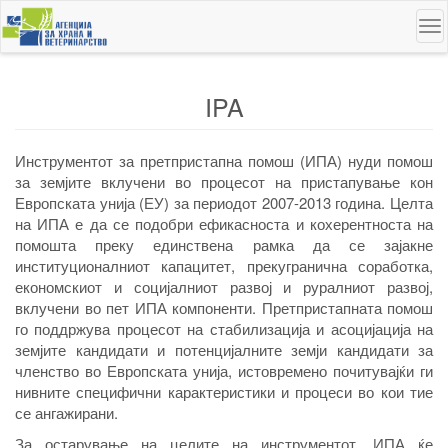
Skip
To
to
na
main
content
IPA
Инструментот за претпристапна помош (ИПА)
нуди помош
за земјите вклучени во процесот на пристапување кон
Европската унија (ЕУ) за периодот 2007-2013 година. Целта
на ИПА е да се подобри ефикасноста и кохерентноста на
помошта преку единствена рамка да се зајакне
институционалниот капацитет, прекугранична соработка,
економскиот и социјалниот развој и руралниот развој,
вклучени во пет ИПА компоненти. Претпристапната помош
го поддржува процесот на стабилизација и асоцијација на
земјите кандидати и потенцијалните земји кандидати за
членство во Европската унија, истовремено почитувајќи ги
нивните специфични карактеристики и процеси во кои тие
се ангажирани.
За остарување на целите на инструментот, ИПА ќе