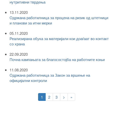
нутритивни тврдења
13.11.2020
Одржана работилница за процена на ризик од штетници
и планови за итни мерки
05.11.2020
Реализирана обука за материјали кои доаѓаат во контакт
со храна
22.09.2020
Почна кампањата за благосостојба на работните коњи
11.08.2020
Одржана работилница за Закон за вршење на
официјални контроли
Pagination
Current
1
Page
2
Page
3
Следна
>
Last
»
page
страна
page