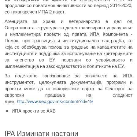
продолжи со понатамошни активности во период 2014-2020,
со таканаречен ИПА 2 пакет.
Агенцијата за храна и ветеринарство е дел од
Оперативната структура за децентрализирано управување
и имплементира проекти од првата ИПА Компонента -
Помош при транзиција и институционална надградба, со
која се обезбедува помош за градење на капацитетите на
институциите и поддршка за исполнување на критериумите
за членство во ЕУ, поврзани со усвојувањето и
имплементација на законодавството и политиките на ЕУ.
За подетално запознавање за значењето на ИПА
инструментот, целокупната документација, програми и
проекти може да го искористите сајтот на Секторот за
европски прашања на следниот
линк:
http://www.sep.gov.mk/content/?id=19
ИПА проекти во АХВ
IPA Изминати настани