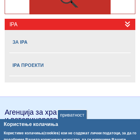
IPA
ЗА IPA
IPA ПРОЕКТИ
Агенција за храна
приватност
и ветеринарство
Користење колачиња
3-та Македонска бригада 20
Користиме колачиња(cookies) кои не содржат лични податоци, за да го
1000 Скопје, Северна Македонија
подобриме Вашето корисничко искуство, да ги извршиме Вашите