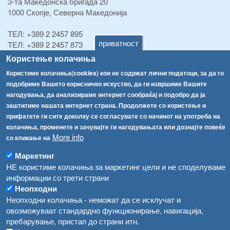
3-та Македонска бригада 20
1000 Скопје, Северна Македонија
ТЕЛ:
+389 2 2457 895
приватност
ТЕЛ:
+389 2 2457 873
Факс:
+389 2 2457 893
Користење колачиња
Факс:
+389 2 2457 871
Користиме колачиња(cookies) кои не содржат лични податоци, за да го
info@fva.gov.mk
подобриме Вашето корисничко искуство, да ги извршиме Вашите
нагодувања, да анализираме интернет сообраќај и подобро да ја
[АХВ-претходна страна]
заштитиме нашата интернет страна. Продолжете со користење и
Соопштенија
Навигација
прифатете ги сите доколку се согласувате со начинот на употреба на
Република Бугарија ги засили официјалните контроли при увоз на свежо овошје и зеленчук
колачиња, променете и зачувајте ги нагодувањата или дознајте повеќе
Архива
More info
со кликање на
Високите температури ризик од труење со храна, опасни се и за животните
Регистри
Маркетинг
Обрасци
Водата во Гостивар може да се користи како техничка, продолжува испораката на флаширана вода
НЕ користиме колачиња за маркетинг цели и не споделуваме
информации со трети страни
Забрани
Во Гостивар спроведени 70 вонредни контроли
Неопходни
Огласи
Неопходни колачиња - неможат да се исклучат и
Забраната за водата во Гостивар останува на сила, операторите да користат само технички безбедна вода
овозможуваат стандардно функционирање, навигација,
пребарување, пристап до страни итн.