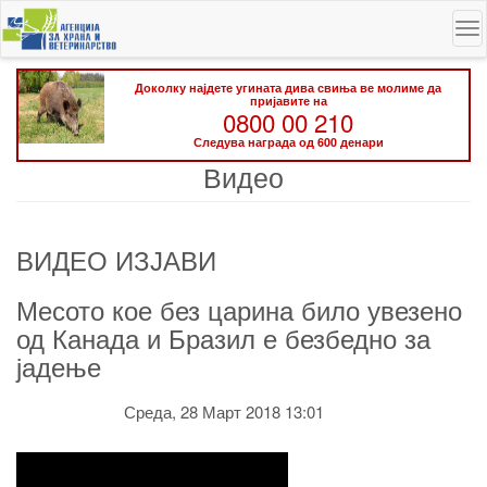
Skip
To
to
na
main
content
Доколку најдете угината дива свиња ве молиме да
пријавите на
0800 00 210
Следува награда од 600 денари
Видео
ВИДЕО ИЗЈАВИ
Месото кое без царина било увезено
од Канада и Бразил е безбедно за
јадење
Среда, 28 Март 2018 13:01