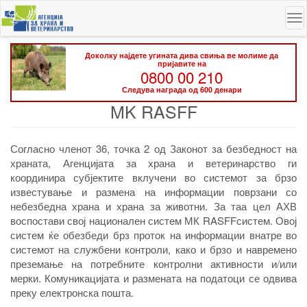
Skip
To
to
na
main
content
Доколку најдете угината дива свиња ве молиме да
пријавите на
0800 00 210
Следува награда од 600 денари
MK RASFF
Согласно членот 36, точка 2 од Законот за безбедност на
храната, Агенцијата за храна и ветеринарство ги
координира субјектите вклучени во системот за брзо
известување и размена на информации поврзани со
небезбедна храна и храна за животни. За таа цел АХВ
воспостави свој национален систем МК RASFFсистем. Овој
систем ќе обезбеди брз проток на информации внатре во
системот на службени контроли, како и брзо и навремено
преземање на потребните контролни активности и/или
мерки. Комуникацијата и размената на податоци се одвива
преку електронска пошта.