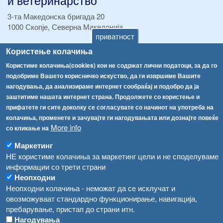
3-та Македонска бригада 20
1000 Скопје, Северна Македонија
приватност
ТЕЛ:
+389 2 2457 895
Користење колачиња
ТЕЛ:
+389 2 2457 873
Користиме колачиња(cookies) кои не содржат лични податоци, за да го
Факс:
+389 2 2457 893
подобриме Вашето корисничко искуство, да ги извршиме Вашите
Факс:
+389 2 2457 871
нагодувања, да анализираме интернет сообраќај и подобро да ја
info@fva.gov.mk
заштитиме нашата интернет страна. Продолжете со користење и
прифатете ги сите доколку се согласувате со начинот на употреба на
[АХВ-претходна страна]
колачиња, променете и зачувајте ги нагодувањата или дознајте повеќе
Соопштенија
Навигација
More info
со кликање на
Република Бугарија ги засили официјалните контроли при увоз на свежо овошје и зеленчук
Архива
Маркетинг
НЕ користиме колачиња за маркетинг цели и не споделуваме
Високите температури ризик од труење со храна, опасни се и за животните
Регистри
информации со трети страни
Обрасци
Водата во Гостивар може да се користи како техничка, продолжува испораката на флаширана вода
Неопходни
Неопходни колачиња - неможат да се исклучат и
Забрани
Во Гостивар спроведени 70 вонредни контроли
овозможуваат стандардно функционирање, навигација,
Огласи
пребарување, пристап до страни итн.
Забраната за водата во Гостивар останува на сила, операторите да користат само технички безбедна вода
Нагодувања