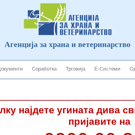
Агенција за храна и ветеринарство
Документи
Соработка
Трговија
Е-Системи
Од
лку најдете угината дива с
пријавите на