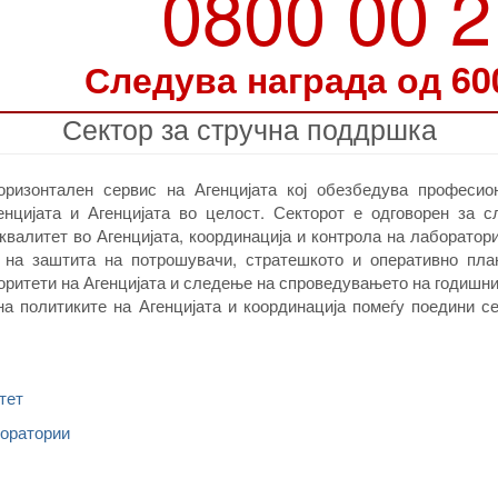
0800 00 
Следува награда од 60
Сектор за стручна поддршка
оризонтален сервис на Агенцијата кој обезбедува професио
нцијата и Агенцијата во целост. Секторот е одговорен за с
валитет во Агенцијата, координација и контрола на лаборатор
е на заштита на потрошувачи, стратешкото и оперативно пла
ритети на Агенцијата и следење на спроведувањето на годишн
на политиките на Агенцијата и координација помеѓу поедини с
тет
боратории