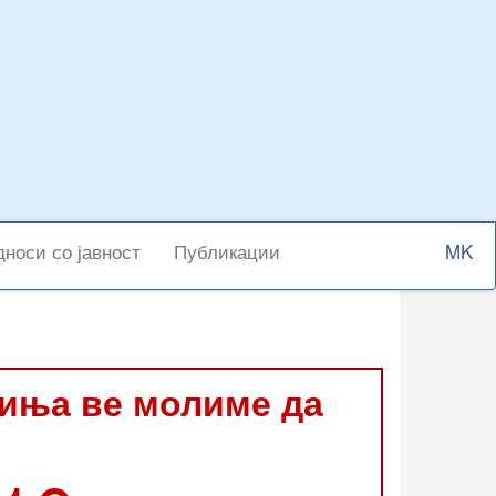
Select
носи со јавност
Публикации
your
langu
виња ве молиме да