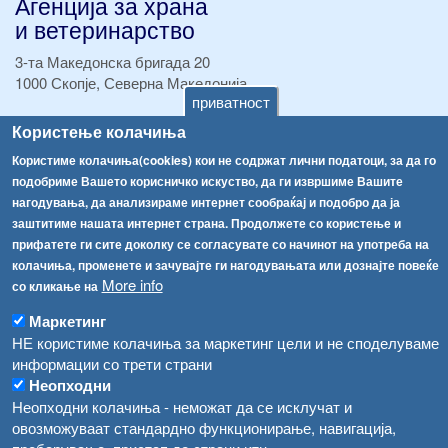
Агенција за храна
и ветеринарство
3-та Македонска бригада 20
1000 Скопје, Северна Македонија
приватност
ТЕЛ:
+389 2 2457 895
Користење колачиња
ТЕЛ:
+389 2 2457 873
Користиме колачиња(cookies) кои не содржат лични податоци, за да го
Факс:
+389 2 2457 893
подобриме Вашето корисничко искуство, да ги извршиме Вашите
Факс:
+389 2 2457 871
нагодувања, да анализираме интернет сообраќај и подобро да ја
info@fva.gov.mk
заштитиме нашата интернет страна. Продолжете со користење и
прифатете ги сите доколку се согласувате со начинот на употреба на
[АХВ-претходна страна]
колачиња, променете и зачувајте ги нагодувањата или дознајте повеќе
Соопштенија
Навигација
More info
со кликање на
Република Бугарија ги засили официјалните контроли при увоз на свежо овошје и зеленчук
Архива
Маркетинг
НЕ користиме колачиња за маркетинг цели и не споделуваме
Високите температури ризик од труење со храна, опасни се и за животните
Регистри
информации со трети страни
Обрасци
Водата во Гостивар може да се користи како техничка, продолжува испораката на флаширана вода
Неопходни
Неопходни колачиња - неможат да се исклучат и
Забрани
Во Гостивар спроведени 70 вонредни контроли
овозможуваат стандардно функционирање, навигација,
Огласи