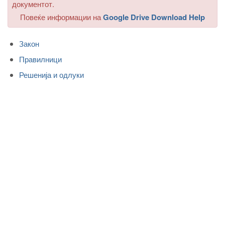
документот.
Повеќе информации на
Google Drive Download Help
Закон
Правилници
Решенија и одлуки