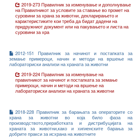
2019-273 Правилник за изменување и дополнување
на Правилникот за условите за ставање во промет на
суровини за храна за животни, декларирањето и
карактеристиките кои треба да бидат дадени на
придружниот документ или на пакувањето и листа на
суровини за хра
2012-151 Правилник за начинот и постапката за
земање примероци, начин и методи на вршење на
лабораториски анализи на храната за животни
2019-224 Правилник за изменување на
правилникот за начинот и постапката за земање
примероци, начин и методи на вршење на
лабораториски анализи на храната за животни
2018-228 Правилник за барањата за операторите со
храна за животни во која било фаза на
производството,преработката и дистрибуцијата на
храната за животни,како и хигиенските барања за
добрите пракси за исхрана на животните