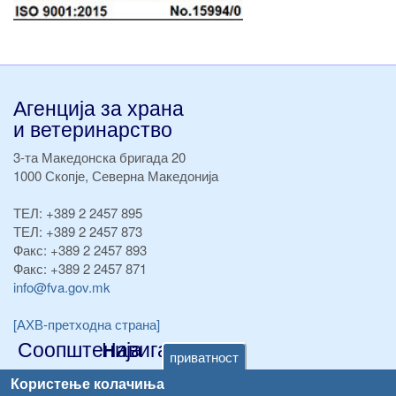
Агенција за храна
и ветеринарство
3-та Македонска бригада 20
1000 Скопје, Северна Македонија
ТЕЛ:
+389 2 2457 895
ТЕЛ:
+389 2 2457 873
Факс:
+389 2 2457 893
Факс:
+389 2 2457 871
info@fva.gov.mk
[АХВ-претходна страна]
Соопштенија
Навигација
приватност
Република Бугарија ги засили официјалните контроли при увоз на свежо овошје и зеленчук
Архива
Користење колачиња