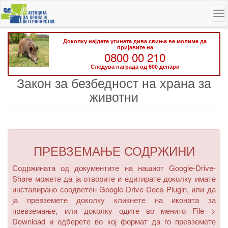
Skip
To
to
na
main
content
Доколку најдете угината дива свиња ве молиме да
пријавите на
0800 00 210
Следува награда од 600 денари
Закон за безбедност на храна за
животни
ПРЕВЗЕМАЊЕ СОДРЖИНИ
Содржината од документите на нашиот Google-Drive-
Share можете да ја отворите и едитирате доколку имате
инсталирано соодветен Google-Drive-Docs-Plugin, или да
ја превземете доколку кликнете на иконата за
превземање, или доколку одите во менито
File >
Download
и одберете во кој формат да го превземете