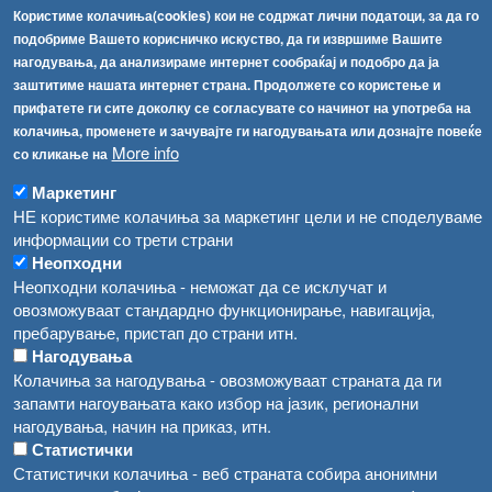
Високите температури ризик од труење со храна, опасни се и за животните
Регистри
Користиме колачиња(cookies) кои не содржат лични податоци, за да го
подобриме Вашето корисничко искуство, да ги извршиме Вашите
Обрасци
Водата во Гостивар може да се користи како техничка, продолжува испораката на флаширана вода
нагодувања, да анализираме интернет сообраќај и подобро да ја
Забрани
заштитиме нашата интернет страна. Продолжете со користење и
Во Гостивар спроведени 70 вонредни контроли
прифатете ги сите доколку се согласувате со начинот на употреба на
Огласи
колачиња, променете и зачувајте ги нагодувањата или дознајте повеќе
Забраната за водата во Гостивар останува на сила, операторите да користат само технички безбедна вода
More info
со кликање на
Маркетинг
НЕ користиме колачиња за маркетинг цели и не споделуваме
информации со трети страни
Неопходни
Неопходни колачиња - неможат да се исклучат и
овозможуваат стандардно функционирање, навигација,
пребарување, пристап до страни итн.
Нагодувања
Колачиња за нагодувања - овозможуваат страната да ги
запамти нагоувањата како избор на јазик, регионални
нагодувања, начин на приказ, итн.
Статистички
Статистички колачиња - веб страната собира анонимни