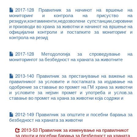
2017-128 Правилник за начинот на вршење на
мониторинг и контрола на присуство на
резидуи,контаминенти,недозволени супстанции,сировини
и производи во храна за животни и начинот на вршење на
официјални контроли и постапките за мониторинг и
контрола на резид
2017-128 Методологија за спроведување на
мониторингот за безбедност на храната за животните
2013-140 Правилник за престанување на важење на
правилникот за условите и постапката за издавање на
одобрение за ставање во промет на ГМ храна за животни
и условите за нејзин промет и употреба и услов.за
ставање во промет на храна за животни која содржи и
2012-149 Правилник за општите и посебни барања за
безбедност на храната за животни
2013-53 Правилник за изменување на правилникот
за општи и посебни барања за безбедност на храната