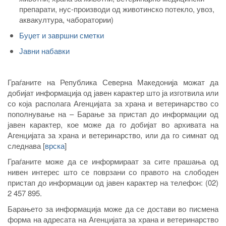
препарати, нус-производи од животинско потекло, увоз,
аквакултура, чаборатории)
Буџет и завршни сметки
Јавни набавки
Граѓаните на Република Северна Македонија можат да
добијат информација од јавен карактер што ја изготвила или
со која располага Агенцијата за храна и ветеринарство со
пополнување на – Барање за пристап до информации од
јавен карактер, кое може да го добијат во архивата на
Агенцијата за храна и ветеринарство, или да го симнат од
следнава
[
врска
]
Граѓаните може да се информираат за сите прашања од
нивен интерес што се поврзани со правото на слободен
пристап до информации од јавен карактер на телефон: (02)
2 457 895.
Барањето за информација може да се достави во писмена
форма на адресата на Агенцијата за храна и ветеринарство