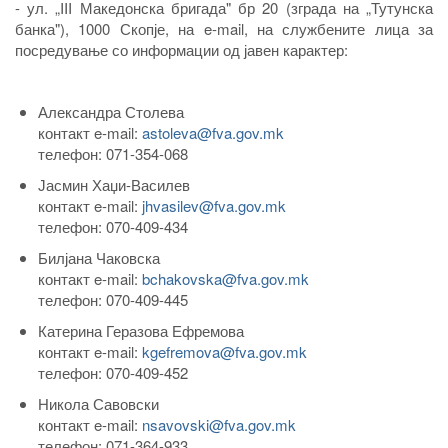
- ул. „III Македонска бригада" бр 20 (зграда на „Тутунска
банка"), 1000 Скопје, на e-mail, на службените лица за
посредување со информации од јавен карактер:
Александра Столева
контакт e-mail:
astoleva@fva.gov.mk
телефон: 071-354-068
Јасмин Хаџи-Василев
контакт e-mail:
jhvasilev@fva.gov.mk
телефон: 070-409-434
Билјана Чаковска
контакт e-mail:
bchakovska@fva.gov.mk
телефон: 070-409-445
Катерина Геразова Ефремова
контакт e-mail:
kgefremova@fva.gov.mk
телефон: 070-409-452
Никола Савовски
контакт e-mail:
nsavovski@fva.gov.mk
телефон: 071-364-933