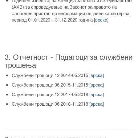
Годишен извештај на Агенција за храна и ветеринарство
(АХВ) за спроведување на Законот за правото на
слободен пристап до информации од јавен карактер за
период 01.01.2020 – 31.12.2020 година
[
врска
]
3. Отчетност - Податоци за службени
трошења
Службени трошоци 12.2014-05.2015
[
врска
]
Службени трошоци 06.2015-11.2015
[
врска
]
Службени трошоци 12.2017-05.2018
[
врска
]
Службени трошоци 06.2018-11.2018
[
врска
]