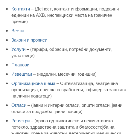
Контакти
– (Дејност, контакт информации, подрачни
единици на АХВ, инспекциски места на граничен
премин)
Вести
Закони и прописи
Услуги
– (тарифи, обрасци, потребни документи,
уплатници)
Планови
Извештаи
– (неделни, месечни, годишни)
Организациона шема
– Ситематизација, внатрешна
организација, список на вработени, офицер за заштита
на лични податоци)
Огласи
– (јавни и интерни огласи, општи огласи, јавни
огласи за продажба, јавни повици)
Регистри
– (храна од животинско и неживотинско
потекло, здравствена заштита и благосостојба на
животни, храна за животни, ветеринарно медицински