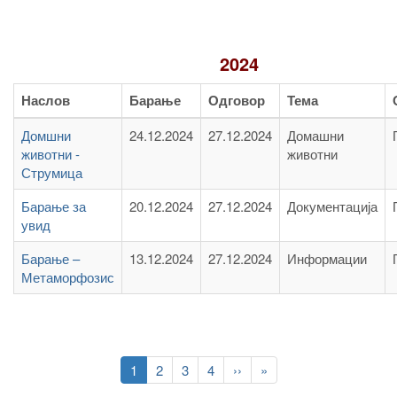
2024
Наслов
Барање
Одговор
Тема
Домшни
24.12.2024
27.12.2024
Домашни
животни -
животни
Струмица
Барање за
20.12.2024
27.12.2024
Документација
увид
Барање –
13.12.2024
27.12.2024
Информации
Метаморфозис
Pagination
Current
1
Page
2
Page
3
Page
4
Следна
››
Last
»
page
страна
page