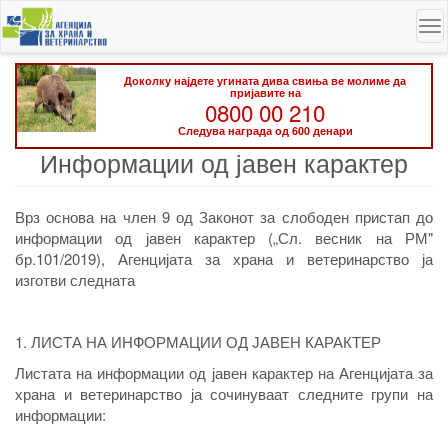
Skip
To
to
na
main
content
Доколку најдете угината дива свиња ве молиме да
пријавите на
0800 00 210
Следува награда од 600 денари
Информации од јавен карактер
Врз основа на член 9 од Законот за слободен пристап до
информации од јавен карактер („Сл. весник на РМ"
бр.101/2019), Агенцијата за храна и ветеринарство ја
изготви следната
1. ЛИСТА НА ИНФОРМАЦИИ ОД ЈАВЕН КАРАКТЕР
Листата на информации од јавен карактер на Агенцијата за
храна и ветеринарство ја сочинуваат следните групи на
информации: