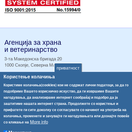
Агенција за храна
и ветеринарство
3-та Македонска бригада 20
1000 Скопје, Северна Македонија
приватност
Користење колачиња
ТЕЛ:
+389 2 2457 895
ТЕЛ:
+389 2 2457 873
Користиме колачиња(cookies) кои не содржат лични податоци, за да го
Факс:
+389 2 2457 893
подобриме Вашето корисничко искуство, да ги извршиме Вашите
Факс:
+389 2 2457 871
нагодувања, да анализираме интернет сообраќај и подобро да ја
info@fva.gov.mk
заштитиме нашата интернет страна. Продолжете со користење и
прифатете ги сите доколку се согласувате со начинот на употреба на
[АХВ-претходна страна]
колачиња, променете и зачувајте ги нагодувањата или дознајте повеќе
Соопштенија
Навигација
More info
со кликање на
Република Бугарија ги засили официјалните контроли при увоз на свежо овошје и зеленчук