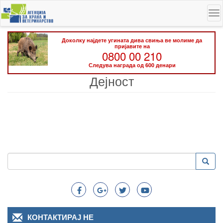
Skip
To
to
na
main
content
Доколку најдете угината дива свиња ве молиме да
пријавите на
0800 00 210
Следува награда од 600 денари
Дејност
Пребарување
Преба
Search
КОНТАКТИРАЈ НЕ