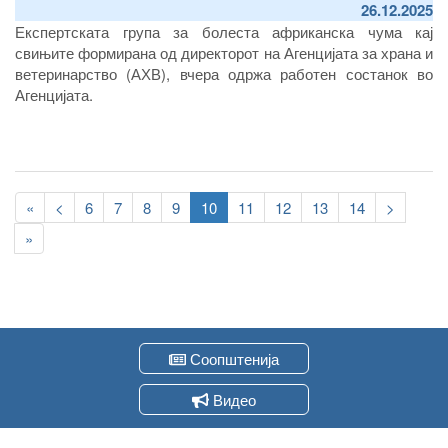
26.12.2025
Експертската група за болеста африканска чума кај
свињите формирана од директорот на Агенцијата за храна и
ветеринарство (АХВ), вчера одржа работен состанок во
Агенцијата.
Pagination
First
«
Previous
<
Page
6
Page
7
Page
8
Page
9
Current
10
Page
11
Page
12
Page
13
Page
14
Следна
>
page
page
page
страна
Last
»
page
Соопштенија
Видео