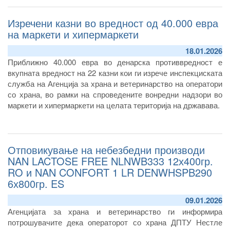
Изречени казни во вредност од 40.000 евра
на маркети и хипермаркети
18.01.2026
Приближно 40.000 евра во денарска противвредност е
вкупната вредност на 22 казни кои ги изрече инспекциската
служба на Агенција за храна и ветеринарство на оператори
со храна, во рамки на спроведените вонредни надзори во
маркети и хипермаркети на целата територија на државава.
Отповикување на небезбедни производи
NAN LACTOSE FREE NLNWB333 12х400гр.
RO и NAN CONFORT 1 LR DENWHSPB290
6х800гр. ES
09.01.2026
Агенцијата за храна и ветеринарство ги информира
потрошувачите дека операторот со храна ДПТУ Нестле