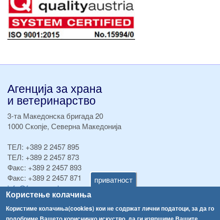
Агенција за храна
и ветеринарство
3-та Македонска бригада 20
1000 Скопје, Северна Македонија
ТЕЛ:
+389 2 2457 895
ТЕЛ:
+389 2 2457 873
Факс:
+389 2 2457 893
Факс:
+389 2 2457 871
приватност
info@fva.gov.mk
Користење колачиња
[АХВ-претходна страна]
Користиме колачиња(cookies) кои не содржат лични податоци, за да го
подобриме Вашето корисничко искуство, да ги извршиме Вашите