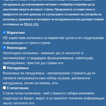
Соопштенија
Навигација
нагодувања, да анализираме интернет сообраќај и подобро да ја
Република Бугарија ги засили официјалните контроли при увоз на свежо овошје и зеленчук
заштитиме нашата интернет страна. Продолжете со користење и
Архива
прифатете ги сите доколку се согласувате со начинот на употреба на
Високите температури ризик од труење со храна, опасни се и за животните
Регистри
колачиња, променете и зачувајте ги нагодувањата или дознајте повеќе
More info
Обрасци
со кликање на
Водата во Гостивар може да се користи како техничка, продолжува испораката на флаширана вода
Забрани
Маркетинг
Во Гостивар спроведени 70 вонредни контроли
НЕ користиме колачиња за маркетинг цели и не споделуваме
Огласи
информации со трети страни
Забраната за водата во Гостивар останува на сила, операторите да користат само технички безбедна вода
Неопходни
Неопходни колачиња - неможат да се исклучат и
овозможуваат стандардно функционирање, навигација,
пребарување, пристап до страни итн.
Нагодувања
Колачиња за нагодувања - овозможуваат страната да ги
запамти нагоувањата како избор на јазик, регионални
нагодувања, начин на приказ, итн.
Статистички
Статистички колачиња - веб страната собира анонимни
податоци за бројот, видот и останатите технички информации
околу посетите итн.