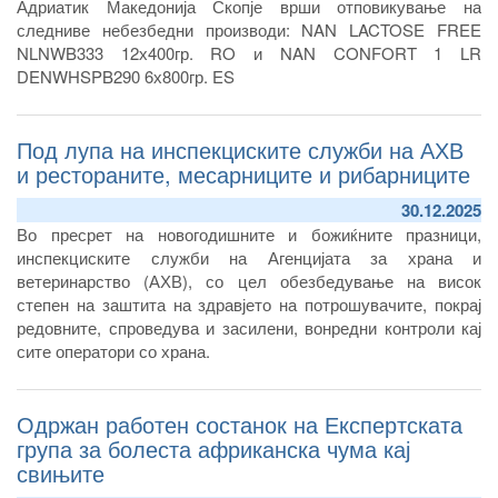
Адриатик Македонија Скопје врши отповикување на
следниве небезбедни производи: NAN LACTOSE FREE
NLNWB333 12х400гр. RO и NAN CONFORT 1 LR
DENWHSPB290 6х800гр. ES
Под лупа на инспекциските служби на АХВ
и рестораните, месарниците и рибарниците
30.12.2025
Во пресрет на новогодишните и божиќните празници,
инспекциските служби на Агенцијата за храна и
ветеринарство (АХВ), со цел обезбедување на висок
степен на заштита на здравјето на потрошувачите, покрај
редовните, спроведува и засилени, вонредни контроли кај
сите оператори со храна.
Одржан работен состанок на Експертската
група за болеста африканска чума кај
свињите