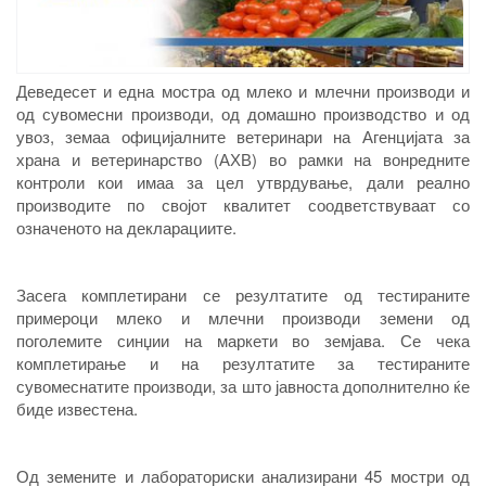
Деведесет и една мостра од млеко и млечни производи и
од сувомесни производи, од домашно производство и од
увоз, земаа официјалните ветеринари на Агенцијата за
храна и ветеринарство (АХВ) во рамки на вонредните
контроли кои имаа за цел утврдување, дали реално
производите по својот квалитет соодветствуваат со
означеното на декларациите.
Засега комплетирани се резултатите од тестираните
примероци млеко и млечни производи земени од
поголемите синџии на маркети во земјава. Се чека
комплетирање и на резултатите за тестираните
сувомеснатите производи, за што јавноста дополнително ќе
биде известена
.
Од земените и лабораториски анализирани 45 мостри од