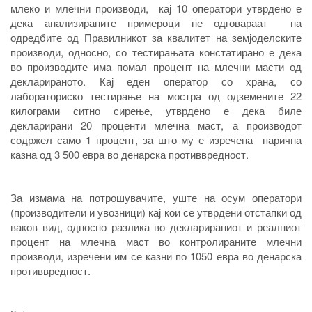
млеко и млечни производи, кај 10 оператори утврдено е
дека анализираните примероци не одговараат на
одредбите од Правилникот за квалитет на земјоделските
производи, односно, со тестирањата констатирано е дека
во производите има помал процент на млечни масти од
декларираното. Кај еден оператор со храна, со
лабораториско тестирање на мостра од одземените 22
килограми ситно сирење, утврдено е дека биле
декларирани 20 проценти млечна маст, а производот
содржел само 1 процент, за што му е изречена парична
казна од 3 500 евра во денарска противвредност.
За измама на потрошувачите, уште на осум оператори
(производители и увозници) кај кои се утврдени отстапки од
ваков вид, односно разлика во декларираниот и реалниот
процент на млечна маст во контролираните млечни
производи
,
изречени им се казни по 1050 евра во денарска
противвредност.