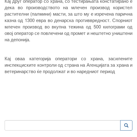
Кај друг оператор со храна, со тестирањата констатирано е
дека во производството на млечен производ користел
растителни (палмини) масти, за што му е изречена парична
казна од 1300 евра во денарска противвредност. Спорниот
млечен производ во вкупна тежина од 500 килограми од
овој оператор се повлечени од промет и нештетно уништени
на депонија.
Кај оваа категорија оператори со храна, засилените
инспекциските контроли од страна на Агенцијата за храна и
ветеринарство ќе продолжат и во наредниот
период
Пребарување
Преба
Search