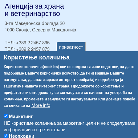
Агенција за храна
и ветеринарство
3-та Македонска бригада 20
1000 Скопје, Северна Македонија
ТЕЛ:
+389 2 2457 895
приватност
ТЕЛ:
+389 2 2457 873
Факс:
+389 2 2457 893
Користење колачиња
Факс:
+389 2 2457 871
Користиме колачиња(cookies) кои не содржат лични податоци, за да го
info@fva.gov.mk
подобриме Вашето корисничко искуство, да ги извршиме Вашите
нагодувања, да анализираме интернет сообраќај и подобро да ја
[АХВ-претходна страна]
заштитиме нашата интернет страна. Продолжете со користење и
Соопштенија
Навигација
прифатете ги сите доколку се согласувате со начинот на употреба на
Република Бугарија ги засили официјалните контроли при увоз на свежо овошје и зеленчук
колачиња, променете и зачувајте ги нагодувањата или дознајте повеќе
Архива
More info
со кликање на
Високите температури ризик од труење со храна, опасни се и за животните
Регистри
Маркетинг
Обрасци
Водата во Гостивар може да се користи како техничка, продолжува испораката на флаширана вода
НЕ користиме колачиња за маркетинг цели и не споделуваме
информации со трети страни
Забрани
Во Гостивар спроведени 70 вонредни контроли
Неопходни