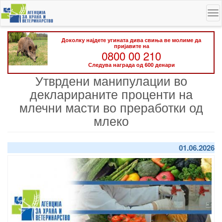
Skip
To
to
na
main
content
Доколку најдете угината дива свиња ве молиме да
пријавите на
0800 00 210
Следува награда од 600 денари
Утврдени манипулации во
декларираните проценти на
млечни масти во преработки од
млеко
01.06.2026