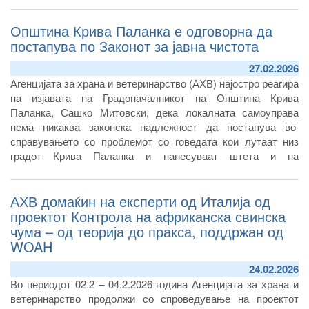
сеопфатна анализа на организациската посветеност на
Општина Крива Паланка е одговорна да
барањата на стандардот, управувачките процеси,
оперативните процедури, како и степенот на нивна
постапува по Законот за јавна чистота
практична примена во секојдневното работење.
27.02.2026
Агенцијата за храна и ветеринарство (АХВ) најостро реагира
на изјавата на Градоначалникот на Општина Крива
Паланка, Сашко Митовски, дека локалната самоуправа
нема никаква законска надлежност да постапува во
справувањето со проблемот со говедата кои лутаат низ
градот Крива Паланка и нанесуваат штета и на
земјоделските поседи и во околните села.
АХВ домаќин на експерти од Италија од
проектот Контрола на африканска свинска
чума – од теорија до пракса, поддржан од
WOAH
24.02.2026
Во периодот 02.2 – 04.2.2026 година Агенцијата за храна и
ветеринарство продолжи со спроведување на проектот