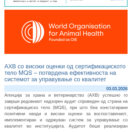
АХВ со високи оценки од сертификациското
тело MQS – потврдена ефективноста на
системот за управување со квалитет
03.03.2026
Агенција за храна и ветеринарство (АХВ) успешно го
заврши редовниот надзорен аудит спроведен од страна на
сертификациско тело (MQS), при што беа констатирани
позитивни наоди и високи оценки за воспоставениот,
имплементиран и одржуван систем за управување со
квалитет во институцијата. Аудитот беше реализиран
согласно барањата на стандардот ISO 9001 2015 и опфати