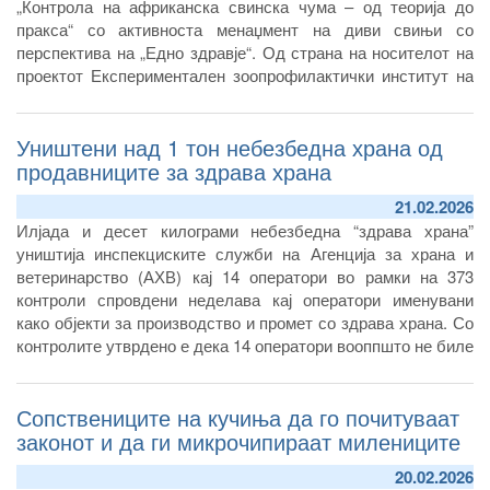
„Контрола на африканска свинска чума – од теорија до
пракса“ со активноста менаџмент на диви свињи со
перспектива на „Едно здравје“
.
Од страна на носителот на
проектот Експериментален зоопрофилактички институт на
Умбрија и Марке „Того Росати“
и проектните партнери,
потпомогнати од страна на Светската организац
Уништени над 1 тон небезбедна храна од
продавниците за здрава храна
21.02.2026
Илјада и десет килограми небезбедна “здрава храна”
уништија инспекциските служби на Агенција за храна и
ветеринарство (АХВ) кај 14 оператори во рамки на 373
контроли спровдени неделава кај оператори именувани
како објекти за производство и промет со здрава храна. Со
контролите утврдено е дека 14 оператори вооппшто не биле
регистрирани како оператори со храна во Агенцијата.
Сопствениците на кучиња да го почитуваат
законот и да ги микрочипираат милениците
20.02.2026