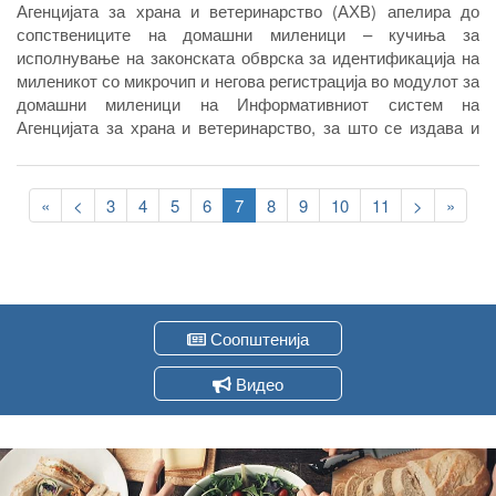
Агенцијата за храна и ветеринарство (АХВ) апелира до
сопствениците на домашни миленици – кучиња за
исполнување на законската обврска за идентификација на
миленикот со микрочип и негова регистрација во модулот за
домашни миленици на Информативниот систем на
Агенцијата за храна и ветеринарство, за што се издава и
пасош за домашен миленик. Апликацијата на микрочипот е
еднократна, односно, миленикот чипот го носи до крајот на
Pagination
животот.
First
«
Previous
<
Page
3
Page
4
Page
5
Page
6
Current
7
Page
8
Page
9
Page
10
Page
11
Следна
>
Last
»
page
page
page
страна
page
Соопштенија
Видео