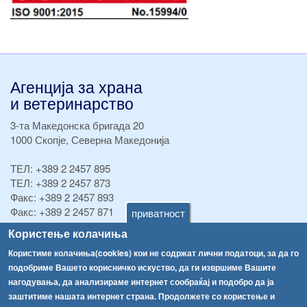
Агенција за храна
и ветеринарство
3-та Македонска бригада 20
1000 Скопје, Северна Македонија
ТЕЛ:
+389 2 2457 895
ТЕЛ:
+389 2 2457 873
Факс:
+389 2 2457 893
Факс:
+389 2 2457 871
приватност
info@fva.gov.mk
Користење колачиња
Користиме колачиња(cookies) кои не содржат лични податоци, за да го
[АХВ-претходна страна]
подобриме Вашето корисничко искуство, да ги извршиме Вашите
Соопштенија
Навигација
нагодувања, да анализираме интернет сообраќај и подобро да ја
Високите температури ризик од труење со храна, опасни се и за животните
заштитиме нашата интернет страна. Продолжете со користење и
Архива