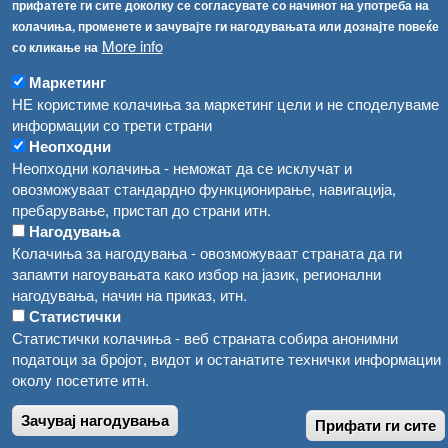
прифатете ги сите доколку се согласувате со начинот на употреба на
Водата во Гостивар може да се користи како техничка, продолжува испораката на флаширана вода
Регистри
колачиња, променете и зачувајте ги нагодувањата или дознајте повеќе
More info
со кликање на
Обрасци
Во Гостивар спроведени 70 вонредни контроли
Забрани
Маркетинг
Забраната за водата во Гостивар останува на сила, операторите да користат само технички безбедна вода
НЕ користиме колачиња за маркетинг цели и не споделуваме
Огласи
информации со трети страни
Забранета за пиење водата од гостиварскиот водовод
Неопходни
Неопходни колачиња - неможат да се исклучат и
овозможуваат стандардно функционирање, навигација,
пребарување, пристап до страни итн.
Нагодувања
Колачиња за нагодувања - овозможуваат страната да ги
запамти нагоувањата како избор на јазик, регионални
нагодувања, начин на приказ, итн.
Статистички
Статистички колачиња - веб страната собира анонимни
податоци за бројот, видот и останатите технички информации
околу посетите итн.
Зачувај нагодувања
Прифати ги сите