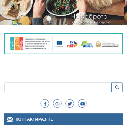
Пребарување
Преба
Search
КОНТАКТИРАЈ НЕ