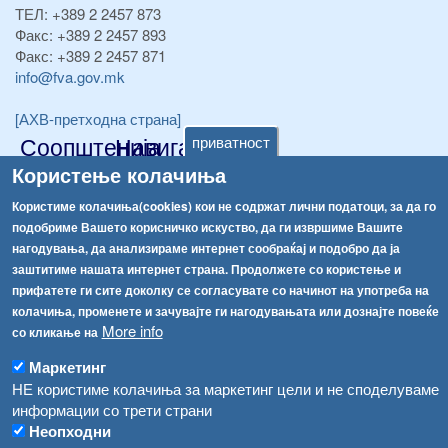
ТЕЛ:
+389 2 2457 873
Факс:
+389 2 2457 893
Факс:
+389 2 2457 871
info@fva.gov.mk
[АХВ-претходна страна]
Соопштенија
Навигација
приватност
Користење колачиња
Високите температури ризик од труење со храна, опасни се и за животните
Архива
Користиме колачиња(cookies) кои не содржат лични податоци, за да го
Водата во Гостивар може да се користи како техничка, продолжува испораката на флаширана вода
Регистри
подобриме Вашето корисничко искуство, да ги извршиме Вашите
Обрасци
нагодувања, да анализираме интернет сообраќај и подобро да ја
Во Гостивар спроведени 70 вонредни контроли
заштитиме нашата интернет страна. Продолжете со користење и
Забрани
Забраната за водата во Гостивар останува на сила, операторите да користат само технички безбедна вода
прифатете ги сите доколку се согласувате со начинот на употреба на
Огласи
колачиња, променете и зачувајте ги нагодувањата или дознајте повеќе
Забранета за пиење водата од гостиварскиот водовод
More info
со кликање на
Маркетинг
НЕ користиме колачиња за маркетинг цели и не споделуваме
информации со трети страни
Неопходни