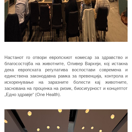
Настанот го отвори европскиот комесар за здравство и
благосостојба на животните, Оливер Вархеји, кој истакна
дека европската регулатива воспостави современа и
единствена законодавна рамка за превенција, контрола и
искоренување на заразните болести кај животните,
заснована на проценка на ризик, биосигурност и концептот
„Едно здравје“ (One Health).