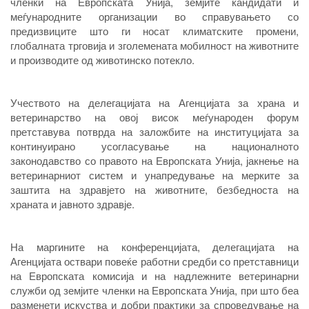
членки на Европската Унија, земјите кандидати и
меѓународните организации во справувањето со
предизвиците што ги носат климатските промени,
глобалната трговија и зголемената мобилност на животните
и производите од животинско потекло.
Учеството на делегацијата на Агенцијата за храна и
ветеринарство на овој висок меѓународен форум
претставува потврда на заложбите на институцијата за
континуирано усогласување на националното
законодавство со правото на Европската Унија, јакнење на
ветеринарниот систем и унапредување на мерките за
заштита на здравјето на животните, безбедноста на
храната и јавното здравје.
На маргините на конференцијата, делегацијата на
Агенцијата оствари повеќе работни средби со претставници
на Европската комисија и на надлежните ветеринарни
служби од земјите членки на Европската Унија, при што беа
разменети искуства и добри практики за спроведување на