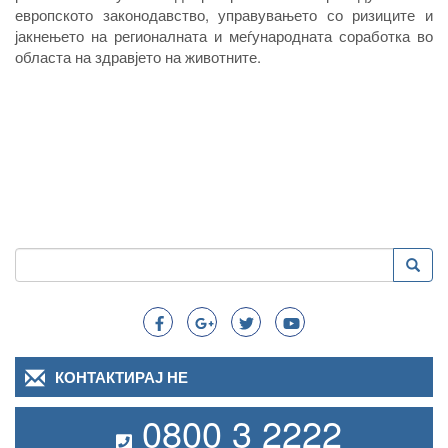
европското законодавство, управувањето со ризиците и
јакнењето на регионалната и меѓународната соработка во
областа на здравјето на животните.
Пребарување
Преба
Search
КОНТАКТИРАЈ НЕ
0800 3 2222