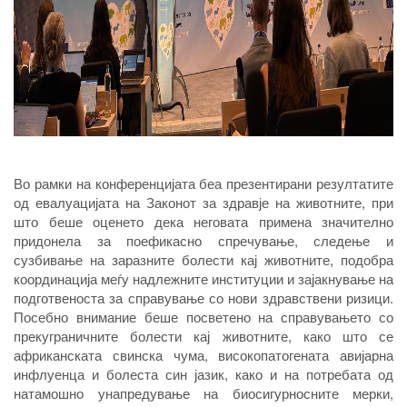
Во рамки на конференцијата беа презентирани резултатите
од евалуацијата на Законот за здравје на животните, при
што беше оценето дека неговата примена значително
придонела за поефикасно спречување, следење и
сузбивање на заразните болести кај животните, подобра
координација меѓу надлежните институции и зајакнување на
подготвеноста за справување со нови здравствени ризици.
Посебно внимание беше посветено на справувањето со
прекуграничните болести кај животните, како што се
африканската свинска чума, високопатогената авијарна
инфлуенца и болеста син јазик, како и на потребата од
натамошно унапредување на биосигурносните мерки,