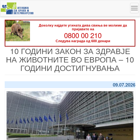
Skip
To
to
na
main
content
Доколку најдете угината дива свиња ве молиме да
пријавите на
0800 00 210
Следува награда од 600 денари
10 ГОДИНИ ЗАКОН ЗА ЗДРАВЈЕ
НА ЖИВОТНИТЕ ВО ЕВРОПА – 10
ГОДИНИ ДОСТИГНУВАЊА
09.07.2026