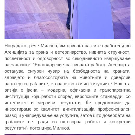
Н
аграда
та, рече Миланв,
им припаѓа на сите вработени во
Агенцијата за храна и ветеринарство
,
нивната стручност,
посветеност и одговорност во секојдневното извршување
на задачите. “Благодарение на нивната работа, Агенцијата
останува сигурен чувар на безбедноста на храната,
здравјето и благосостојбата на животните и доверлив
партнер на граѓаните, стопанството и институциите.
Нашата
визија е јасна – модерна, ефикасна и транспарентна
институција која работи според европските стандарди, со
интегритет и мерливи резултати. Ќе продолжиме да
инвестираме во квалитет, дигитализација, професионален
развој и унапредување на услугите, затоа што довербата на
граѓаните се гради со одговорна работа и конкретни
резултати”
- потенцира Милнов
.