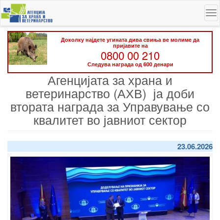
Skip
To
to
na
main
content
Доколку најдете угината дива свиња ве молиме да
пријавите на
0800 00 210
Следува награда од 600 денари
Агенцијата за храна и
ветеринарство (АХВ) ја доби
втората награда за Управување со
квалитет во јавниот сектор
23.06.2026