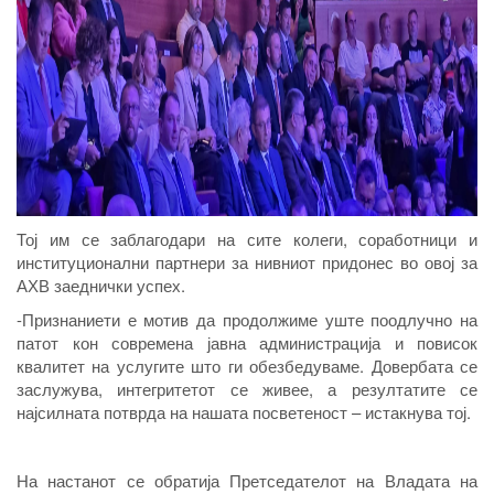
Тој им се заблагодари на
сите колеги, соработници и
институционални партнери за нивниот придонес во овој
за
АХВ
заеднички успех.
-П
ризнание
ти
е мотив да продолжиме уште поодлучно на
патот кон современа јавна администрација и повисок
квалитет на услугите што ги обезбедуваме.
Довербата се
заслужува, интегритетот се живее, а резултатите се
најсилната потврда на нашата посветеност
– истакнува тој
.
На
настанот се обрат
ија П
ретседателот на Владата на