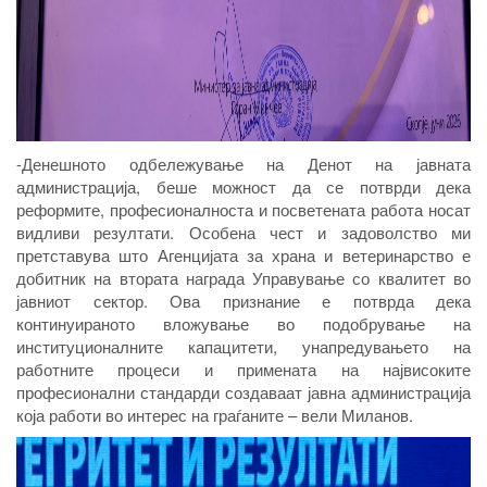
-
Денешното одбележување на Денот на јавната
администрација, беше можност да се потврди дека
реформите, професионалноста и посветената работа носат
видливи резултати.
Особена чест и задоволство ми
претставува што Агенцијата за храна и ветеринарство е
добитник на
втората награда
Управување со квалитет во
јавниот сектор. Ова признание е потврда дека
континуираното вложување во подобрување на
институционалните капацитети, унапредувањето на
работните процеси и примената на највисоките
професионални стандарди создаваат јавна администрација
која работи во интерес на граѓаните
– вели Миланов
.