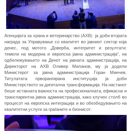
Агенцијата за храна и ветеринарство (АХВ) ја доби втората
награда за Управување со квалитет во јавниот сектор која
денес, п
од мотото „Доверба, интегритет и резултати:
темели на модерна и европска јавна администрација“
, на
одбележувањето на
Денот на јавната администрација
, на
Директорот на АХВ Оливер Миланов, му ја додели
М
инистерот за јавна администрација Горан Минчев
.
Титулатата прворангирана институција ја доби
Министерството за дигитална трансформација. На настанот
беше и
стакн
ата
важноста на професионалната, ефикасна и
транспарентна јавна администрација
,
како клучен столб во
процесот на европска интеграција и во обезбедувањето
на
квалитетни услуги за граѓаните и бизнис
от
.