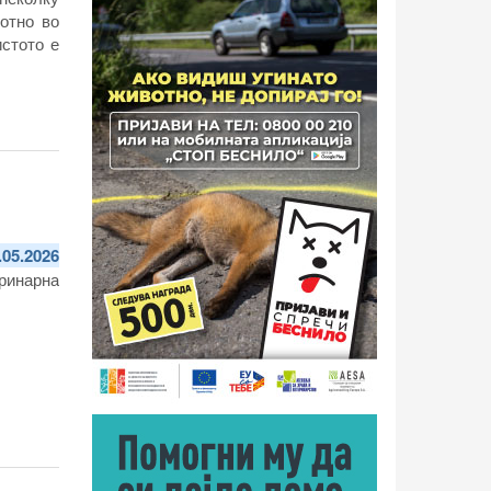
вотно
во
истото е
.05.2026
ринарна