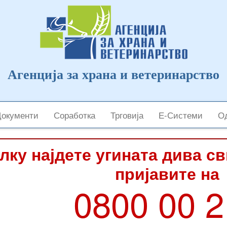
Агенција за храна и ветеринарство
Документи
Соработка
Трговија
Е-Системи
Од
лку најдете угината дива с
пријавите на
0800 00 