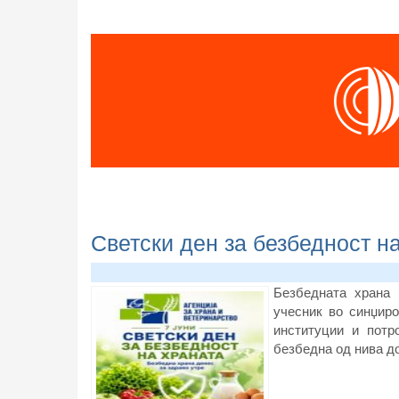
Светски ден за безбедност на
Безбедната храна 
учесник во синџир
институции и потр
безбедна од нива до