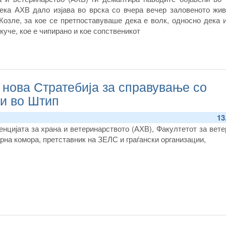
ека АХВ дало изјава во врска со вчера вечер заловеното жи
Козле
, за кое се претпоставуваше дека е волк, односно дека 
уче, кое е чипирано и кое сопственикот
 нова Стратебија за справување со
 и во Штип
13
енцијата за храна и ветеринарството
(АХВ),
Факултетот за в
ете
рна комора, претставник на ЗЕЛС
и граѓански организации,