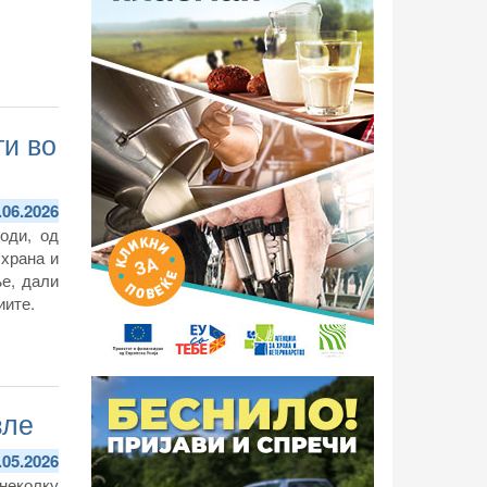
и во
.06.2026
оди, од
 храна и
е, дали
иите.
зле
.05.2026
неколку