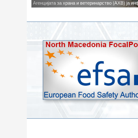
Новото најавено зголемување на дневните темпе
степени, ги зголемува ризиците од појава на тру