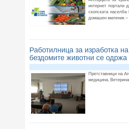
интернет портали д
скопската населба 
домашен миленик – к
Работилница за изработка на
бездомите животни се одржа
П
ретставници на Аг
медицина, Ветерина