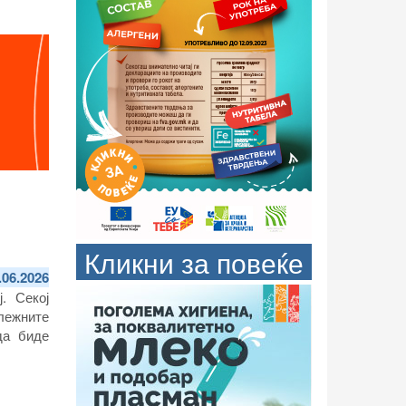
Кликни за повеќе
.06.2026
. Секој
лежните
да биде