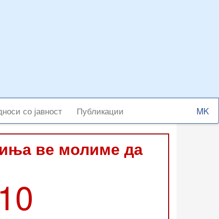
Select
носи со јавност
Публикации
your
langu
виња ве молиме да
210