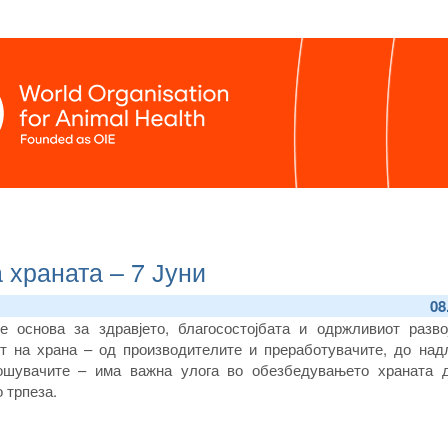
 храната – 7 Јуни
08
е основа за здравјето, благосостојбата и одржливиот развој
от на храна – од производителите и преработувачите, до над
ошувачите – има важна улога во обезбедувањето храната 
 трпеза.