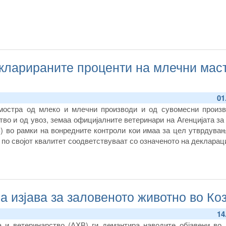
кларираните проценти на млечни маст
01
мостра од млеко и млечни производи и од сувомесни произв
во и од увоз, земаа официјалните ветеринари на Агенцијата за
) во рамки на вонредните контроли кои имаа за цел утврдувањ
по својот квалитет соодветствуваат со означеното на декларац
 изјава за заловеното животно во Ко
14
на и ветеринарство
(АХВ)
ги демантира наводите објавени во 