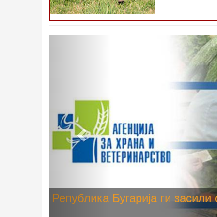
Претходно
Високите температури ризик од
животните