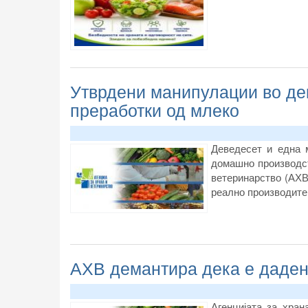
Утврдени манипулации во де
преработки од млеко
Деведесет и една 
домашно производст
ветеринарство (АХВ
реално производите 
АХВ демантира дека е дадена
Агенцијата за хра