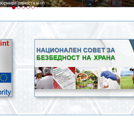
ратури, кое според метеоролозите во одредени региони ќе дости
ење со храна.