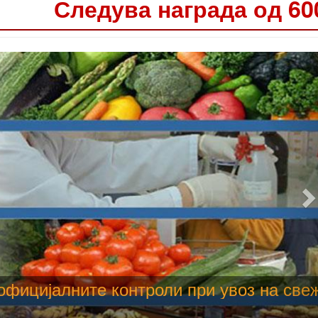
Следува награда од 60
 труење со храна, опасни се и за