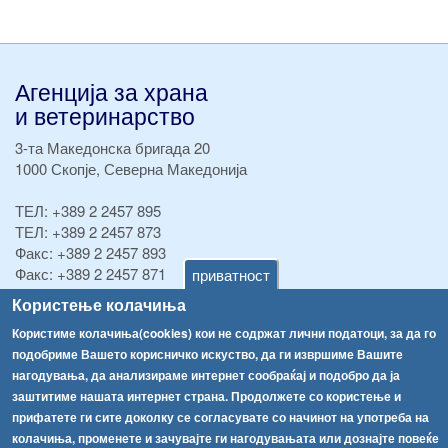
Агенција за храна
и ветеринарство
3-та Македонска бригада 20
1000 Скопје, Северна Македонија
ТЕЛ:
+389 2 2457 895
ТЕЛ:
+389 2 2457 873
Факс:
+389 2 2457 893
Факс:
+389 2 2457 871
приватност
info@fva.gov.mk
Користење колачиња
Користиме колачиња(cookies) кои не содржат лични податоци, за да го
[АХВ-претходна страна]
подобриме Вашето корисничко искуство, да ги извршиме Вашите
Соопштенија
Навигација
нагодувања, да анализираме интернет сообраќај и подобро да ја
Република Бугарија ги засили официјалните контроли при увоз на свежо овошје и зеленчук
заштитиме нашата интернет страна. Продолжете со користење и
Архива
прифатете ги сите доколку се согласувате со начинот на употреба на
Високите температури ризик од труење со храна, опасни се и за животните
Регистри
колачиња, променете и зачувајте ги нагодувањата или дознајте повеќе