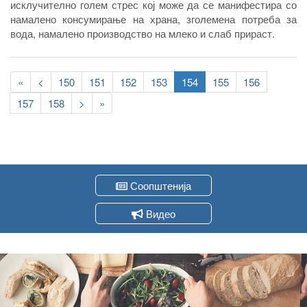
исклучително голем стрес кој може да се манифестира со
намалено консумирање на храна, зголемена потреба за
вода, намалено производство на млеко и слаб прираст.
Pagination
First
«
Previous
<
Page
150
Page
151
Page
152
Page
153
Current
154
Page
155
Page
156
page
page
page
Page
157
Page
158
Следна
>
Last
»
страна
page
Соопштенија
Видео