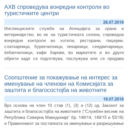
АХВ спроведува вонредни контроли во
почитуваат пропишаните општи и посебни барања за
безбедност на храната, вклучително и тоа дали се
туристичките центри
спроведени мерките за дезинфекција, дезинсекција и
26.07.2018
дератизација.
Инспекциските служби на Агенцијата за храна и
ветеринарство, во ек на туристичката сезона, спроведоа
вонредни контроли во хотели, ресторани, пицерии,
слаткарници, бурекчилници, пекарници, сендвичарници,
ќебапчилници, кафе барови, во маркетите и во други
објекти каде се подготвува, послужува или се продава
храна во туристичките центри Охрид, Струга и Дојран.
Соопштение за покажување на интерес за
именување на членови на Комисијата за
заштита и благосостојба на животните
19.07.2018
Врз основа на член 10 став (1), (3) и (12) од Законот за
заштита и благосостојба на животните (“Службен весник на
Република Северна Македонија” бр. 149/14, 149/15 и 53/16)
и Правилникот за постапката за именување и разрешување