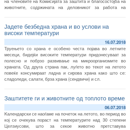
на членовите на Комисијата за заштита и благосостојба на
животните, содржината на деловникот за работа на
комисијата и висината на надоместокот за работата на
комисијата (“Службен весник на Република Северна
Јадете безбедна храна и во услови на
Македонија” бр.51/18), Агенцијата за храна и ветеринарство
на Република Северна Македонија објавува соопштение за
високи температури
покажување на интерес за именување на пет члена од
16.07.2018
редот на истакнати стручни и научни лица од областа на
Труењето со храна е особено честа појава во летните
заштитата и благосостојбата на животните и едно лице
месеци, бидејќи високите температури придонесуваат за
претставник на невладините организации заради
полесно и побрзо развивање на микроорганизмите во
формирање Комисија за заштита и благосостојба на
храната. Од друга страна пак, луѓето во текот на летото
животните.
повеќе консумираат ладна и сирова храна како што се:
сладоледи, салати, брза храна (сендвичи) и сл.
Заштитете ги и животните од топлото време
06.07.2018
Kалендарски се наоѓаме на почеток на летото, во период во
кој се очекува пораст на температурите над 30 степени
Целзиусови, што за секое животно претставува