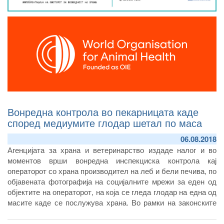
Вонредна контрола во пекарницата каде
според медиумите глодар шетал по маса
06.08.2018
Агенцијата за храна и ветеринарство издаде налог и во
моментов врши вонредна инспекциска контрола кај
операторот со храна производител на леб и бели печива, по
објавената фотографија на социјалните мрежи за еден од
објектите на операторот, на која се гледа глодар на една од
масите каде се послужува храна. Во рамки на законските
надлежности, инспекциските служби на Агенцијата вршат
проверка дали од страна на овој оператор со храна се