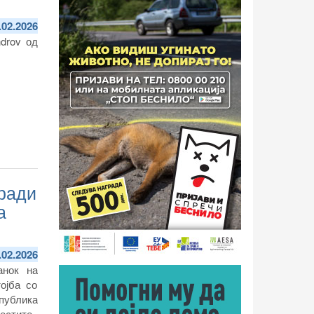
.02.2026
ndrov од
аради
а
.02.2026
анок на
ојба со
епублика
естите.