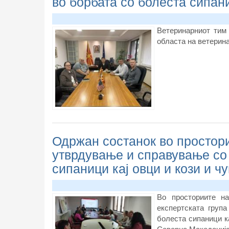
во борбата со болеста сипани
Ветеринарниот тим
областа на ветерин
Одржан состанок во простори
утврдување и справување со
сипаници кај овци и кози и ч
Во просториите н
експертската груп
болеста сипаници ка
Северна Македонија