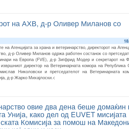
рот на АХВ, д-р Оливер Миланов со
18
е на Агенцијата за храна и ветеринарство, директорот на Агенц
тво, д-р Оливер Миланов одржа работен состанок со претседат
инари на Европа
(FVE)
, д-р Зигфрид Модер и секретарот на Ф
и извршниот директор на Ветеринарната комора на Република 
омислав Николовски и претседателот на Ветеринарната ко
ја, д-р Жарко Михајлоски.
<
инарство овие два дена беше домаќин 
та Унија, како дел од EUVET мисијата
пската Комисија за помош на Македон