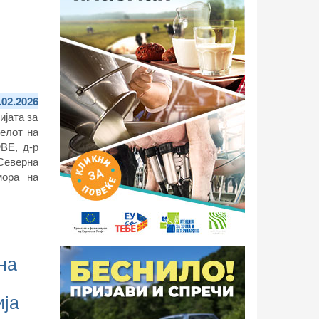
.02.2026
ијата за
елот на
ВЕ, д-р
Северна
мора на
на
ија