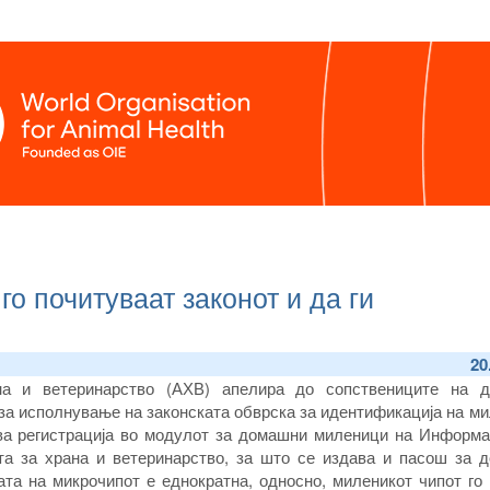
о почитуваат законот и да ги
20
ана и ветеринарство (АХВ) апелира до сопствениците на 
за исполнување на законската обврска за идентификација на м
ова регистрација во модулот за домашни миленици на Информа
ата за храна и ветеринарство, за што се издава и пасош за 
ата на микрочипот е еднократна, односно, миленикот чипот го