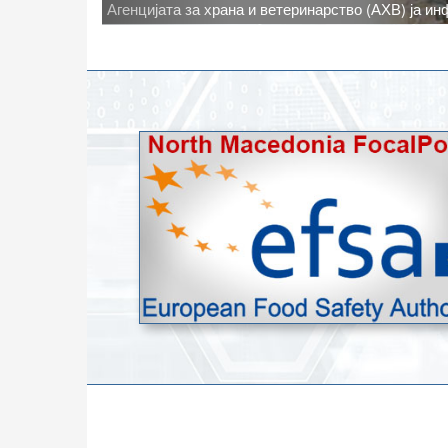
Новото најавено зголемување на дневните темпе
степени, ги зголемува ризиците од појава на тру