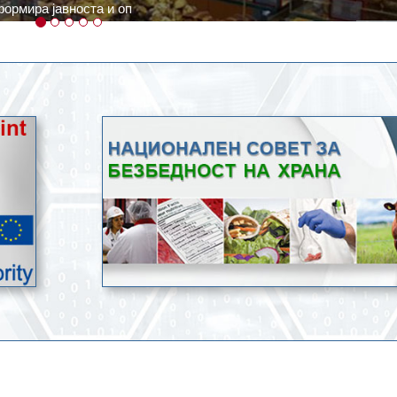
ратури, кое според метеоролозите во одредени региони ќе дости
ење со храна.