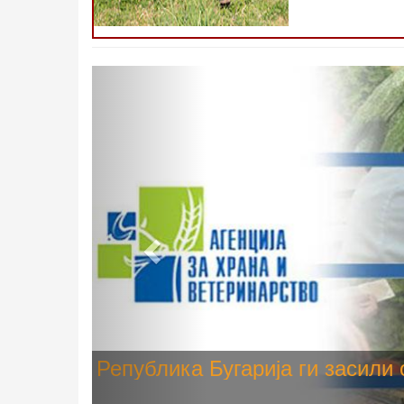
Претходно
Високите температури ризик од
животните