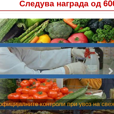
Следува награда од 60
 труење со храна, опасни се и за