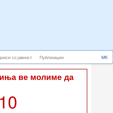
Select
носи со јавност
Публикации
your
langu
виња ве молиме да
210