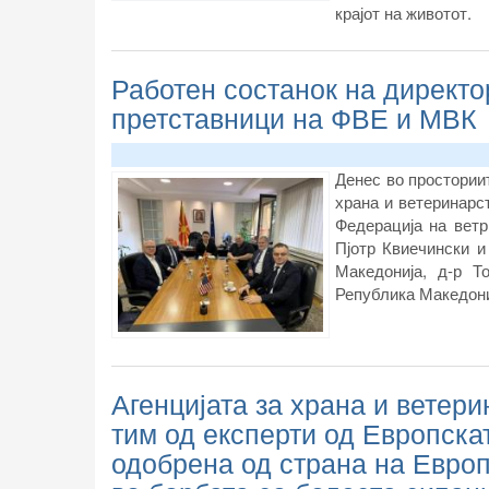
крајот на животот.
Работен состанок на директо
претставници на ФВЕ и МВК
Денес во просториит
храна и ветеринарс
Федерација на ветр
Пјотр Квиечински 
Македонија, д-р Т
Република Македони
Агенцијата за храна и ветер
тим од експерти од Европска
одобрена од страна на Евро