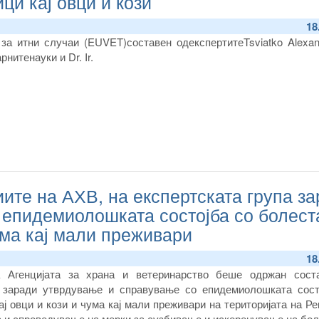
ци кај овци и кози
18
 за итни случаи
(EUVET)
составен од
експерти
те
Tsviatko Alexa
арнитенауки
и Dr. Ir.
ите на АХВ, на експертската група з
 епидемиолошката состојба со болест
ума кај мали преживари
18
а Агенцијата за храна и ветеринарство беше одржан сост
а заради утврдување и справување со епидемиолошката сост
ј овци и кози и чума кај мали преживари на територијата на Р
 и спроведување на мерки за сузбивање и искоренување на бол