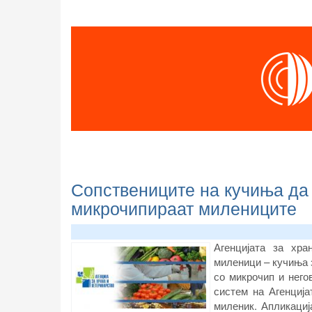
Сопствениците на кучиња да г
микрочипираат милениците
Агенцијата за хр
миленици – кучиња 
со микрочип и нег
систем на Агенциј
миленик. Апликациј