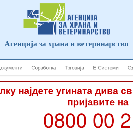
Агенција за храна и ветеринарство
Документи
Соработка
Трговија
Е-Системи
Од
лку најдете угината дива с
пријавите на
0800 00 