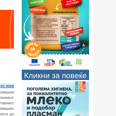
Кликни за повеќе
.02.2026
домашни
иленикот
тивниот
домашен
 носи до