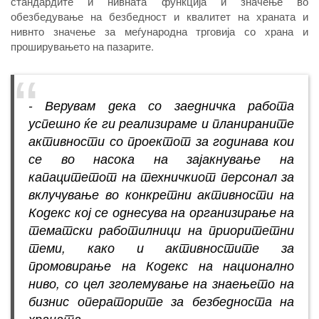
стандардите и нивната функција и значење во
обезбедување на безбедност и квалитет на храната и
нивнто значење за меѓународна трговија со храна и
проширувањето на пазарите.
- Верувам дека со заедничка работа
успешно ќе ги реализираме и планираните
активности со проектот за годинава кои
се во насока на зајакнување на
капацитетот на техничкиот персонал за
вклучување во конкретни активности на
Кодекс кој се однесува на ​​организирање на
тематски работилници на приоритетни
теми, како и активностите за
промовирање на Кодекс на национално
ниво, со цел зголемување на знаењето на
бизнис операторите за безбедноста на
храната