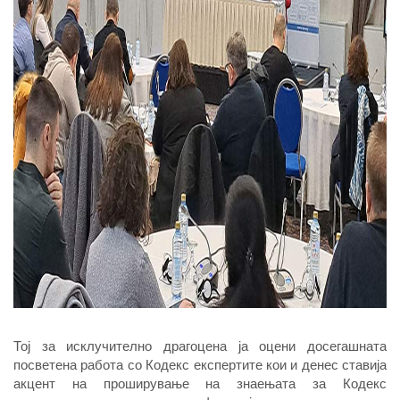
Тој за исклучително драгоцена ја оцени досегашната
посветена работа со Кодекс експертите кои и денес ставија
акцент на проширување на знаењата за Кодекс