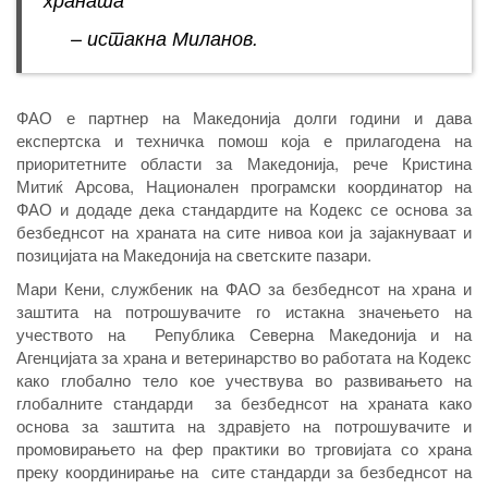
– истакна Миланов.
ФАО е партнер на Македонија долги години и дава
експертска и техничка помош која е прилагодена на
приоритетните области за Македонија, рече Кристина
Митиќ Арсова, Национален програмски координатор на
ФАО и додаде дека стандардите на Кодекс се основа за
безбеднсот на храната на сите нивоа кои ја зајакнуваат и
позицијата на Македонија на светските пазари.
Мари Кени, службеник на ФАО за безбеднсот на храна и
заштита на потрошувачите го истакна значењето на
учеството на Република Северна Македонија и на
Агенцијата за храна и ветеринарство во работата на Кодекс
како глобално тело кое учествува во развивањето на
глобалните стандарди за безбеднсот на храната како
основа за заштита на здравјето на потрошувачите и
промовирањето на фер практики во трговијата со храна
преку координирање на сите стандарди за безбеднсот на