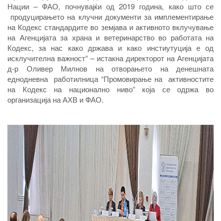
Нации – ФАО, почнувајќи од 2019 година, како што се
продуцирањето на клучни документи за имплементирање
на Кодекс стандардите во земјава и активното вклучување
на Агенцијата за храна и ветеринарство во работата на
Кодекс, за нас како држава и како инстиутуција е од
исклучителна важност” – истакна директорот на Агенцијата
д-р Оливер Милнов на отворањето на денешната
еднодневна работилница “Промовирање на активностите
на Кодекс на национално ниво” која се одржа во
организација на АХВ и ФАО.