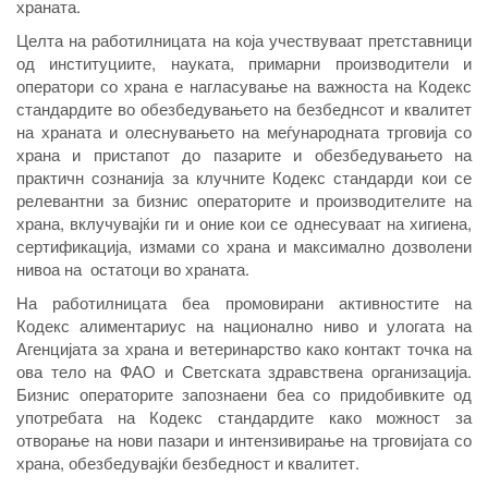
храната.
Целта на работилницата на која учествуваат претставници
од институциите, науката, примарни производители и
оператори со храна е нагласување на важноста на Кодекс
стандардите во обезбедувањето на безбеднсот и квалитет
на храната и олеснувањето на меѓународната трговија со
храна и пристапот до пазарите и обезбедувањето на
практичн сознанија за клучните Кодекс стандарди кои се
релевантни за бизнис операторите и производителите на
храна, вклучувајќи ги и оние кои се однесуваат на хигиена,
сертификација, измами со храна и максимално дозволени
нивоа на остатоци во храната.
На работилницата беа промовирани активностите на
Кодекс алиментариус на национално ниво и улогата на
Агенцијата за храна и ветеринарство како контакт точка на
ова тело на ФАО и Светската здравствена организација.
Бизнис операторите запознаени беа со придобивките од
употребата на Кодекс стандардите како можност за
отворање на нови пазари и интензивирање на трговијата со
храна, обезбедувајќи безбедност и квалитет.