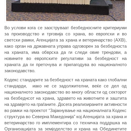
Во услови кога се заоструваат безбедносните критериуми
за производство и трговија со храна, во европски и во
светски рамки, Агенцијата за храна и ветеринарство (АХВ),
како орган на државната управа одговорен за безбедноста
на храната, има обврска да ги следи овие трендови, а
новините во европските регулативи за безбедност на
храната да ги преточува и прилагодува во националното
законодавство.
Кодекс стандарите за безбедност на храната како глобални
стандарди, иако не се задолжителни, веќе се дел од
националното законодавство во многу области од секторот
на безбеднсот на храна, здравето на животните и заштита
на здравјето на граѓаните. Досега реализираните активности
во рамки на проектот “Зајакнување на националната Кодекс
структура во Северна Македонија” кој Агенцијата за храна и
ветеринарство го имплементира со техничка поддршка на
Организацијата за земјоделство и храна на Обединетите