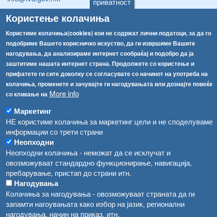
приватност
Користење колачиња
[АХВ-претходна страна]
Соопштенија
Навигација
Користиме колачиња(cookies) кои не содржат лични податоци, за да го
подобриме Вашето корисничко искуство, да ги извршиме Вашите
Република Бугарија ги засили официјалните контроли при увоз на свежо овошје и зеленчук
Архива
нагодувања, да анализираме интернет сообраќај и подобро да ја
Високите температури ризик од труење со храна, опасни се и за животните
заштитиме нашата интернет страна. Продолжете со користење и
Регистри
прифатете ги сите доколку се согласувате со начинот на употреба на
Обрасци
Водата во Гостивар може да се користи како техничка, продолжува испораката на флаширана вода
колачиња, променете и зачувајте ги нагодувањата или дознајте повеќе
More info
со кликање на
Забрани
Во Гостивар спроведени 70 вонредни контроли
Огласи
Маркетинг
Забраната за водата во Гостивар останува на сила, операторите да користат само технички безбедна вода
НЕ користиме колачиња за маркетинг цели и не споделуваме
информации со трети страни
Неопходни
Неопходни колачиња - неможат да се исклучат и
овозможуваат стандардно функционирање, навигација,
пребарување, пристап до страни итн.
Нагодувања
Колачиња за нагодувања - овозможуваат страната да ги
запамти нагоувањата како избор на јазик, регионални
нагодувања, начин на приказ, итн.