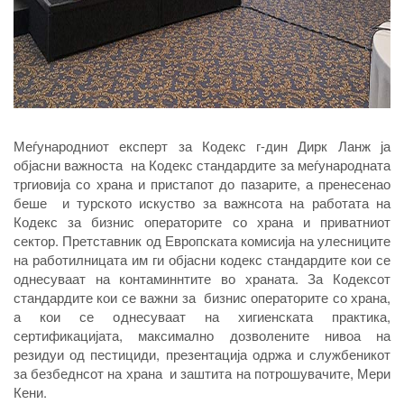
Меѓународниот експерт за Кодекс г-дин Дирк Ланж ја
објасни важноста на Кодекс стандардите за меѓународната
тргиовија со храна и пристапот до пазарите, а пренесенао
беше и турското искуство за важнсота на работата на
Кодекс за бизнис операторите со храна и приватниот
сектор. Претставник од Европската комисија на улесниците
на работилницата им ги објасни кодекс стандардите кои се
однесуваат на контаминнтите во храната. За Кодексот
стандардите кои се важни за бизнис операторите со храна,
а кои се однесуваат на хигиенската практика,
сертификацијата, максимално дозволените нивоа на
резидуи од пестициди, презентација одржа и службеникот
за безбеднсот на храна и заштита на потрошувачите, Мери
Кени.