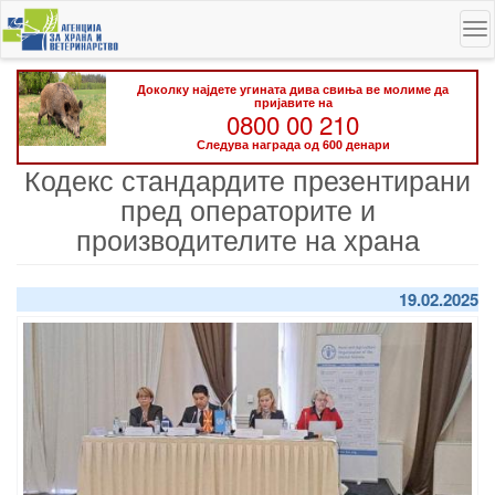
Skip
To
to
na
main
content
Доколку најдете угината дива свиња ве молиме да
пријавите на
0800 00 210
Следува награда од 600 денари
Кодекс стандардите презентирани
пред операторите и
производителите на храна
19.02.2025