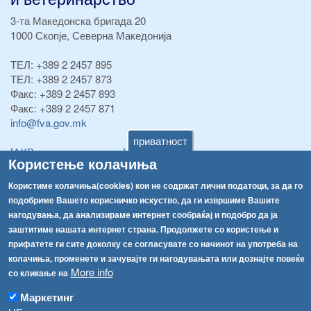
3-та Македонска бригада 20
1000 Скопје, Северна Македонија
ТЕЛ:
+389 2 2457 895
ТЕЛ:
+389 2 2457 873
Факс:
+389 2 2457 893
Факс:
+389 2 2457 871
info@fva.gov.mk
приватност
[АХВ-претходна страна]
Користење колачиња
Соопштенија
Навигација
Користиме колачиња(cookies) кои не содржат лични податоци, за да го
Република Бугарија ги засили официјалните контроли при увоз на свежо овошје и зеленчук
Архива
подобриме Вашето корисничко искуство, да ги извршиме Вашите
нагодувања, да анализираме интернет сообраќај и подобро да ја
Високите температури ризик од труење со храна, опасни се и за животните
Регистри
заштитиме нашата интернет страна. Продолжете со користење и
Обрасци
Водата во Гостивар може да се користи како техничка, продолжува испораката на флаширана вода
прифатете ги сите доколку се согласувате со начинот на употреба на
колачиња, променете и зачувајте ги нагодувањата или дознајте повеќе
Забрани
Во Гостивар спроведени 70 вонредни контроли
More info
со кликање на
Огласи
Маркетинг
Забраната за водата во Гостивар останува на сила, операторите да користат само технички безбедна вода