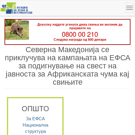
Skip
To
to
na
main
content
Доколку најдете угината дива свиња ве молиме да
пријавите на
0800 00 210
Следува награда од 600 денари
Северна Македонија се
приклучува на кампањата на ЕФСА
за подигнување на свест на
јавноста за Африканската чума кај
свињите
ОПШТО
За ЕФСА
Национална
структура