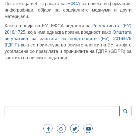
Посетете ја веб страната на
ЕФСА
за повеќе информации,
инфографици, објави на социјалните медиуми и други
материјали.
Како агенција на ЕУ, ЕФСА подлежи на
Регулативата (ЕУ)
2018/1725
, која има еднаква правна вредност како
Општата
регулатива за заштита на податооците (ЕУ) 2016/679
(ГДПР)
која се применува во земјите членки на ЕУ и која е
усогласена со правилата и принципите на ГДПР (GDPR) за
заштита на личните податоци.
Пребарување
Преба
Search