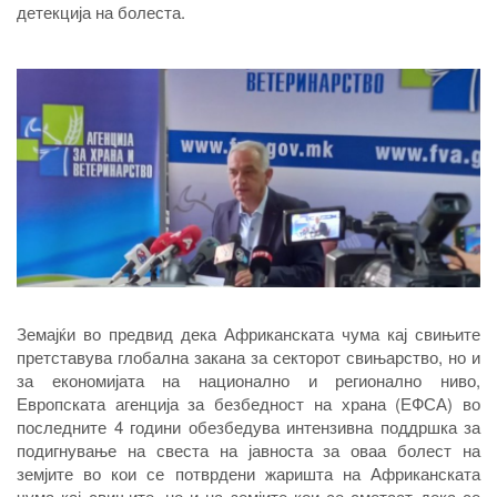
детекција на болеста.
Земајќи во предвид дека Африканската чума кај свињите
претставува глобална закана за секторот свињарство, но и
за економијата на национално и регионално ниво,
Европската агенција за безбедност на храна (ЕФСА) во
последните 4 години обезбедува интензивна поддршка за
подигнување на свеста на јавноста за оваа болест на
земјите во кои се потврдени жаришта на Африканската
чума кај свињите, но и на земјите кои се сметаат дека се