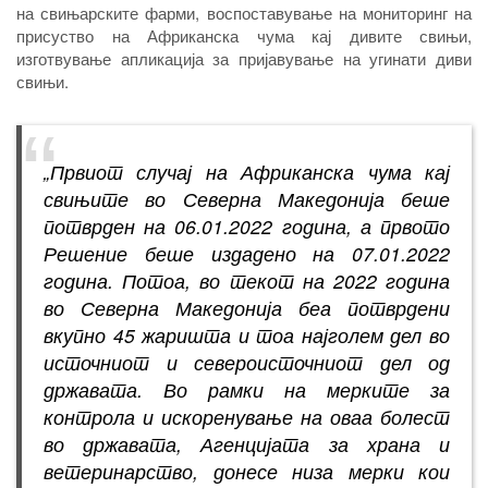
на свињарските фарми, воспоставување на мониторинг на
присуство на Африканска чума кај дивите свињи,
изготвување апликација за пријавување на угинати диви
свињи.
„
Првиот случај на Африканска чума кај
свињите во Северна Македонија беше
потврден на 06.01.2022 година, а првото
Решение беше издадено на 07.01.2022
година. Потоа, во текот на 2022 година
во Северна Македонија беа потврдени
вкупно 45 жаришта и тоа најголем дел во
источниот и североисточниот дел од
државата. Во рамки на мерките за
контрола и искоренување на оваа болест
во државата, Агенцијата за храна и
ветеринарство, донесе низа мерки кои