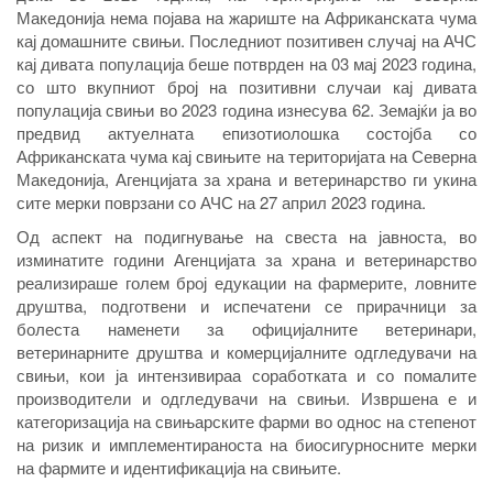
Македонија нема појава на жариште на Африканската чума
кај домашните свињи. Последниот позитивен случај на АЧС
кај дивата популација беше потврден на 03 мај 2023 година,
со што вкупниот број на позитивни случаи кај дивата
популација свињи во 2023 година изнесува 62. Земајќи ја во
предвид актуелната епизотиолошка состојба со
Африканската чума кај свињите на територијата на Северна
Македонија, Агенцијата за храна и ветеринарство ги укина
сите мерки поврзани со АЧС на 27 април 2023 година.
Од аспект на подигнување на свеста на јавноста, во
изминатите години Агенцијата за храна и ветеринарство
реализираше голем број едукации на фармерите, ловните
друштва, подготвени и испечатени се прирачници за
болеста наменети за официјалните ветеринари,
ветеринарните друштва и комерцијалните одгледувачи на
свињи, кои ја интензивираа соработката и со помалите
производители и одгледувачи на свињи. Извршена е и
категоризација на свињарските фарми во однос на степенот
на ризик и имплементираноста на биосигурносните мерки
на фармите и идентификација на свињите.