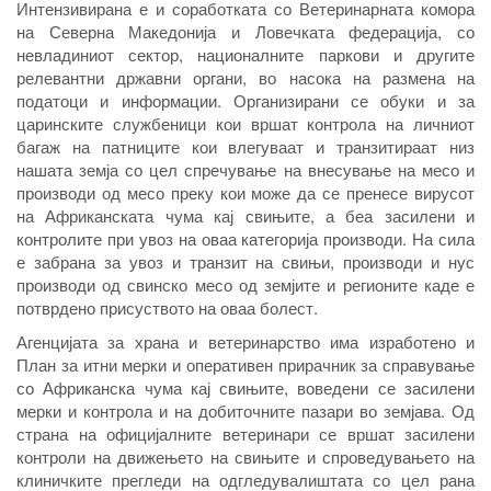
Интензивирана е и соработката со Ветеринарната комора
на Северна Македонија и Ловечката федерација, со
невладиниот сектор, националните паркови и другите
релевантни државни органи, во насока на размена на
податоци и информации. Организирани се обуки и за
царинските службеници кои вршат контрола на личниот
багаж на патниците кои влегуваат и транзитираат низ
нашата земја со цел спречување на внесување на месо и
производи од месо преку кои може да се пренесе вирусот
на Африканската чума кај свињите, а беа засилени и
контролите при увоз на оваа категорија производи. На сила
е забрана за увоз и транзит на свињи, производи и нус
производи од свинско месо од земјите и регионите каде е
потврдено присуството на оваа болест.
Агенцијата за храна и ветеринарство има изработено и
План за итни мерки и оперативен прирачник за справување
со Африканска чума кај свињите, воведени се засилени
мерки и контрола и на добиточните пазари во земјава. Од
страна на официјалните ветеринари се вршат засилени
контроли на движењето на свињите и спроведувањето на
клиничките прегледи на одгледувалиштата со цел рана