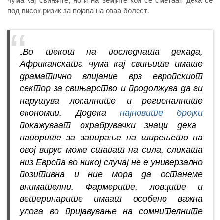
под висок ризик за појава на оваа болест.
„
Во текот на последната декада,
Африканската чума кај свињите имаше
драматично влијание врз европскиот
сектор за свињарство и продолжува да ги
нарушува локалните и регионалните
економии. Додека
најновите бројки
покажуваат охрабрувачки знаци дека
напорите за запирање на ширењето на
овој вирус може стапат на сила, сликата
низ Европа во никој случај не е универзално
позитивна и ние мора да останеме
внимателни. Фармерите, ловците и
ветеринарите имаат особено важна
улога во пријавување на сомнителните