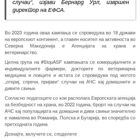
случаи
“, изјави Бернард Урл, извршен
директор на ЕФСА.
Во 2023 година оваа кампања се спроведува во 18 држави
на европскиот континент, а главен носител на активноста во
Северна Македонија е Агенцијата за храна и
ветеринарство.
Целна група на #StopASF кампањата се комерцијалните и
индивидуалните фармери, докторите по ветеринарна
медицина и ловците и истата се спроведува под мотото
„откриј, спречи, пријави“ случаи на АЧС кај домашните и
дивите свињи.
Согласно податоците со кои располага Европската агенција
за безбедност на храна, во 2022 година, бројот на случаи на
АЧС кај популацијата на домашни и диви свињи значително
е намалена во Романија, Полска и Бугарија, во споредба со
претходната година
Дознајте, вклучете се, споделете