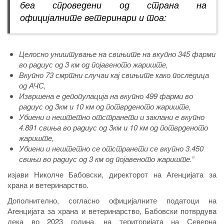
беа спроведени од страна на
официјалните ветеринари и тоа:
Целосно уништување на свињите на вкупно 345 фарми
во радиус од 3 км од појавеното жариште,
Вкупно 73 смртни случаи кај свињите како последица
од АЧС,
Извршена е депопулација на вкупно 499 фарми во
радиус од 3км и 10 км од потврденото жариште,
Убиени и нештетно отстранети и заклани е вкупно
4.891 свиња во радиус од 3км и 10 км од потврденото
жариште,
Убиени и нештетно се отстранети се вкупно 3.450
свињи во радиус од 3 км од појавеното жариште.”
изјави Николче Бабовски, директорот на Агенцијата за
храна и ветеринарство.
Дополнително, согласно официјалните податоци на
Агенцијата за храна и ветеринарство, Бабовски потврдува
дека во 2023 година, на територијата на Северна