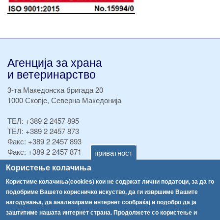
Агенција за храна
и ветеринарство
3-та Македонска бригада 20
1000 Скопје, Северна Македонија
ТЕЛ:
+389 2 2457 895
ТЕЛ:
+389 2 2457 873
Факс:
+389 2 2457 893
Факс:
+389 2 2457 871
приватност
info@fva.gov.mk
Користење колачиња
Користиме колачиња(cookies) кои не содржат лични податоци, за да го
[АХВ-претходна страна]
подобриме Вашето корисничко искуство, да ги извршиме Вашите
Соопштенија
Навигација
нагодувања, да анализираме интернет сообраќај и подобро да ја
Република Бугарија ги засили официјалните контроли при увоз на свежо овошје и зеленчук
заштитиме нашата интернет страна. Продолжете со користење и
Архива