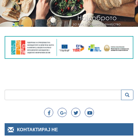
Пребарување
Преба
Search
КОНТАКТИРАЈ НЕ