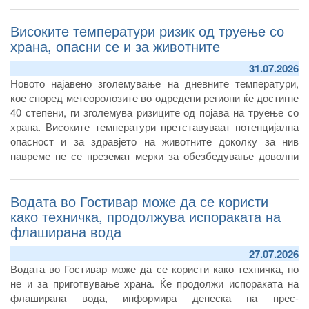
Високите температури ризик од труење со
храна, опасни се и за животните
31.07.2026
Новото најавено зголемување на дневните температури,
кое според метеоролозите во одредени региони ќе достигне
40 степени, ги зголемува ризиците од појава на труење со
храна. Високите температури претставуваат потенцијална
опасност и за здравјето на животните доколку за нив
навреме не се преземат мерки за обезбедување доволни
количини безбедна храна и вода за пиење.
Водата во Гостивар може да се користи
како техничка, продолжува испораката на
флаширана вода
27.07.2026
Водата во Гостивар може да се користи како техничка, но
не и за приготвување храна. Ќе продолжи испораката на
флаширана вода, информира денеска на прес-