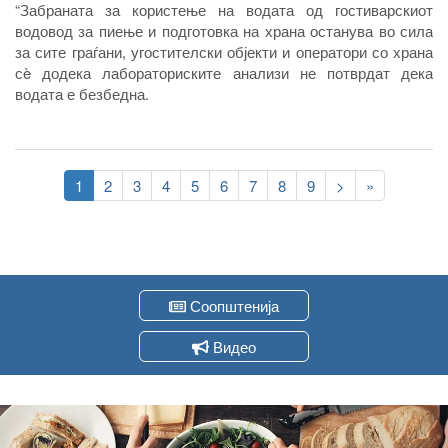
“Забраната за користење на водата од гостиварскиот
водовод за пиење и подготовка на храна останува во сила
за сите граѓани, угостителски објекти и оператори со храна
сè додека лабораториските анализи не потврдат дека
водата е безбедна
.
Pagination
Current
1
Page
2
Page
3
Page
4
Page
5
Page
6
Page
7
Page
8
Page
9
Следна
>
Last
»
page
страна
page
Соопштенија
Видео