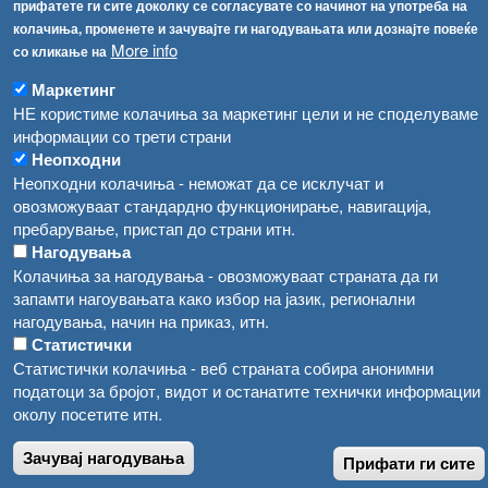
прифатете ги сите доколку се согласувате со начинот на употреба на
Високите температури ризик од труење со храна, опасни се и за животните
Регистри
колачиња, променете и зачувајте ги нагодувањата или дознајте повеќе
More info
со кликање на
Обрасци
Водата во Гостивар може да се користи како техничка, продолжува испораката на флаширана вода
Забрани
Маркетинг
Во Гостивар спроведени 70 вонредни контроли
НЕ користиме колачиња за маркетинг цели и не споделуваме
Огласи
информации со трети страни
Забраната за водата во Гостивар останува на сила, операторите да користат само технички безбедна вода
Неопходни
Неопходни колачиња - неможат да се исклучат и
овозможуваат стандардно функционирање, навигација,
пребарување, пристап до страни итн.
Нагодувања
Колачиња за нагодувања - овозможуваат страната да ги
запамти нагоувањата како избор на јазик, регионални
нагодувања, начин на приказ, итн.
Статистички
Статистички колачиња - веб страната собира анонимни
податоци за бројот, видот и останатите технички информации
околу посетите итн.
Зачувај нагодувања
Прифати ги сите