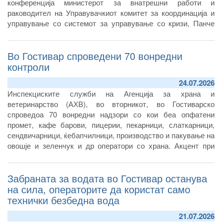
конференција министерот за внатрешни работи и
раководител на Управувачкиот комитет за координација и
управување со системот за управување со кризи, Панче
Тошковски.
Според него, сè уште не немало потврда согласно
Во Гостивар спроведени 70 вонредни
мерењата дека може да се користи за пиење, ниту пак за
контроли
подготвување храна.
24.07.2026
Инспекциските служби на Агенција за храна и
ветеринарство (АХВ), во вторникот, во Гостиварско
спроведоа 70 вонредни надзори со кои беа опфатени
промет, кафе барови, пицерии, пекарници, слаткарници,
сендвичарници, ќебапчилници, производство и пакување на
овошје и зеленчук и др оператори со храна. Акцент при
контролите беше ставен на утврдување дали операторите
од овој регион ја почитуваат донесената забрана на АХВ за
Забраната за водата во Гостивар останува
употреба на водата од гостиварскиот водоснабдителен
систем.
на сила, операторите да користат само
технички безбедна вода
21.07.2026