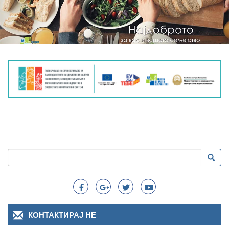
Пребарување
Преба
Search
КОНТАКТИРАЈ НЕ