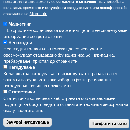
прифатете ги сите доколку се согласувате со начинот на употреба на
Високите температури ризик од труење со храна, опасни се и за животните
Регистри
колачиња, променете и зачувајте ги нагодувањата или дознајте повеќе
More info
со кликање на
Обрасци
Водата во Гостивар може да се користи како техничка, продолжува испораката на флаширана вода
Забрани
Маркетинг
Во Гостивар спроведени 70 вонредни контроли
НЕ користиме колачиња за маркетинг цели и не споделуваме
Огласи
информации со трети страни
Забраната за водата во Гостивар останува на сила, операторите да користат само технички безбедна вода
Неопходни
Неопходни колачиња - неможат да се исклучат и
овозможуваат стандардно функционирање, навигација,
пребарување, пристап до страни итн.
Нагодувања
Колачиња за нагодувања - овозможуваат страната да ги
запамти нагоувањата како избор на јазик, регионални
нагодувања, начин на приказ, итн.
Статистички
Статистички колачиња - веб страната собира анонимни
податоци за бројот, видот и останатите технички информации
околу посетите итн.
Зачувај нагодувања
Прифати ги сите