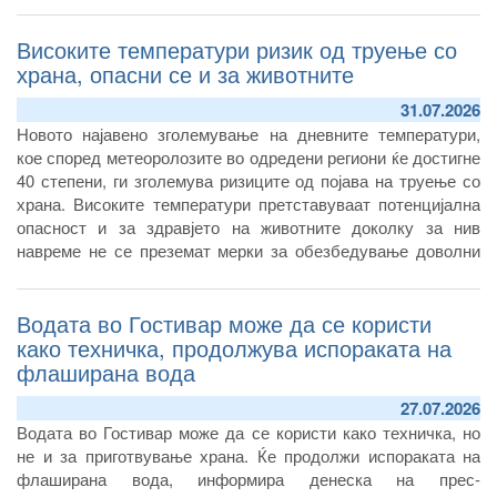
Високите температури ризик од труење со
храна, опасни се и за животните
31.07.2026
Новото најавено зголемување на дневните температури,
кое според метеоролозите во одредени региони ќе достигне
40 степени, ги зголемува ризиците од појава на труење со
храна. Високите температури претставуваат потенцијална
опасност и за здравјето на животните доколку за нив
навреме не се преземат мерки за обезбедување доволни
количини безбедна храна и вода за пиење.
Водата во Гостивар може да се користи
како техничка, продолжува испораката на
флаширана вода
27.07.2026
Водата во Гостивар може да се користи како техничка, но
не и за приготвување храна. Ќе продолжи испораката на
флаширана вода, информира денеска на прес-