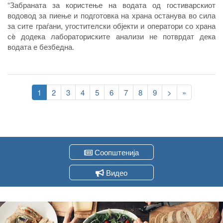
“Забраната за користење на водата од гостиварскиот
водовод за пиење и подготовка на храна останува во сила
за сите граѓани, угостителски објекти и оператори со храна
сè додека лабораториските анализи не потврдат дека
водата е безбедна
.
Pagination
Current
1
Page
2
Page
3
Page
4
Page
5
Page
6
Page
7
Page
8
Page
9
Следна
>
Last
»
page
страна
page
Соопштенија
Видео