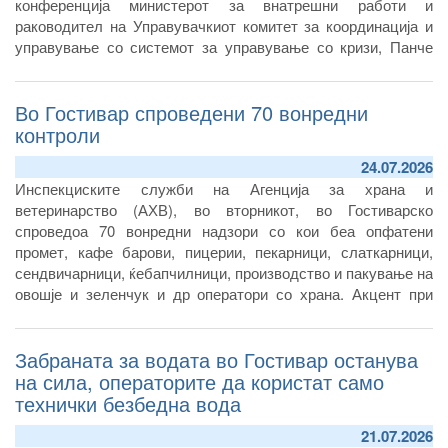
конференција министерот за внатрешни работи и
раководител на Управувачкиот комитет за координација и
управување со системот за управување со кризи, Панче
Тошковски.
Според него, сè уште не немало потврда согласно
Во Гостивар спроведени 70 вонредни
мерењата дека може да се користи за пиење, ниту пак за
контроли
подготвување храна.
24.07.2026
Инспекциските служби на Агенција за храна и
ветеринарство (АХВ), во вторникот, во Гостиварско
спроведоа 70 вонредни надзори со кои беа опфатени
промет, кафе барови, пицерии, пекарници, слаткарници,
сендвичарници, ќебапчилници, производство и пакување на
овошје и зеленчук и др оператори со храна. Акцент при
контролите беше ставен на утврдување дали операторите
од овој регион ја почитуваат донесената забрана на АХВ за
Забраната за водата во Гостивар останува
употреба на водата од гостиварскиот водоснабдителен
систем.
на сила, операторите да користат само
технички безбедна вода
21.07.2026