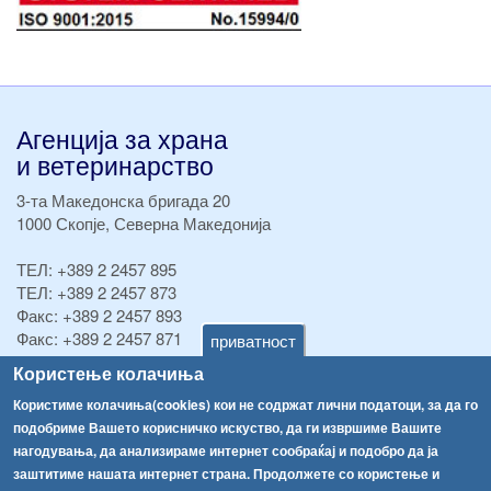
Агенција за храна
и ветеринарство
3-та Македонска бригада 20
1000 Скопје, Северна Македонија
ТЕЛ:
+389 2 2457 895
ТЕЛ:
+389 2 2457 873
Факс:
+389 2 2457 893
Факс:
+389 2 2457 871
приватност
info@fva.gov.mk
Користење колачиња
Користиме колачиња(cookies) кои не содржат лични податоци, за да го
[АХВ-претходна страна]
подобриме Вашето корисничко искуство, да ги извршиме Вашите
Соопштенија
Навигација
нагодувања, да анализираме интернет сообраќај и подобро да ја
Република Бугарија ги засили официјалните контроли при увоз на свежо овошје и зеленчук
заштитиме нашата интернет страна. Продолжете со користење и
Архива