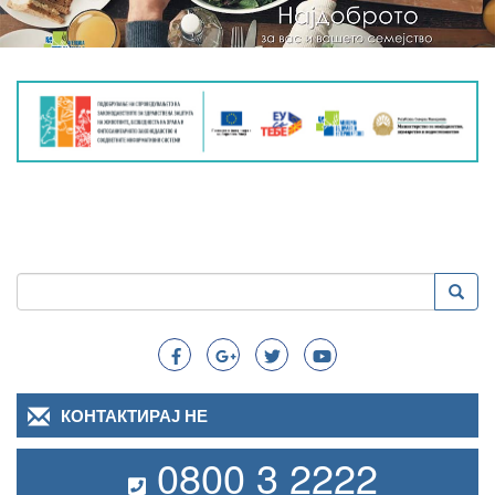
Пребарување
Преба
Search
КОНТАКТИРАЈ НЕ
0800 3 2222