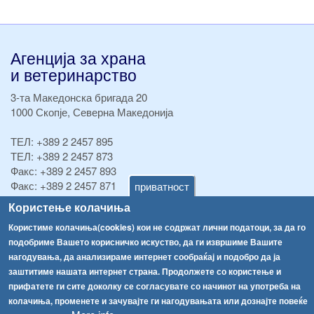
Агенција за храна
и ветеринарство
3-та Македонска бригада 20
1000 Скопје, Северна Македонија
ТЕЛ:
+389 2 2457 895
ТЕЛ:
+389 2 2457 873
Факс:
+389 2 2457 893
Факс:
+389 2 2457 871
приватност
info@fva.gov.mk
Користење колачиња
Користиме колачиња(cookies) кои не содржат лични податоци, за да го
[АХВ-претходна страна]
подобриме Вашето корисничко искуство, да ги извршиме Вашите
Соопштенија
Навигација
нагодувања, да анализираме интернет сообраќај и подобро да ја
Високите температури ризик од труење со храна, опасни се и за животните
заштитиме нашата интернет страна. Продолжете со користење и
Архива
прифатете ги сите доколку се согласувате со начинот на употреба на
Водата во Гостивар може да се користи како техничка, продолжува испораката на флаширана вода
Регистри
колачиња, променете и зачувајте ги нагодувањата или дознајте повеќе