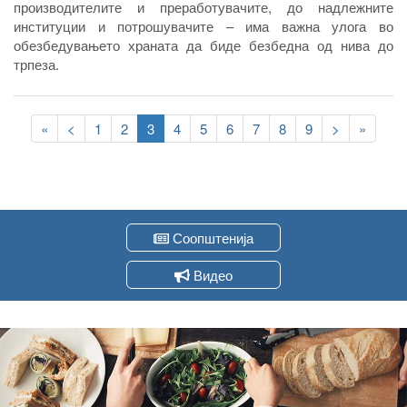
производителите и преработувачите, до надлежните
институции и потрошувачите – има важна улога во
обезбедувањето храната да биде безбедна од нива до
трпеза.
Pagination
First
«
Previous
<
Page
1
Page
2
Current
3
Page
4
Page
5
Page
6
Page
7
Page
8
Page
9
Следна
>
Last
»
page
page
page
страна
page
Соопштенија
Видео