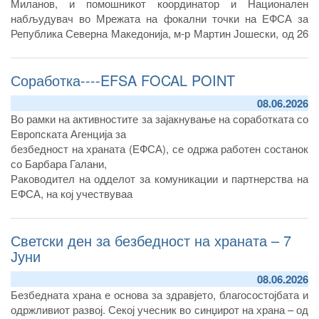
Миланов, и помошникот координатор и Национален
набљудувач во Мрежата на фокални точки на ЕФСА за
Република Северна Македонија, м-р Мартин Јошески, од 26
до 28 мај 2026 година учествуваа на повеќе настани
организирани од Европската агенција за безбедност на
Соработка----EFSA FOCAL POINT
храната (ЕФСА) и Управата за безбедност на храна,
ветеринарство и фитосанитарни работи на Црна Гора во
08.06.2026
Подгорица.
Во рамки на активностите за зајакнување на соработката со
Европската Агенција за
безбедност на храната (ЕФСА), се одржа работен состанок
со Барбара Галани,
Раководител на одделот за комуникации и партнерства на
ЕФСА, на кој учествуваа
претставници од Агенцијата за храна и ветеринарство,
вклучени во процесот на
Светски ден за безбедност на храната – 7
собирање, обработка и доставување на податоци до ЕФСА.
Јуни
08.06.2026
Безбедната храна е основа за здравјето, благосостојбата и
одржливиот развој. Секој учесник во синџирот на храна – од