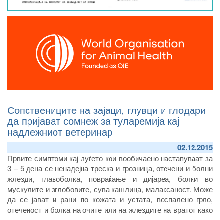
Сопствениците на зајаци, глувци и глодари
да пријават сомнеж за туларемија кај
надлежниот ветеринар
02.12.2015
Првите симптоми кај луѓето кои вообичаено настапуваат за
3 – 5 дена се ненадејна треска и грозница, отечени и болни
жлезди, главоболка, повраќање и дијареа, болки во
мускулите и зглобовите, сува кашлица, малаксаност. Може
да се јават и рани по кожата и устата, воспалено грло,
отеченост и болка на очите или на жлездите на вратот како
и под пазувните жлезди.