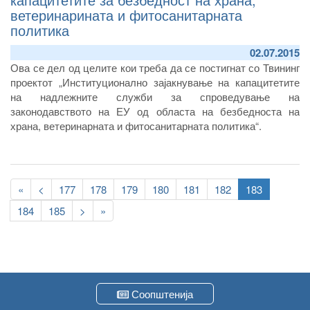
ветеринарината и фитосанитарната
политика
02.07.2015
Ова се дел од целите кои треба да се постигнат со Твининг
проектот „Институционално зајакнување на капацитетите
на надлежните служби за спроведување на
законодавството на ЕУ од областа на безбедноста на
храна, ветеринарната и фитосанитарната политика“.
Pagination
First
«
Previous
<
Page
177
Page
178
Page
179
Page
180
Page
181
Page
182
Current
183
page
page
page
Page
184
Page
185
Следна
>
Last
»
страна
page
Соопштенија