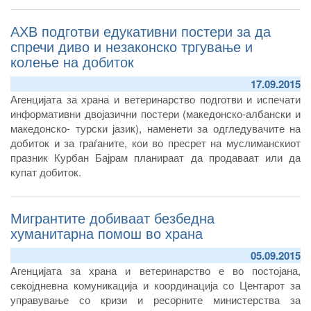
АХВ подготви едукативни постери за да
спречи диво и незаконско тргување и
колење на добиток
17.09.2015
Агенцијата за храна и ветеринарство подготви и испечати
информативни двојазични постери (македонско-албански и
македонско- турски јазик), наменети за одгледувачите на
добиток и за граѓаните, кои во пресрет на муслиманскиот
празник Курбан Бајрам планираат да продаваат или да
купат добиток.
Мигрантите добиваат безбедна
хуманитарна помош во храна
05.09.2015
Агенцијата за храна и ветеринарство е во постојана,
секојдневна комуникација и координација со Центарот за
управување со кризи и ресорните министерства за