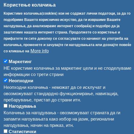
info@fva.gov.mk
Користење колачиња
[АХВ-претходна страна]
Користиме колачиња(cookies) кои не содржат лични податоци, за да го
Соопштенија
Навигација
подобриме Вашето корисничко искуство, да ги извршиме Вашите
нагодувања, да анализираме интернет сообраќај и подобро да ја
Република Бугарија ги засили официјалните контроли при увоз на свежо овошје и зеленчук
Архива
заштитиме нашата интернет страна. Продолжете со користење и
прифатете ги сите доколку се согласувате со начинот на употреба на
Високите температури ризик од труење со храна, опасни се и за животните
Регистри
колачиња, променете и зачувајте ги нагодувањата или дознајте повеќе
More info
Обрасци
со кликање на
Водата во Гостивар може да се користи како техничка, продолжува испораката на флаширана вода
Забрани
Маркетинг
Во Гостивар спроведени 70 вонредни контроли
НЕ користиме колачиња за маркетинг цели и не споделуваме
Огласи
информации со трети страни
Забраната за водата во Гостивар останува на сила, операторите да користат само технички безбедна вода
Неопходни
Неопходни колачиња - неможат да се исклучат и
овозможуваат стандардно функционирање, навигација,
пребарување, пристап до страни итн.
Нагодувања
Колачиња за нагодувања - овозможуваат страната да ги
запамти нагоувањата како избор на јазик, регионални
нагодувања, начин на приказ, итн.
Статистички