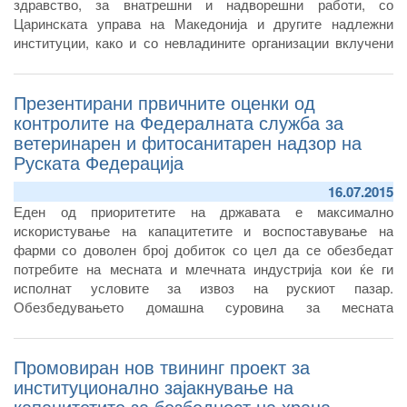
здравство, за внатрешни и надворешни работи, со
Царинската управа на Македонија и другите надлежни
институции, како и со невладините организации вклучени
во давање помош и делење на хуманитарна помош во
храна за мигрантите.
Презентирани првичните оценки од
контролите на Федералната служба за
ветеринарен и фитосанитарен надзор на
Руската Федерација
16.07.2015
Еден од приоритетите на државата е максимално
искористување на капацитетите и воспоставување на
фарми со доволен број добиток со цел да се обезбедат
потребите на месната и млечната индустрија кои ќе ги
исполнат условите за извоз на рускиот пазар.
Обезбедувањето домашна суровина за месната
индустрија, ќе се развива етапно, со цел да се задоволат
потребите на домашниот пазар и да се произведат доволни
Промовиран нов твининг проект за
количини и за извоз – потенцира тој.
институционално зајакнување на
капацитетите за безбедност на храна,