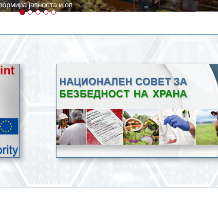
ратури, кое според метеоролозите во одредени региони ќе дости
ење со храна.