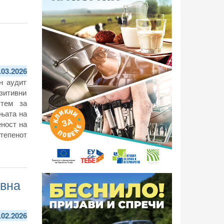
.03.2026
н аудит
зитивни
стем за
ањата на
еност на
степенот
авна
.02.2026