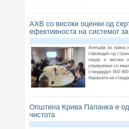
АХВ со високи оценки од се
ефективноста на системот за
Агенција за храна
спроведен од стран
наоди и високи о
управување со квал
стандардот ISO 900
барањата на станда
на нивна практична
Општина Крива Паланка е одг
чистота