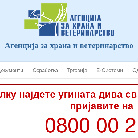
Агенција за храна и ветеринарство
Документи
Соработка
Трговија
Е-Системи
Од
лку најдете угината дива с
пријавите на
0800 00 