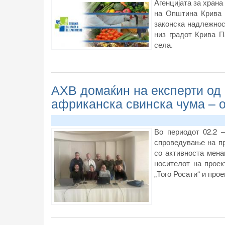
Агенцијата за храна
на Општина Крива 
законска надлежнос
низ градот Крива П
села.
АХВ домаќин на експерти од 
африканска свинска чума – 
Во периодот 02.2 –
спроведување на пр
со активноста мена
носителот на прое
„Того Росати“
и прое