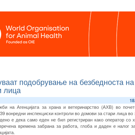
уваат подобрување на безбедноста на
и лица
18
жби на Агенцијата за храна и ветеринарство (АХВ) во почет
39 вонредни инспекциски контроли во домови за стари лица во 
дено е дека само еден не бил регистриран како оператор со х
речена времена забрана за работа, глоба и даден е налог за
цијата.