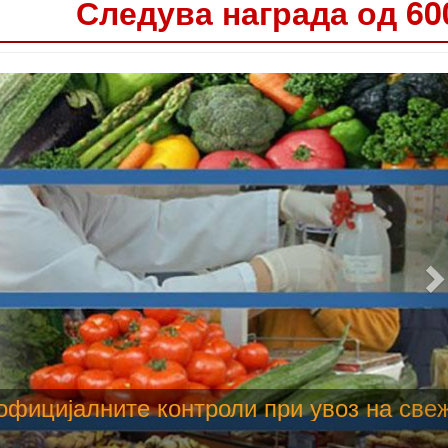
Следува награда од 60
 труење со храна, опасни се и за