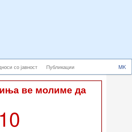
Select
носи со јавност
Публикации
your
langu
виња ве молиме да
210