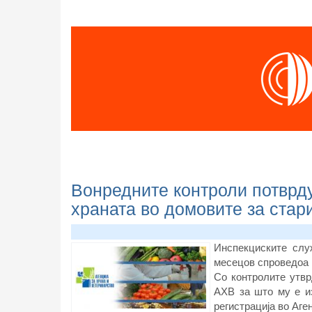
Вонредните контроли потврд
храната во домовите за стар
Инспекциските слу
месецов спроведоа 
Со контролите утвр
АХВ за што му е из
регистрација во Аген