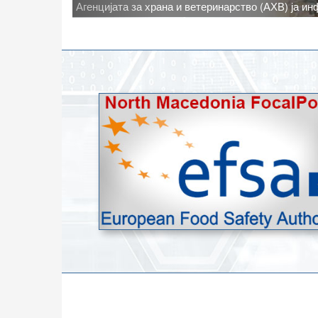
Новото најавено зголемување на дневните темпе
степени, ги зголемува ризиците од појава на тру