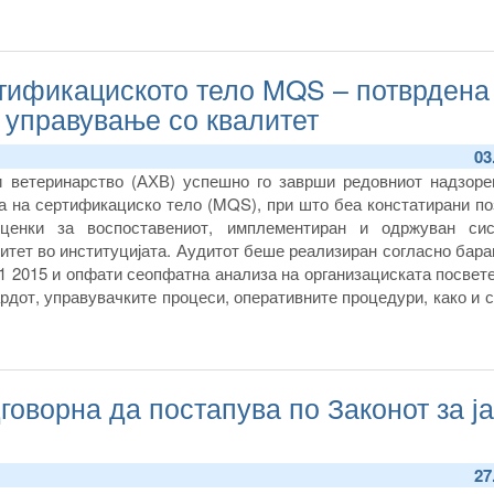
ртификациското тело MQS – потврдена
 управување со квалитет
03
 и ветеринарство (АХВ) успешно го заврши редовниот надзоре
а на сертификациско тело (MQS), при што беа констатирани по
ценки за воспоставениот, имплементиран и одржуван си
итет во институцијата. Аудитот беше реализиран согласно бар
1 2015 и опфати сеопфатна анализа на организациската посвет
рдот, управувачките процеси, оперативните процедури, како и 
 примена во секојдневното работење.
оворна да постапува по Законот за ј
27