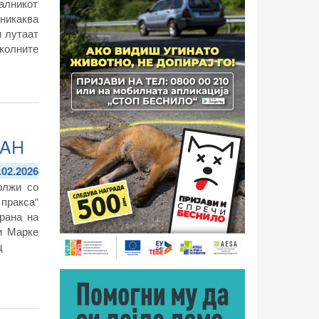
чалникот
никаква
 лутаат
колните
OAH
.02.2026
олжи со
 пракса“
рана на
и Марке
ц