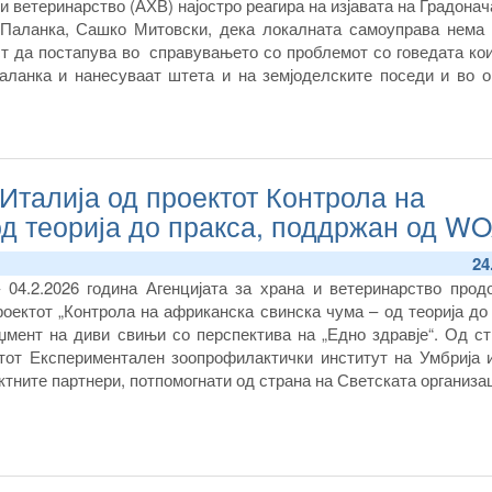
 и ветеринарство (АХВ) најостро реагира на изјавата на Градона
Паланка, Сашко Митовски, дека локалната самоуправа нема 
т да постапува во справувањето со проблемот со говедата кои
аланка и нанесуваат штета и на земјоделските поседи и во о
Италија од проектот Контрола на
од теорија до пракса, поддржан од W
24
 04.2.2026 година Агенцијата за храна и ветеринарство прод
оектот „Контрола на африканска свинска чума – од теорија до
џмент на диви свињи со перспектива на „Едно здравје“
.
Од ст
ктот Експериментален зоопрофилактички институт на Умбрија 
ктните партнери, потпомогнати од страна на Светската организа