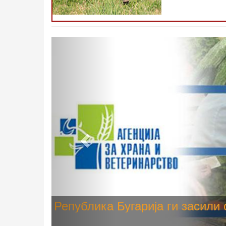
Претходно
Високите температури ризик од
животните