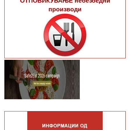
ОТПОВИКУВАЊЕ небезбедни
производи