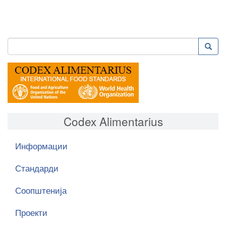
Пребарување
Преба
Search
Codex Alimentarius
Информации
Стандарди
Соопштенија
Проекти