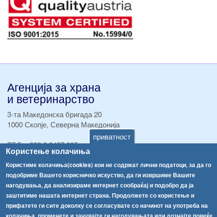
Агенција за храна
и ветеринарство
3-та Македонска бригада 20
1000 Скопје, Северна Македонија
приватност
ТЕЛ:
+389 2 2457 895
Користење колачиња
ТЕЛ:
+389 2 2457 873
Факс:
+389 2 2457 893
Користиме колачиња(cookies) кои не содржат лични податоци, за да го
Факс:
+389 2 2457 871
подобриме Вашето корисничко искуство, да ги извршиме Вашите
info@fva.gov.mk
нагодувања, да анализираме интернет сообраќај и подобро да ја
заштитиме нашата интернет страна. Продолжете со користење и
[АХВ-претходна страна]
прифатете ги сите доколку се согласувате со начинот на употреба на
колачиња, променете и зачувајте ги нагодувањата или дознајте повеќе