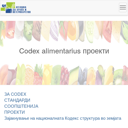
Skip
To
to
na
main
content
Codex alimentarius проекти
ЗА CODEX
СТАНДАРДИ
СООПШТЕНИЈА
ПРОЕКТИ
Зајакнување на националната Кодекс структура во земјата