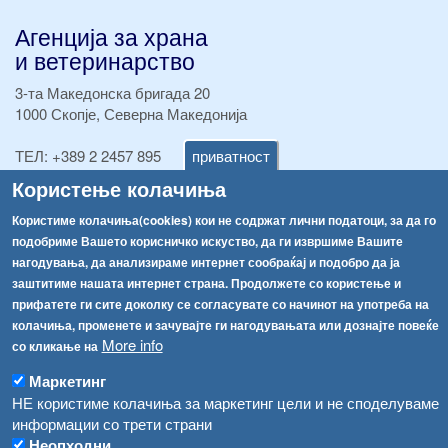
Агенција за храна
и ветеринарство
3-та Македонска бригада 20
1000 Скопје, Северна Македонија
ТЕЛ:
+389 2 2457 895
приватност
ТЕЛ:
+389 2 2457 873
Користење колачиња
Факс:
+389 2 2457 893
Факс:
+389 2 2457 871
Користиме колачиња(cookies) кои не содржат лични податоци, за да го
info@fva.gov.mk
подобриме Вашето корисничко искуство, да ги извршиме Вашите
нагодувања, да анализираме интернет сообраќај и подобро да ја
[АХВ-претходна страна]
заштитиме нашата интернет страна. Продолжете со користење и
Соопштенија
Навигација
прифатете ги сите доколку се согласувате со начинот на употреба на
колачиња, променете и зачувајте ги нагодувањата или дознајте повеќе
Република Бугарија ги засили официјалните контроли при увоз на свежо овошје и зеленчук
More info
Архива
со кликање на
Високите температури ризик од труење со храна, опасни се и за животните
Регистри
Маркетинг
НЕ користиме колачиња за маркетинг цели и не споделуваме
Обрасци
Водата во Гостивар може да се користи како техничка, продолжува испораката на флаширана вода
информации со трети страни
Забрани
Неопходни