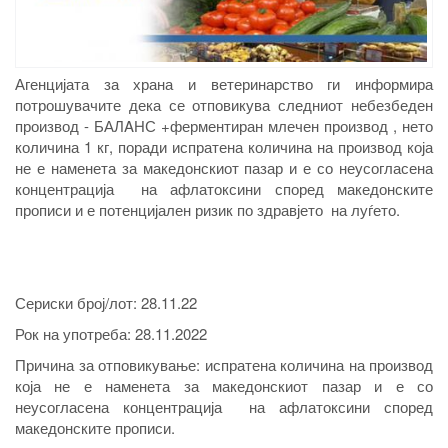
Агенцијата за храна и ветеринарство ги информира
потрошувачите дека се отповикува следниот небезбеден
производ - БАЛAНС +ферментиран млечен производ , нето
количина 1 кг, поради испратена количина на производ која
не е наменета за македонскиот пазар и е со неусогласена
концентрација на афлатоксини според македонските
прописи и е потенцијален ризик по здравјето на луѓето.
Сериски број/лот:
28.11.22
Рок на употреба:
28.11.2022
Причина за отповикување: испратена количина на производ
која не е наменета за македонскиот пазар и е со
неусогласена концентрација на афлатоксини според
македонските прописи.