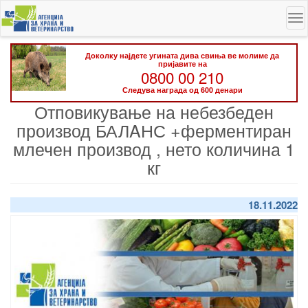
Skip
To
to
na
main
content
Доколку најдете угината дива свиња ве молиме да
пријавите на
0800 00 210
Следува награда од 600 денари
Отповикување на небезбеден
производ БАЛAНС +ферментиран
млечен производ , нето количина 1
кг
18.11.2022