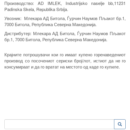
Производство:
AD IMLEK, Industrijsko naselje bb,11231
Padinska Skela, Republika Srbija.
Увозник:
Млекара АД Битола, Ѓурчин Наумов Пљакот бр.1,
7000 Битола, Република Северна Македонија.
Дистрибутер:
Млекара АД Битола, Ѓурчин Наумов Пљакот
бр.1, 7000 Битола, Република Северна Македонија.
Крајните потрошувачи кои гo имаат купено горенаведениoт
производ со посочениот сериски број/лот, истиот да нe гo
консумираат и да гo вратат на местото од каде гo купиле.
Пребарување
Преба
Search