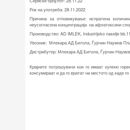
Сериски број/лот:
28.11.22
Рок на употреба:
28.11.2022
Причина за отповикување: испратена количин
неусогласена концентрација на афлатоксини спо
Производство:
AD IMLEK, Industrijsko naselje bb,1
Увозник:
Млекара АД Битола, Ѓурчин Наумов Пља
Дистрибутер:
Млекара АД Битола, Ѓурчин Наумов
Крајните потрошувачи кои гo имаат купено горе
консумираат и да гo вратат на местото од каде гo