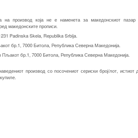
а на производ која не е наменета за македонскиот пазар
ред македонските прописи.
1231 Padinska Skela, Republika Srbija.
кот бр.1, 7000 Битола, Република Северна Македонија.
 Пљакот бр.1, 7000 Битола, Република Северна Македонија.
наведениoт производ со посочениот сериски број/лот, истиот 
 купиле.