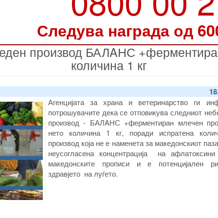
0800 00 
Следува награда од 60
еден производ БАЛAНС +ферментиран
количина 1 кг
18
Агенцијата за храна и ветеринарство ги ин
потрошувачите дека се отповикува следниот неб
производ - БАЛAНС +ферментиран млечен про
нето количина 1 кг, поради испратена коли
производ која не е наменета за македонскиот паза
неусогласена концентрација на афлатоксини
македонските прописи и е потенцијален р
здравјето на луѓето.