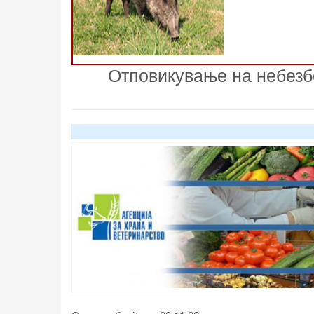
Отповикување на небезб