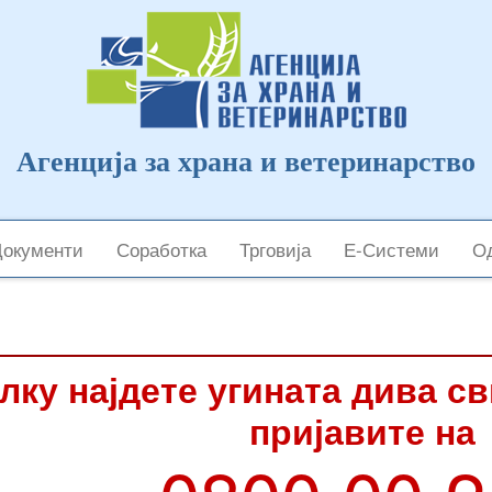
Агенција за храна и ветеринарство
Документи
Соработка
Трговија
Е-Системи
Од
лку најдете угината дива с
пријавите на