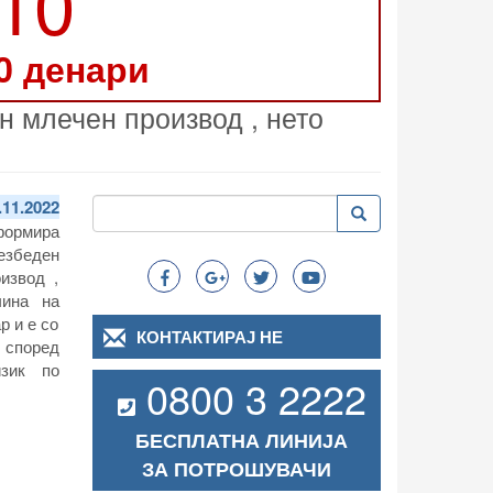
210
0 денари
 млечен производ , нето
Пребарување
.11.2022
Пребарување
Search
формира
езбеден
извод ,
чина на
р и е со
КОНТАКТИРАЈ НЕ
 според
изик по
0800 3 2222
БЕСПЛАТНА ЛИНИЈА
ЗА ПОТРОШУВАЧИ