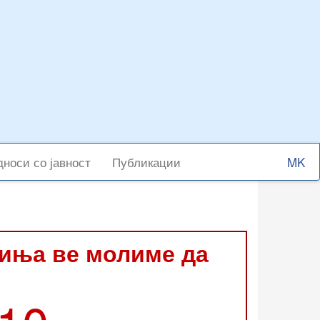
Select
носи со јавност
Публикации
your
langu
виња ве молиме да