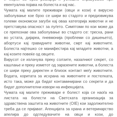
евентуална појава на болеста и кај нас.
Чумата кај малите преживари (овци и кози) е вирусно
заболување кое брзо се шири во стадото и предизвикува
големи економски загуби кај оваа категорија животни и не
претставува опасност за луѓето. Симптоми по кои може да
се препознае ова заболување во стадото се: треска, рани
во устата, дијареа, пневмонија (проблеми со дишењето),
абортуси кај гравидните животни, смрт кај животните.
Болеста најтешко се манифестира кај младите животни, а
кај козите повеќе од овците.
Вирусот се излачува преку солзите, назалниот секрет, со
кашлање и преку изметот од заразените животни, а болеста
се шири преку директен и близок контакт меѓу животните.
Водата, коритата за исхрана на животните и постелката,
исто така, може да бидат контаминирани со секрети и да
бидат дополнителни извори на инфекцијата.
Чумата кај малите преживари е болест која се наоѓа на
листата на болести на Светската организација за
здравствена заштита на животните (OIE) кои задолжително
треба да се пријават. Агенцијата за храна и ветеринарство
апелира до одгледувачите на овци и кози, до