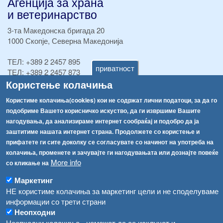
Агенција за храна
и ветеринарство
3-та Македонска бригада 20
1000 Скопје, Северна Македонија
ТЕЛ:
+389 2 2457 895
приватност
ТЕЛ:
+389 2 2457 873
Користење колачиња
Факс:
+389 2 2457 893
Факс:
+389 2 2457 871
Користиме колачиња(cookies) кои не содржат лични податоци, за да го
info@fva.gov.mk
подобриме Вашето корисничко искуство, да ги извршиме Вашите
нагодувања, да анализираме интернет сообраќај и подобро да ја
[АХВ-претходна страна]
заштитиме нашата интернет страна. Продолжете со користење и
Соопштенија
Навигација
прифатете ги сите доколку се согласувате со начинот на употреба на
Република Бугарија ги засили официјалните контроли при увоз на свежо овошје и зеленчук
колачиња, променете и зачувајте ги нагодувањата или дознајте повеќе
Архива
More info
со кликање на
Високите температури ризик од труење со храна, опасни се и за животните
Регистри
Маркетинг
Обрасци
Водата во Гостивар може да се користи како техничка, продолжува испораката на флаширана вода
НЕ користиме колачиња за маркетинг цели и не споделуваме
информации со трети страни
Забрани
Во Гостивар спроведени 70 вонредни контроли
Неопходни
Огласи
Неопходни колачиња - неможат да се исклучат и