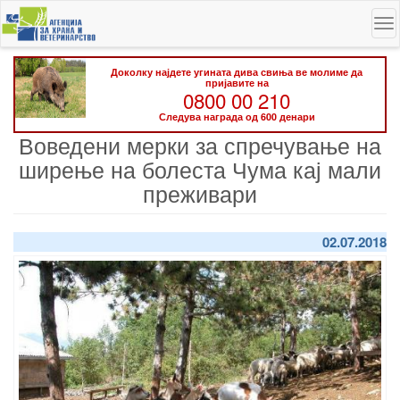
Skip
To
to
na
main
content
Доколку најдете угината дива свиња ве молиме да
пријавите на
0800 00 210
Следува награда од 600 денари
Воведени мерки за спречување на
ширење на болеста Чума кај мали
преживари
02.07.2018