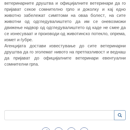
ветеринарните друштва и официјалните ветеринари да го
пријават секое сомнително грло и доколку и кај едно
животно забележат симптоми на оваа болест, на сите
животни од одгледувалиштето да им се оневозможи
движење надвор од одгледувалиштето од каде не смее да
се изнесуваат и производи од животинско потекло, опрема,
измет и ѓубре.
Агенцијата достави известување до сите ветеринарни
друштва да го зголемат нивото на претпазливост и веднаш
да пријават до официјалните ветеринари евентуални
сомнителни грла.
Пребарување
Преба
Search