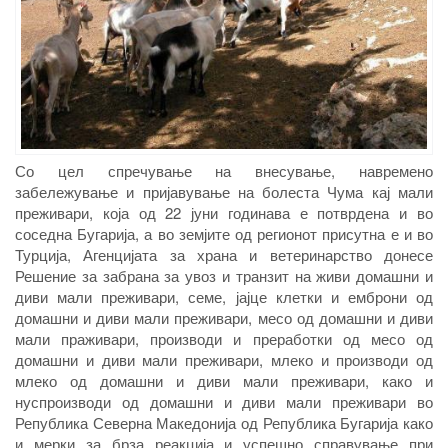
Со цел спречување на внесување, навремено
забележување и пријавување на болеста Чума кај мали
преживари, која од 22 јуни годинава е потврдена и во
соседна Бугарија, а во земјите од регионот присутна е и во
Турција, Агенцијата за храна и ветеринарство донесе
Решение за забрана за увоз и транзит на живи домашни и
диви мали преживари, семе, јајце клетки и емброни од
домашни и диви мали преживари, месо од домашни и диви
мали праживари, производи и преработки од месо од
домашни и диви мали преживари, млеко и производи од
млеко од домашни и диви мали преживари, како и
нуспроизводи од домашни и диви мали преживари во
Република Северна Македонија од Република Бугарија како
и мерки за брза реакција и успешно справување при