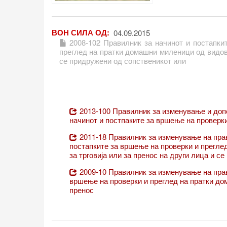
бесплатно микрочи
со кои Агенцијата
активност.
ВОН СИЛА ОД
04.09.2015
2008-102 Правилник за начинот и постапки
преглед на пратки домашни миленици од видови
се придружени од сопственикот или
2013-100 Правилник за изменување и допо
начинот и постпаките за вршење на проверки
2011-18 Правилник за изменување на прав
постапките за вршење на проверки и прегле
за трговија или за пренос на други лица и се
2009-10 Правилник за изменување на прави
вршење на проверки и преглед на пратки дом
пренос