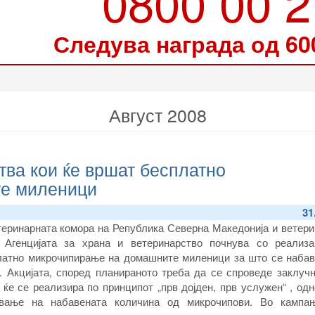
0800 00 
Следува награда од 60
Август 2008
тва кои ќе вршат бесплатно
е миленици
31
теринарната комора на Република Северна Македонија и ветери
 Агенцијата за храна и ветеринарство почнува со реализа
латно микрочипирање на домашните миленици за што се набав
. Акцијата, според планираното треба да се спроведе заклучн
 ќе се реализира по принципот „прв дојден, прв услужен“ , од
ување на набавената количина од микрочипови. Во кампа