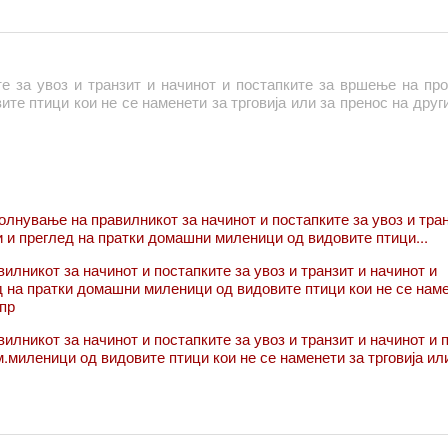
пирање на домашните миленици вклучени се 143 ветеринарни д
 за храна и ветеринарство склучи договори за реализирање 
те за увоз и транзит и начинот и постапките за вршење на пр
те птици кои не се наменети за трговија или за пренос на друг
лнување на правилникот за начинот и постапките за увоз и тран
 и преглед на пратки домашни миленици од видовите птици...
илникот за начинот и постапките за увоз и транзит и начинот и
д на пратки домашни миленици од видовите птици кои не се нам
 пр
лникот за начинот и постапките за увоз и транзит и начинот и п
.миленици од видовите птици кои не се наменети за трговија ил