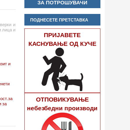
руштва,
ЗА ПОТРОШУВАЧИ
на оваа
ПОДНЕСЕТЕ ПРЕТСТАВКА
оверки и
и лица и
ПРИЈАВЕТЕ
КАСНУВАЊЕ ОД КУЧЕ
зит и
енети
ОТПОВИКУВАЊЕ
ост.за
и за
небезбедни производи