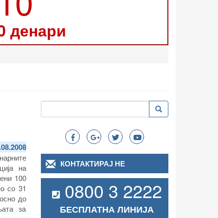
210
0 денари
Пребарување
Пребарување
Search
.08.2008
нарните
КОНТАКТИРАЈ НЕ
ција на
ени 100
0800 3 2222
о со 31
носно до
БЕСПЛАТНА ЛИНИЈА
њата за