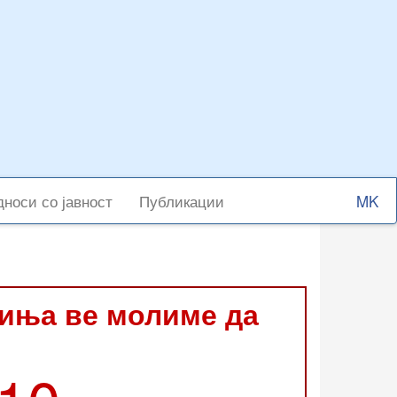
Select
носи со јавност
Публикации
your
langu
виња ве молиме да