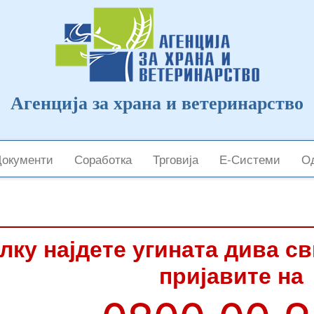
Агенција за храна и ветеринарство
Документи
Соработка
Трговија
Е-Системи
Од
лку најдете угината дива с
пријавите на