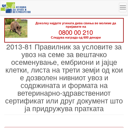
Skip
To
to
na
main
content
Доколку најдете угината дива свиња ве молиме да
пријавите на
0800 00 210
Следува награда од 600 денари
2013-81 Правилник за условите за
увоз на семе за вештачко
осеменување, ембриони и јајце
клетки, листа на трети земји од кои
е дозволен нивниот увоз и
содржината и формата на
ветеринарно-здравствениот
сертификат или друг документ што
ја придружува пратката