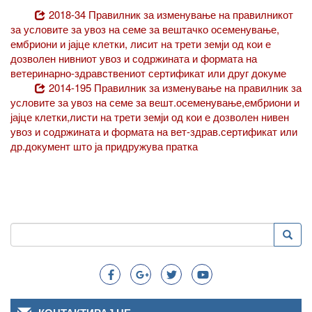
2018-34 Правилник за изменување на правилникот
за условите за увоз на семе за вештачко осеменување,
ембриони и јајце клетки, лисит на трети земји од кои е
дозволен нивниот увоз и содржината и формата на
ветеринарно-здравствениот сертификат или друг докуме
2014-195 Правилник за изменување на правилник за
условите за увоз на семе за вешт.осеменување,ембриони и
јајце клетки,листи на трети земји од кои е дозволен нивен
увоз и содржината и формата на вет-здрав.сертификат или
др.документ што ја придружува пратка
Пребарување
Преба
Search