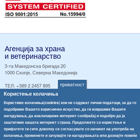
Агенција за храна
и ветеринарство
3-та Македонска бригада 20
1000 Скопје, Северна Македонија
приватност
ТЕЛ:
+389 2 2457 895
ТЕЛ:
+389 2 2457 873
Користење колачиња
Факс:
+389 2 2457 893
Користиме колачиња(cookies) кои не содржат лични податоци, за да го
Факс:
+389 2 2457 871
подобриме Вашето корисничко искуство, да ги извршиме Вашите
info@fva.gov.mk
нагодувања, да анализираме интернет сообраќај и подобро да ја
заштитиме нашата интернет страна. Продолжете со користење и
[АХВ-претходна страна]
прифатете ги сите доколку се согласувате со начинот на употреба на
Соопштенија
Навигација
колачиња, променете и зачувајте ги нагодувањата или дознајте повеќе