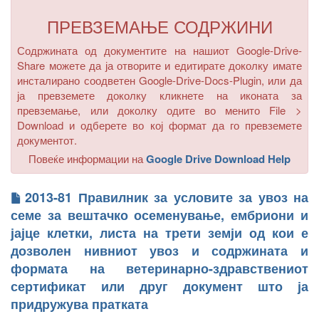
ПРЕВЗЕМАЊЕ СОДРЖИНИ
Содржината од документите на нашиот Google-Drive-
Share можете да ја отворите и едитирате доколку имате
инсталирано соодветен Google-Drive-Docs-Plugin, или да
ја превземете доколку кликнете на иконата за
превземање, или доколку одите во менито
File >
Download
и одберете во кој формат да го превземете
документот.
Повеќе информации на
Google Drive Download Help
2013-81 Правилник за условите за увоз на
семе за вештачко осеменување, ембриони и
јајце клетки, листа на трети земји од кои е
дозволен нивниот увоз и содржината и
формата на ветеринарно-здравствениот
сертификат или друг документ што ја
придружува пратката