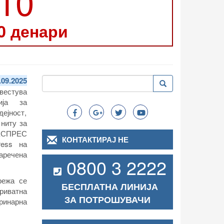
210
0 денари
Пребарување
.09.2025
Пребарување
Search
звестува
ија за
ејност,
ниту за
ЕКСПРЕС
КОНТАКТИРАЈ НЕ
ess на
аречена
0800 3 2222
режа се
БЕСПЛАТНА ЛИНИЈА
риватна
ЗА ПОТРОШУВАЧИ
ринарна