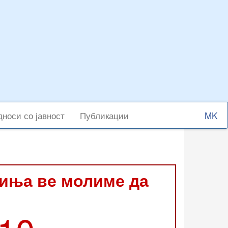
Select
носи со јавност
Публикации
your
langu
виња ве молиме да