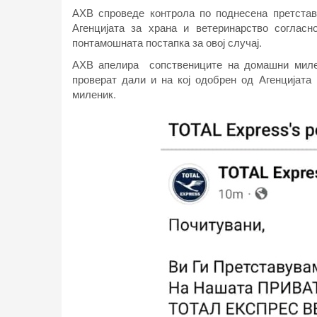
АХВ спроведе контрола по поднесена претставк
Агенцијата за храна и ветеринарство соглас
понтамошната постапка за овој случај.
АХВ апелира сопствениците на домашни милен
проверат дали и на кој одобрен од Агенцијата 
миленик.