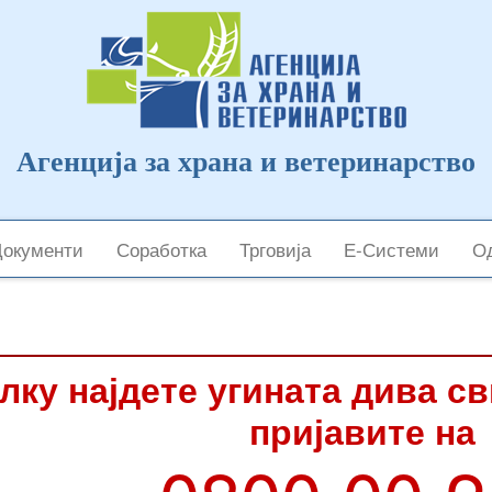
Агенција за храна и ветеринарство
Документи
Соработка
Трговија
Е-Системи
Од
лку најдете угината дива с
пријавите на