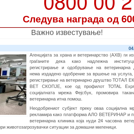
0800 00 
Следува награда од 60
Важно известување!
04
Агенцијата за храна и ветеринарство (АХВ) ги и
граѓаните дека како надлежна институц
регистрирање и одобрување на ветеринарна д
нема издадено одoбрение за вршење на услуга, 
регистрирање на ветеринарно друштво ТОТАЛ 
ВЕТ СКОПЈЕ, кое од профилот TOTAL Expr
социјалната мрежа Фејсбук, промовира такан
ветеринарна итна помош.
Неодобрениот субјект преку оваа социјална м
рекламира како платформа АЛО ВЕТЕРИНАР и п
ветеринарна клиника која нуди 24 часовна вете
ри животозагрозувачки ситуации за домашни миленици.