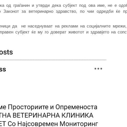
а од граѓанин и утврди дека субјект под ова име, не е одо
но Законот за ветеринарно здравство, по чии одредби ќе п
ици да не наседнуваат на реклами на социјалните мрежи,
правен субјект ќе му го доверат животот и здравjето на соп