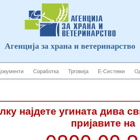
Агенција за храна и ветеринарство
Документи
Соработка
Трговија
Е-Системи
Од
лку најдете угината дива с
пријавите на