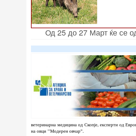
Од 25 до 27 Март ќе се 
ветеринарна медицина од Скопје, експерти од Европ
на овци ’’Модерен овчар”. 