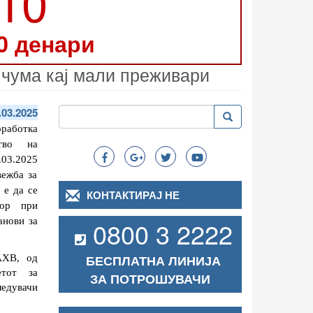
210
0 денари
 чума кај мали преживари
Пребарување
.03.2025
Пребарување
Search
работка 
во на 
03.2025 
ежба за 
е да се 
КОНТАКТИРАЈ НЕ
ор при 
нови за 
0800 3 2222
БЕСПЛАТНА ЛИНИЈА
ХВ, од 
тот за 
ЗА ПОТРОШУВАЧИ
едувачи 