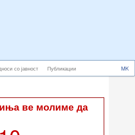
Select
носи со јавност
Публикации
your
langu
виња ве молиме да