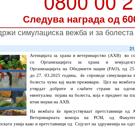
0800 00 
Следува награда од 60
одржи симулациска вежба и за болеста
21
Агенцијата за храна и ветеринарство (АХВ)  во со
со Организацијата за храна и земјоделст
Организацијата на Обединети нации (FAO), од 25.
до 27. 03.2025 година,  ќе спроведе симулациска в
болеста чума кај мали преживари.  Цел на вежбата 
утврдат добрите и слабите страни на одгов
евентуална  појава на болеста, која е предмет на пла
итни мерки на АХВ.
На вежбата ќе присуствуваат претставници од А
Ветеринарната комора на РСМ, од Факулте
ската унија како и претставници од  Сојузот на здруженија на одгл