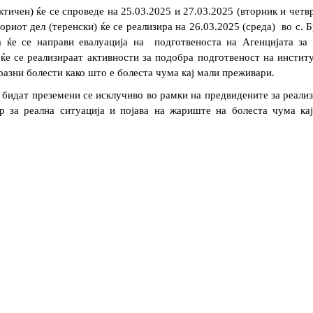
ичен) ќе се спроведе на 25.03.2025 и 27.03.2025 (вторник и четврт
риот дел (теренски) ќе се реализира на 26.03.2025 (среда)  во с. Б
ќе се направи евалуација на  подготвеноста на Агенцијата за 
 ќе се реализираат активности за подобра подготвеност на институ
разни болести како што е болеста чума кај мали преживари.
 бидат преземени се исклучиво во рамки на предвидените за реализа
р за реална ситуација и појава на жариште на болеста чума кај