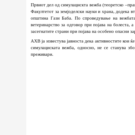
Првиот дел од симулацискта вежба (теоретско –практ
Факултетот за земјоделски науки и храна, додека вто
општина Гази Баба. По спроведување на вежбата 
ветеринарство за одговор при појава на болеста, а
засегнатите страни при појава на особено опасни за
АХВ ја известува јавноста дека активностите кои ќе
симулациската вежба, односно, не се станува збо
преживари. 