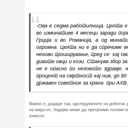
-Ова е седма работилница. Целта е
во изминативе 4 месеци заради поја
Грција и во Романија, а од мина
огромна. Целта ни е да спречиме 
негово проширување, пред се кај ов
дивите овци и кози. Станува збор за
не е опасно по неговото здравје,
процент на смртност кај нив, до 9
државен советник за храна при АХВ
Важно е, додаде таа, одгледувачите на добиток 
на вирусот, бидејќи може да претрпиме големи 
уништи.