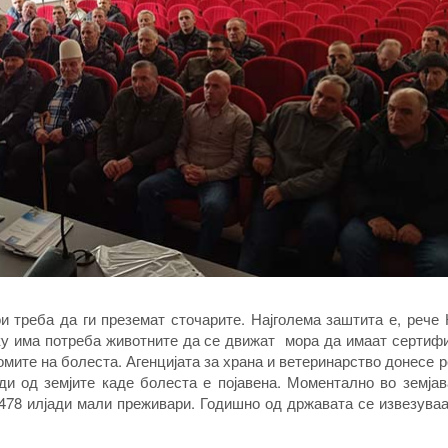
и треба да ги преземат сточарите. Најголема заштита е, рече
лку има потреба животните да се движат мора да имаат сертифи
омите на болеста. Агенцијата за храна и ветеринарство донесе 
оди од земјите каде болеста е појавена. Моментално во земја
 478 илјади мали преживари. Годишно од државата се извезува