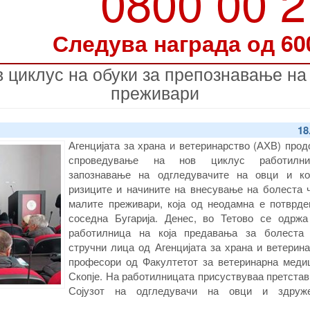
0800 00 
Следува награда од 60
 циклус на обуки за препознавање на
преживари
18
Агенцијата за храна и ветеринарство (АХВ) про
спроведување на нов циклус работилн
запознавање на одгледувачите на овци и 
ризиците и начините на внесување на болеста ч
малите преживари, која од неодамна е потврде
соседна Бугарија. Денес, во Тетово се одржа
работилница на која предавања за болеста
стручни лица од Агенцијата за храна и ветерин
професори од Факултетот за ветеринарна меди
Скопје. На работилницата присуствуваа претста
Сојузот на одгледувачи на овци и здруже