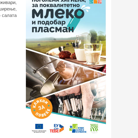
еживари,
ширење,
о салата