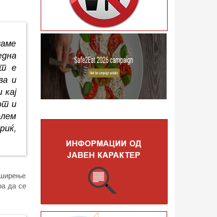
маме
една
ст е
ва и
 кај
от и
олем
риќ,
и ширење
ра да се