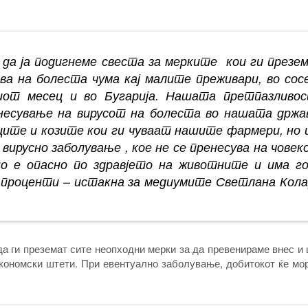
 да ја подигнеме свеста за мерките кои ги презе
ва на болеста чума кај малите преживари, во сос
тиот месец и во Бугарија. Нашата претпазливо
внесување на вирусот на болеста во нашата држа
ците и козите кои ги чуваат нашите фармери, но и
 вирусно заболување , кое не се пренесува на човек
 но е опасно по здравјето на животните и има г
0 проценти – истакна за медиумите Светлана Кола
.
да ги преземат сите неопходни мерки за да превенираме внес 
економски штети. При евентуално заболување, добитокот ќе мо