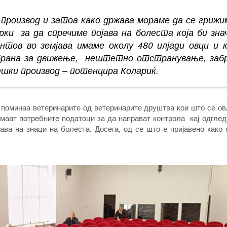
производ и затоа како држава мораме да се грижи
ки за да спречиме појава на болеста која би зна
тов во земјава имаме околу 480 илјади овци и к
абрана за движење, нештетно отстранување, заб
ешки производ – потенцира Колариќ.
а поминаа ветеринарите од ветеринарите друштва кои што се о
 имаат потребните податоци за да направат контрола кај одгле
ава на знаци на болеста. Досега, од се што е пријавено како