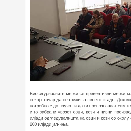
Биосигурносните мерки се превентивни мерки ко
секој сточар да се грижи за своето стадо. Доко
потребно е да научат и да ги препознаваат симпт
и го забрани увозот овци, кози и нивни произв
илјади одгледувалишта на овци и кози со околу
200 илјади јагниња.