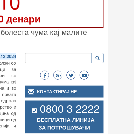
210
0 денари
 болеста чума кај малите
Пребарување
.12.2024
Пребарување
Search
должи со
ици за
кози со
ума кај
на и во
КОНТАКТИРАЈ НЕ
 првата
 одржаа
0800 3 2222
арство и
цина од
БЕСПЛАТНА ЛИНИЈА
вници од
нија и
ЗА ПОТРОШУВАЧИ