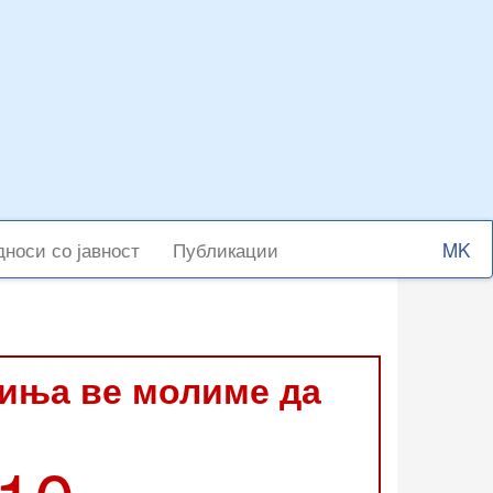
Select
носи со јавност
Публикации
your
langu
виња ве молиме да