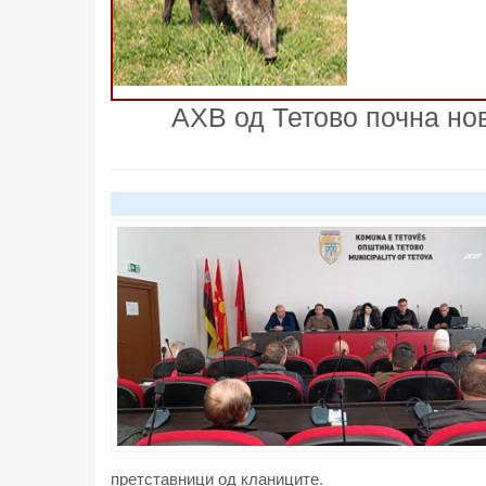
АХВ од Тетово почна нов
претставници од кланиците.