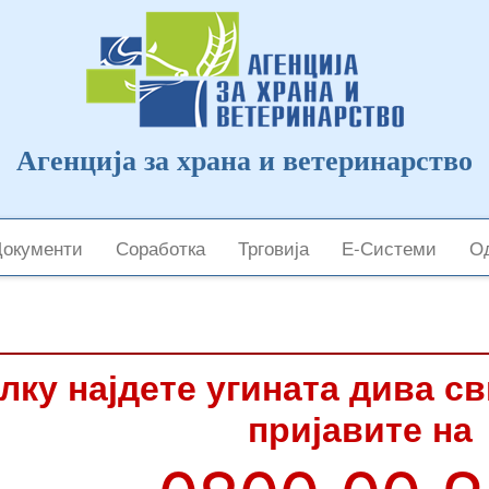
Агенција за храна и ветеринарство
Документи
Соработка
Трговија
Е-Системи
Од
лку најдете угината дива с
пријавите на