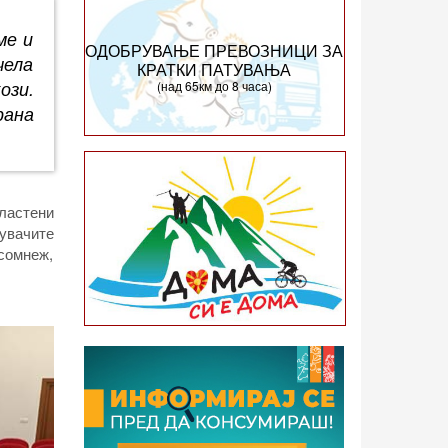
ме и
ОДОБРУВАЊЕ ПРЕВОЗНИЦИ ЗА
чела
КРАТКИ ПАТУВАЊА
ози.
(над 65км до 8 часа)
рана
властени
дувачите
 сомнеж,