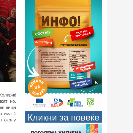
 Колариќ
кат, но,
решенија
ва има 4
Кликни за повеќе
ат околу