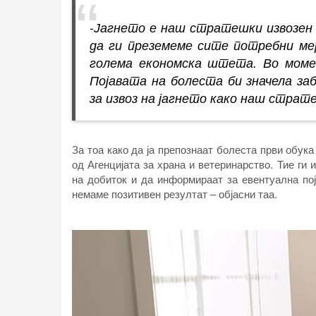
-Јагнето е наш стратешки извозен 
да ги преземеме сите потребни мер
голема економска штета. Во момен
Појавата на болеста би значела з
за извоз на јагнето како наш страт
За тоа како да ја препознаат болеста први обук
од Агенцијата за храна и ветеринарство. Тие ги
на добиток и да информираат за евентуална пој
немаме позитивен резултат – објасни таа.