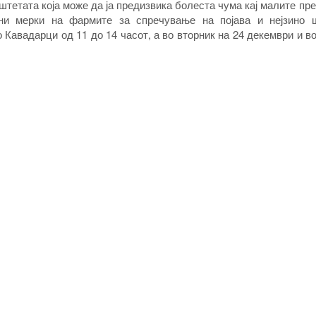
штетата која може да ја предизвика болеста чума кај малите пр
ни мерки на фармите за спречување на појава и нејзино 
 Кавадарци од 11 до 14 часот, а во вторник на 24 декември и в