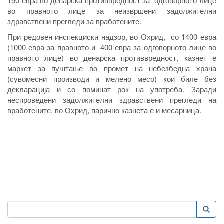
150 евра во денарска противвредност за одговорното лице
во правното лице за неизвршени задолжителни
здравствени прегледи за вработените.
При редовен инспекциски надзор, во Охрид, со 1400 евра
(1000 евра за правното и 400 евра за одговорното лице во
правното лице) во денарска противвредност, казнет е
маркет за пуштање во промет на небезбедна храна
(сувомесни производи и мелено месо) кои биле без
декларација и со поминат рок на употреба. Заради
неспроведени задолжителни здравствени прегледи на
вработените, во Охрид, парично казнета е и месарница.
Пребарување
Преба
Search