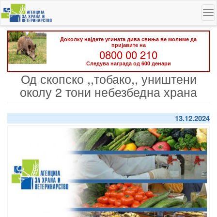
Skip
To
to
na
main
content
Доколку најдете угината дива свиња ве молиме да
пријавите на
0800 00 210
Следува награда од 600 денари
Од скопско ,,тобако,, уништени
околу 2 тони небезбедна храна
13.12.2024