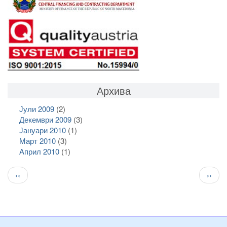
Архива
Јули 2009
(2)
Декември 2009
(3)
Јануари 2010
(1)
Март 2010
(3)
Април 2010
(1)
Pagination
Previous
След
‹‹
››
page
стран