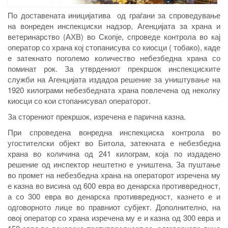
По доставената иницијатива од граѓани за спроведување
на вонреден инспекциски надзор, Агенцијата за храна и
ветеринарство (АХВ) во Скопје, спроведе контрола во кај
оператор со храна кој стопанисува со киосци ( тобако), каде
е затекнато поголемо количество небезбедна храна со
поминат рок. За утврдениот прекршок инспекциските
служби на Агенцијата издадоа решение за уништување на
1920 килограми небезбедната храна повлечена од неколку
киосци со кои стопанисувал операторот.
За сторениот прекршок, изречена е парична казна.
При спроведена вонредна инспекциска контрола во
угостителски објект во Битола, затекната е небезбедна
храна во количина од 241 килограм, која по издадено
решение од инспектор нештетно е уништена. За пуштање
во промет на небезбедна храна на операторот изречена му
е казна во висина од 600 евра во денарска противвредност,
а со 300 евра во денарска противвредност, казнето е и
одговорното лице во правниот субјект. Дополнително, на
овој оператор со храна изречена му е и казна од 300 евра и