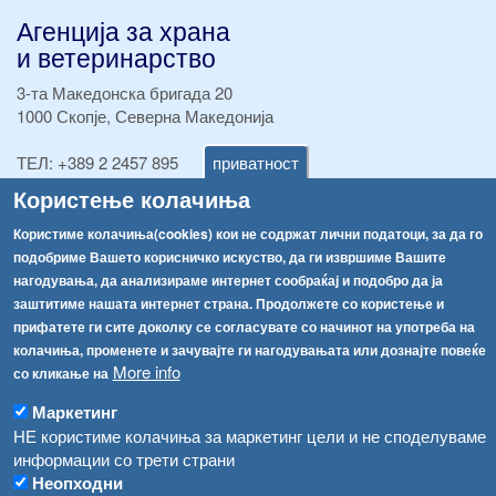
Агенција за храна
и ветеринарство
3-та Македонска бригада 20
1000 Скопје, Северна Македонија
ТЕЛ:
+389 2 2457 895
приватност
ТЕЛ:
+389 2 2457 873
Користење колачиња
Факс:
+389 2 2457 893
Факс:
+389 2 2457 871
Користиме колачиња(cookies) кои не содржат лични податоци, за да го
info@fva.gov.mk
подобриме Вашето корисничко искуство, да ги извршиме Вашите
нагодувања, да анализираме интернет сообраќај и подобро да ја
[АХВ-претходна страна]
заштитиме нашата интернет страна. Продолжете со користење и
Соопштенија
Навигација
прифатете ги сите доколку се согласувате со начинот на употреба на
колачиња, променете и зачувајте ги нагодувањата или дознајте повеќе
Република Бугарија ги засили официјалните контроли при увоз на свежо овошје и зеленчук
More info
Архива
со кликање на
Високите температури ризик од труење со храна, опасни се и за животните
Регистри
Маркетинг
НЕ користиме колачиња за маркетинг цели и не споделуваме
Обрасци
Водата во Гостивар може да се користи како техничка, продолжува испораката на флаширана вода
информации со трети страни
Забрани
Неопходни
Во Гостивар спроведени 70 вонредни контроли