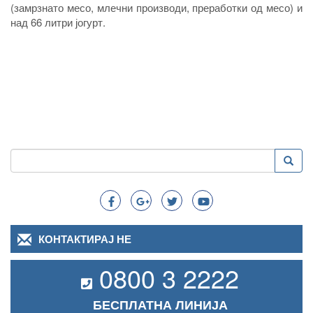
(замрзнато месо, млечни производи, преработки од месо) и
над 66 литри јогурт.
Пребарување
Преба
Search
КОНТАКТИРАЈ НЕ
0800 3 2222
БЕСПЛАТНА ЛИНИЈА