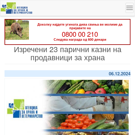
Skip
To
to
na
main
content
Доколку најдете угината дива свиња ве молиме да
пријавите на
0800 00 210
Следува награда од 600 денари
Изречени 23 парични казни на
продавници за храна
06.12.2024