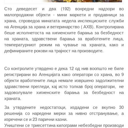
Сто деведесет и два (192) вонредни надзори во
малопродажни објекти - мини маркети и продавници за
храна, спроведоа минатата недела инспекциските служби
на Агенција за храна и ветеринарство ( АХВ). Контролирана
беше исполнетоста на хигиенските барања за безбедност
на храната, здравствени барања за вработените лица,
температурниот режим на чување на храната, како и
дефинираните рокови на трајност на производите.
Со контролите утврдено е дека 12 од нив воопшто не биле
регистрирани во Агенцијата како оператори со храна, во 9
објекти вработените лица немале извршено задолжителни
здравствени прегледи, кај исто толкав број оператори, не
задоволувале хигиенските барања за безбедност на
храната.
За утврдените недостатоци, издадени се вкупно 30
решенија со наредени мерки за нивно отстранување, а
изречени се и 23 парични казни.
Уништени се триесеттина килограми небезбедни производи