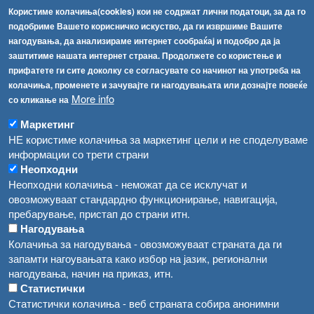
Користиме колачиња(cookies) кои не содржат лични податоци, за да го
Факс:
+389 2 2457 871
подобриме Вашето корисничко искуство, да ги извршиме Вашите
info@fva.gov.mk
нагодувања, да анализираме интернет сообраќај и подобро да ја
заштитиме нашата интернет страна. Продолжете со користење и
[АХВ-претходна страна]
прифатете ги сите доколку се согласувате со начинот на употреба на
Соопштенија
Навигација
колачиња, променете и зачувајте ги нагодувањата или дознајте повеќе
Република Бугарија ги засили официјалните контроли при увоз на свежо овошје и зеленчук
More info
со кликање на
Архива
Високите температури ризик од труење со храна, опасни се и за животните
Маркетинг
Регистри
НЕ користиме колачиња за маркетинг цели и не споделуваме
Обрасци
Водата во Гостивар може да се користи како техничка, продолжува испораката на флаширана вода
информации со трети страни
Неопходни
Забрани
Во Гостивар спроведени 70 вонредни контроли
Неопходни колачиња - неможат да се исклучат и
Огласи
овозможуваат стандардно функционирање, навигација,
Забраната за водата во Гостивар останува на сила, операторите да користат само технички безбедна вода
пребарување, пристап до страни итн.
Нагодувања
Колачиња за нагодувања - овозможуваат страната да ги
запамти нагоувањата како избор на јазик, регионални
нагодувања, начин на приказ, итн.
Статистички
Статистички колачиња - веб страната собира анонимни