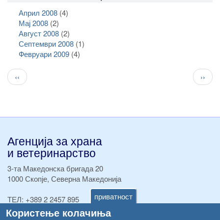
Април 2008
(4)
Мај 2008
(2)
Август 2008
(2)
Септември 2008
(1)
Февруари 2009
(4)
Pagination
Previous
След
‹‹
››
page
стран
Агенција за храна
и ветеринарство
3-та Македонска бригада 20
1000 Скопје, Северна Македонија
приватност
ТЕЛ:
+389 2 2457 895
ТЕЛ:
+389 2 2457 873
Користење колачиња
Факс:
+389 2 2457 893