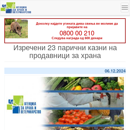
Skip
To
to
na
main
content
Доколку најдете угината дива свиња ве молиме да
пријавите на
0800 00 210
Следува награда од 600 денари
Изречени 23 парични казни на
продавници за храна
06.12.2024