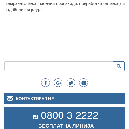
(замрзнато месо, млечни производи, преработки од месо) и
над 66 литри јогурт.
Пребарување
Преба
Search
КОНТАКТИРАЈ НЕ
0800 3 2222
БЕСПЛАТНА ЛИНИЈА