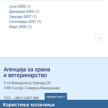
Јуни 2005
(1)
Декември 2005
(1)
Јануари 2007
(1)
Септември 2007
(1)
Март 2008
(1)
Pagination
След
››
стран
Агенција за храна
и ветеринарство
3-та Македонска бригада 20
1000 Скопје, Северна Македонија
приватност
ТЕЛ:
+389 2 2457 895
ТЕЛ:
+389 2 2457 873
Користење колачиња
Факс:
+389 2 2457 893