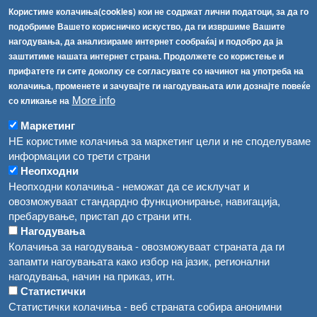
Користиме колачиња(cookies) кои не содржат лични податоци, за да го
Факс:
+389 2 2457 871
подобриме Вашето корисничко искуство, да ги извршиме Вашите
info@fva.gov.mk
нагодувања, да анализираме интернет сообраќај и подобро да ја
заштитиме нашата интернет страна. Продолжете со користење и
[АХВ-претходна страна]
прифатете ги сите доколку се согласувате со начинот на употреба на
Соопштенија
Навигација
колачиња, променете и зачувајте ги нагодувањата или дознајте повеќе
Република Бугарија ги засили официјалните контроли при увоз на свежо овошје и зеленчук
More info
со кликање на
Архива
Високите температури ризик од труење со храна, опасни се и за животните
Маркетинг
Регистри
НЕ користиме колачиња за маркетинг цели и не споделуваме
Обрасци
Водата во Гостивар може да се користи како техничка, продолжува испораката на флаширана вода
информации со трети страни
Неопходни
Забрани
Во Гостивар спроведени 70 вонредни контроли
Неопходни колачиња - неможат да се исклучат и
Огласи
овозможуваат стандардно функционирање, навигација,
Забраната за водата во Гостивар останува на сила, операторите да користат само технички безбедна вода
пребарување, пристап до страни итн.
Нагодувања
Колачиња за нагодувања - овозможуваат страната да ги
запамти нагоувањата како избор на јазик, регионални
нагодувања, начин на приказ, итн.
Статистички
Статистички колачиња - веб страната собира анонимни