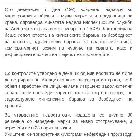
Сто деведесет и два (192) вонредни надзори во
малопродажни објекти - мини маркети и продавници за
храна, спроведоа минатата недела инспекциските служби
на Агенција за храна и ветеринарство ( АХВ). Контролирана
беше исполнетоста на хигиенските барања за безбедност
на храната, здравствени барања за вработените лица,
температурниот режим на чување на храната, како и
дефинираните рокови на трајност на производите.
Со контролите утврдено е дека 12 од нив воопшто не биле
регистрирани во Агенцијата како оператори со храна, во 9
објекти вработените лица немале извршено задолжителни
здравствени прегледи, кај исто толкав број оператори, не
задоволувале хигиенските барања за безбедност на
храната.
За утврдените недостатоци, издадени се вкупно 30
решенија со наредени мерки за нивно отстранување, а
изречени се и 23 парични казни.
Уништени се триесеттина килограми небезбедни производи