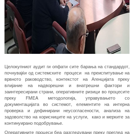
Целокупниот аудит ги опфати сите барања на стандардот,
почнувајќи од системските процеси на преиспитување на
врвното раководство, контекстот на Агенцијата преку
влијание на надворешни и внатрешни фактори и
заинтересирани страни, оперативните ризици во процесите
преку FMEA методологија, управувањето со
документацијата во системот, елементите на интерна
проверка и дефинирани неусогласености, анализа на
задоволство на корисниците на услуги, како и мерките за
континуирано подобрување.
Оперативните процеси беа разгледувани преку преглед на