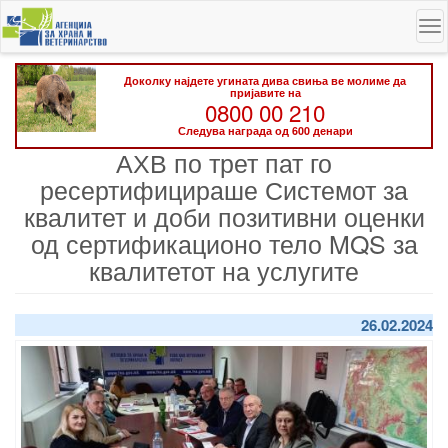
Skip
To
to
na
main
content
Доколку најдете угината дива свиња ве молиме да
пријавите на
0800 00 210
Следува награда од 600 денари
АХВ по трет пат го
ресертифицираше Системот за
квалитет и доби позитивни оценки
од сертификационо тело MQS за
квалитетот на услугите
26.02.2024