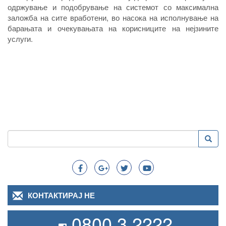
одржување и подобрување на системот со максимална
заложба на сите вработени, во насока на исполнување на
барањата и очекувањата на корисниците на нејзините
услуги.
Пребарување
Преба
Search
КОНТАКТИРАЈ НЕ
0800 3 2222