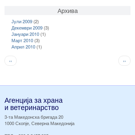
Архива
Јули 2009
(2)
Декември 2009
(3)
Јануари 2010
(1)
Март 2010
(3)
Април 2010
(1)
Pagination
Previous
След
‹‹
››
page
стран
Агенција за храна
и ветеринарство
3-та Македонска бригада 20
1000 Скопје, Северна Македонија