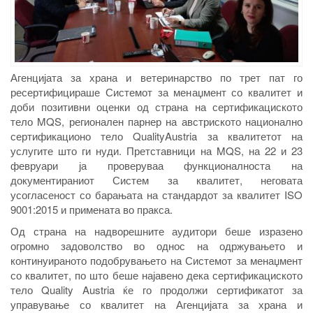
Агенцијата за храна и ветеринарство по трет пат го
ресертифицираше Системот за менаџмент со квалитет и
доби позитивни оценки од страна на сертификациското
тело MQS, регионален парнер на австриското национално
сертификационо тело QualityAustria за квалитетот на
услугите што ги нуди. Претставници на MQS, на 22 и 23
февруари ја проверуваа функционалноста на
документираниот Систем за квалитет, неговата
усогласеност со барањата на стандардот за квалитет ISO
9001:2015 и примената во пракса.
Од страна на надворешните аудитори беше изразено
огромно задоволство во однос на одржувањето и
континуираното подобрувањето на Системот за менаџмент
со квалитет, по што беше најавено дека сертификациското
тело Quality Austria ќе го продолжи сертификатот за
управување со квалитет на Агенцијата за храна и