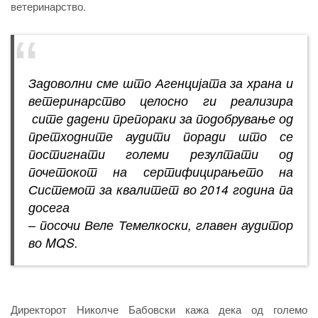
ветеринарство.
Задоволни сме што Агенцијата за храна и
ветеринарство целосно ги реализира
сите дадени препораки за подобрување од
претходните аудити поради што се
постигнати големи резултати од
почетокот на сертифицирањето на
Системот за квалитет во 2014 година па
досега
– посочи Веле Темелкоски, главен аудитор
во MQS.
Директорот Николче Бабовски кажа дека од големо