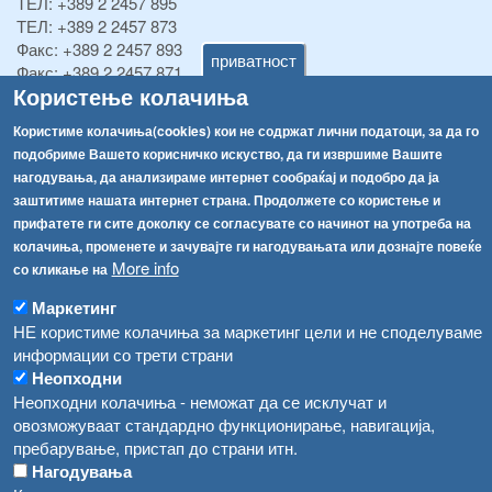
ТЕЛ:
+389 2 2457 895
ТЕЛ:
+389 2 2457 873
Факс:
+389 2 2457 893
приватност
Факс:
+389 2 2457 871
Користење колачиња
info@fva.gov.mk
Користиме колачиња(cookies) кои не содржат лични податоци, за да го
[АХВ-претходна страна]
подобриме Вашето корисничко искуство, да ги извршиме Вашите
Соопштенија
Навигација
нагодувања, да анализираме интернет сообраќај и подобро да ја
Република Бугарија ги засили официјалните контроли при увоз на свежо овошје и зеленчук
заштитиме нашата интернет страна. Продолжете со користење и
Архива
прифатете ги сите доколку се согласувате со начинот на употреба на
Високите температури ризик од труење со храна, опасни се и за животните
Регистри
колачиња, променете и зачувајте ги нагодувањата или дознајте повеќе
More info
со кликање на
Обрасци
Водата во Гостивар може да се користи како техничка, продолжува испораката на флаширана вода
Маркетинг
Забрани
Во Гостивар спроведени 70 вонредни контроли
НЕ користиме колачиња за маркетинг цели и не споделуваме
Огласи
информации со трети страни
Забраната за водата во Гостивар останува на сила, операторите да користат само технички безбедна вода
Неопходни
Неопходни колачиња - неможат да се исклучат и
овозможуваат стандардно функционирање, навигација,
пребарување, пристап до страни итн.
Нагодувања