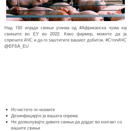
Над 150 илјади свињи угинаа од #Африканска чума кај
свињите во ЕУ во 2022. Како фармер, можете да ја
спречите АЧС и да го заштитите вашиот добиток. #СтопАЧС
@EFSA_EU
Исчистете ги чизмите
Дезинфицирјте ја вашата опрема
Не дозволувајте дивите свињи да дојдат во контакт со
вашите свињи