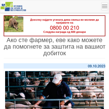
Skip
To
to
na
main
content
Доколку најдете угината дива свиња ве молиме да
пријавите на
0800 00 210
Следува награда од 600 денари
Ако сте фармер, еве како можете
да помогнете за заштита на вашиот
добиток
09.10.2023