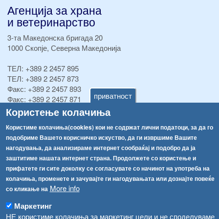
Агенција за храна
и ветеринарство
3-та Македонска бригада 20
1000 Скопје, Северна Македонија
ТЕЛ:
+389 2 2457 895
ТЕЛ:
+389 2 2457 873
Факс:
+389 2 2457 893
приватност
Факс:
+389 2 2457 871
info@fva.gov.mk
Користење колачиња
Користиме колачиња(cookies) кои не содржат лични податоци, за да го
[АХВ-претходна страна]
подобриме Вашето корисничко искуство, да ги извршиме Вашите
Соопштенија
Навигација
нагодувања, да анализираме интернет сообраќај и подобро да ја
Република Бугарија ги засили официјалните контроли при увоз на свежо овошје и зеленчук
заштитиме нашата интернет страна. Продолжете со користење и
Архива
прифатете ги сите доколку се согласувате со начинот на употреба на
Високите температури ризик од труење со храна, опасни се и за животните
Регистри
колачиња, променете и зачувајте ги нагодувањата или дознајте повеќе
More info
со кликање на
Обрасци
Водата во Гостивар може да се користи како техничка, продолжува испораката на флаширана вода
Маркетинг
Забрани
Во Гостивар спроведени 70 вонредни контроли
НЕ користиме колачиња за маркетинг цели и не споделуваме