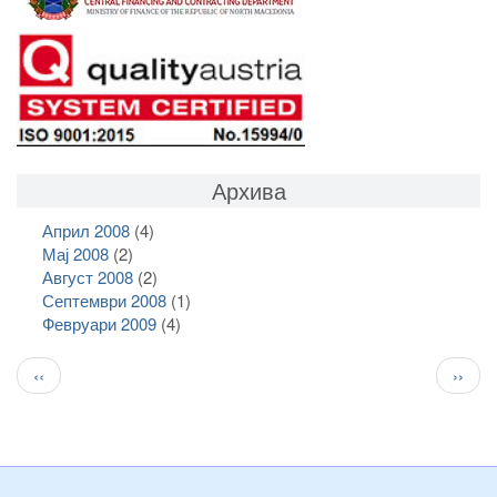
Архива
Април 2008
(4)
Мај 2008
(2)
Август 2008
(2)
Септември 2008
(1)
Февруари 2009
(4)
Pagination
Previous
След
‹‹
››
page
стран