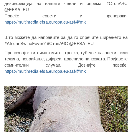
дезинфекција на вашите чевли и опрема. #СтопАЧС
@EFSA_EU
Повеќе совети и препораки:
https://multimedia.efsa.europa.eu/asf/#/mk
Што можете да направите за да го спречите ширењето на
#AfricanSwineFever? #СтопАЧС @EFSA_EU
Препознајте ги симптомите: треска, губење на апетит или
тежина, повраќање, дијареа, црвенило на кожата. Пријавете
сомнителни случаи. Дознајте повеќе:
https://multimedia.efsa.europa.eu/asf/#/mk