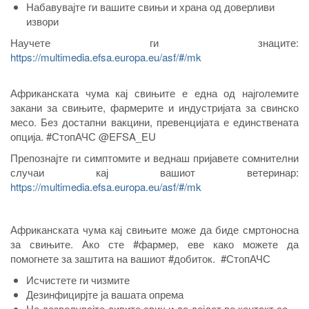
Набавувајте ги вашите свињи и храна од доверливи
извори
Научете ги знаците:
https://multimedia.efsa.europa.eu/asf/#/mk
Африканската чума кај свињите е една од најголемите
закани за свињите, фармерите и индустријата за свинско
месо. Без достапни вакцини, превенцијата е единствената
опција. #СтопАЧС @EFSA_EU
Препознајте ги симптомите и веднаш пријавете сомнителни
случаи кај вашиот ветеринар:
https://multimedia.efsa.europa.eu/asf/#/mk
Африканската чума кај свињите може да биде смртоносна
за свињите. Ако сте #фармер, еве како можете да
помогнете за заштита на вашиот #добиток. #СтопАЧС
Исчистете ги чизмите
Дезинфицирјте ја вашата опрема
Не дозволувајте дивите свињи да дојдат во контакт со