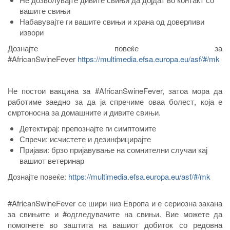
вашите свињи
Набавувајте ги вашите свињи и храна од доверливи
извори
Дознајте повеќе за
#AfricanSwineFever
https://multimedia.efsa.europa.eu/asf/#/mk
Не постои вакцина за #AfricanSwineFever, затоа мора да
работиме заедно за да ја спречиме оваа болест, која е
смртоносна за домашните и дивите свињи.
Детектирај: препознајте ги симптомите
Спречи: исчистете и дезинфицирајте
Пријави: брзо пријавување на сомнителни случаи кај
вашиот ветеринар
Дознајте повеќе:
https://multimedia.efsa.europa.eu/asf/#/mk
#AfricanSwineFever се шири низ Европа и е сериозна закана
за свињите и #одгледувачите на свињи. Вие можете да
помогнете во заштита на вашиот добиток со редовна