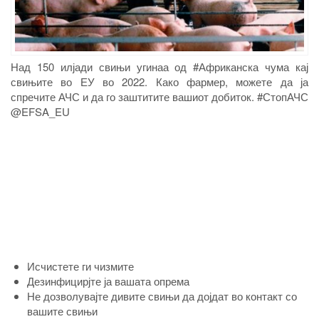
Над 150 илјади свињи угинаа од #Африканска чума кај
свињите во ЕУ во 2022. Како фармер, можете да ја
спречите АЧС и да го заштитите вашиот добиток. #СтопАЧС
@EFSA_EU
Исчистете ги чизмите
Дезинфицирјте ја вашата опрема
Не дозволувајте дивите свињи да дојдат во контакт со
вашите свињи