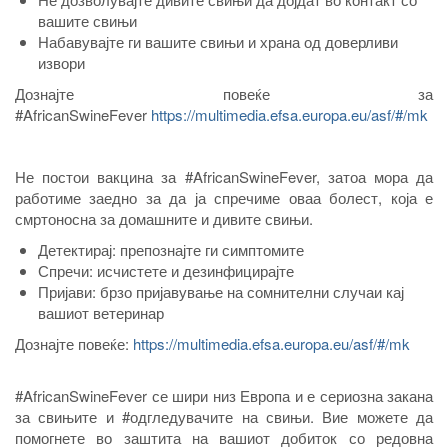
вашите свињи
Набавувајте ги вашите свињи и храна од доверливи
извори
Дознајте повеќе за
#AfricanSwineFever
https://multimedia.efsa.europa.eu/asf/#/mk
Не постои вакцина за #AfricanSwineFever, затоа мора да
работиме заедно за да ја спречиме оваа болест, која е
смртоносна за домашните и дивите свињи.
Детектирај: препознајте ги симптомите
Спречи: исчистете и дезинфицирајте
Пријави: брзо пријавување на сомнителни случаи кај
вашиот ветеринар
Дознајте повеќе:
https://multimedia.efsa.europa.eu/asf/#/mk
#AfricanSwineFever се шири низ Европа и е сериозна закана
за свињите и #одгледувачите на свињи. Вие можете да
помогнете во заштита на вашиот добиток со редовна