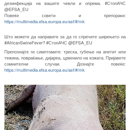
дезинфекција на вашите чевли и опрема. #СтопАЧС
@EFSA_EU
Повеќе совети и препораки:
https://multimedia.efsa.europa.eu/asf/#/mk
Што можете да направите за да го спречите ширењето на
#AfricanSwineFever? #СтопАЧС @EFSA_EU
Препознајте ги симптомите: треска, губење на апетит или
тежина, повраќање, дијареа, црвенило на кожата. Пријавете
сомнителни случаи. Дознајте повеќе:
https://multimedia.efsa.europa.eu/asf/#/mk