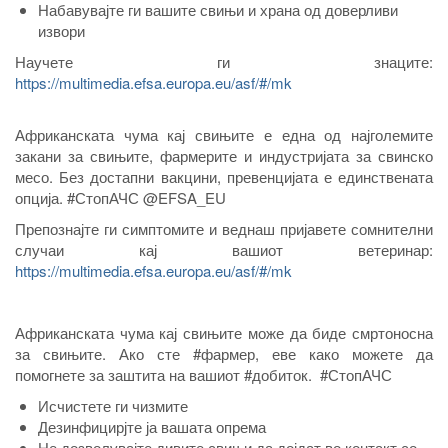
Набавувајте ги вашите свињи и храна од доверливи
извори
Научете ги знаците:
https://multimedia.efsa.europa.eu/asf/#/mk
Африканската чума кај свињите е една од најголемите
закани за свињите, фармерите и индустријата за свинско
месо. Без достапни вакцини, превенцијата е единствената
опција. #СтопАЧС @EFSA_EU
Препознајте ги симптомите и веднаш пријавете сомнителни
случаи кај вашиот ветеринар:
https://multimedia.efsa.europa.eu/asf/#/mk
Африканската чума кај свињите може да биде смртоносна
за свињите. Ако сте #фармер, еве како можете да
помогнете за заштита на вашиот #добиток. #СтопАЧС
Исчистете ги чизмите
Дезинфицирјте ја вашата опрема
Не дозволувајте дивите свињи да дојдат во контакт со