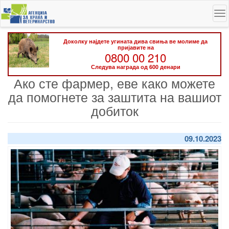
Skip
To
to
na
main
content
Доколку најдете угината дива свиња ве молиме да
пријавите на
0800 00 210
Следува награда од 600 денари
Ако сте фармер, еве како можете
да помогнете за заштита на вашиот
добиток
09.10.2023