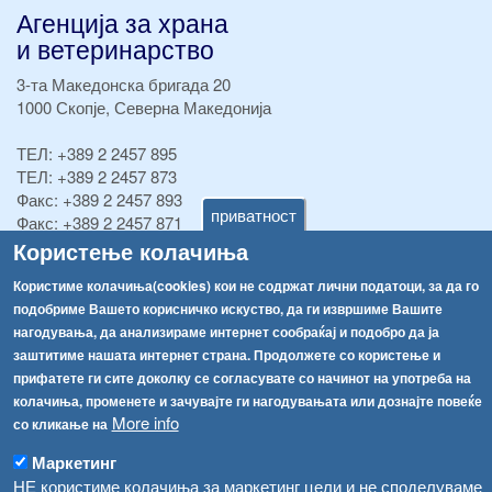
Агенција за храна
и ветеринарство
3-та Македонска бригада 20
1000 Скопје, Северна Македонија
ТЕЛ:
+389 2 2457 895
ТЕЛ:
+389 2 2457 873
Факс:
+389 2 2457 893
приватност
Факс:
+389 2 2457 871
info@fva.gov.mk
Користење колачиња
Користиме колачиња(cookies) кои не содржат лични податоци, за да го
[АХВ-претходна страна]
подобриме Вашето корисничко искуство, да ги извршиме Вашите
Соопштенија
Навигација
нагодувања, да анализираме интернет сообраќај и подобро да ја
Република Бугарија ги засили официјалните контроли при увоз на свежо овошје и зеленчук
заштитиме нашата интернет страна. Продолжете со користење и
Архива
прифатете ги сите доколку се согласувате со начинот на употреба на
Високите температури ризик од труење со храна, опасни се и за животните
Регистри
колачиња, променете и зачувајте ги нагодувањата или дознајте повеќе
More info
со кликање на
Обрасци
Водата во Гостивар може да се користи како техничка, продолжува испораката на флаширана вода
Маркетинг
Забрани
Во Гостивар спроведени 70 вонредни контроли
НЕ користиме колачиња за маркетинг цели и не споделуваме