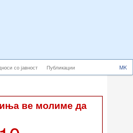
Select
носи со јавност
Публикации
your
langu
виња ве молиме да