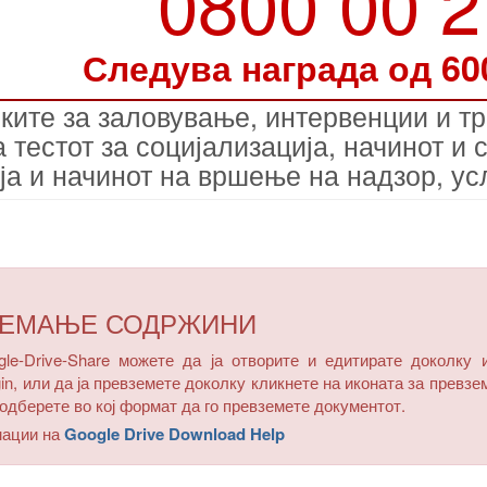
0800 00 
Следува награда од 60
ките за заловување, интервенции и т
 тестот за социјализација, начинот и 
ја и начинот на вршење на надзор, ус
ЗЕМАЊЕ СОДРЖИНИ
e-Drive-Share можете да ја отворите и едитирате доколку 
in, или да ја превземете доколку кликнете на иконата за превзе
одберете во кој формат да го превземете документот.
мации на
Google Drive Download Help