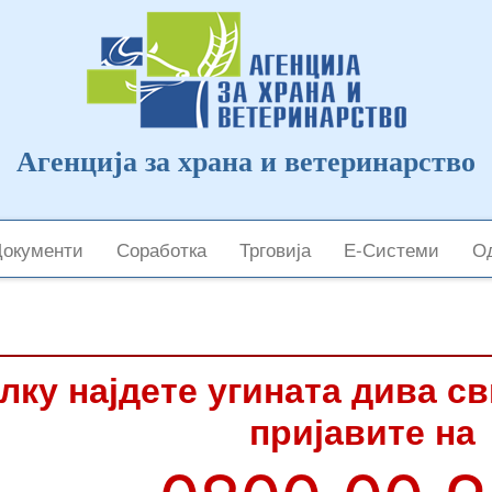
Агенција за храна и ветеринарство
Документи
Соработка
Трговија
Е-Системи
Од
лку најдете угината дива с
пријавите на