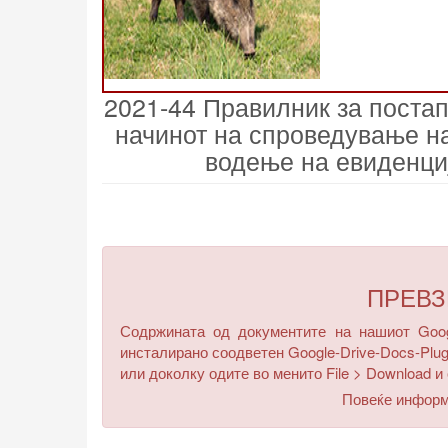
2021-44 Правилник за постап
начинот на спроведување на
водење на евиденци
ПРЕВ
Содржината од документите на нашиот Googl
инсталирано соодветен Google-Drive-Docs-Plug
или доколку одите во менито
File > Download
и 
Повеќе инфор