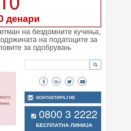
210
0 денари
ретман на бездомните кучиња,
содржината на податоците за
ловите за одобрувањ
Пребарување
Пребарување
Search
имате
КОНТАКТИРАЈ НЕ
мање,
0800 3 2222
БЕСПЛАТНА ЛИНИЈА